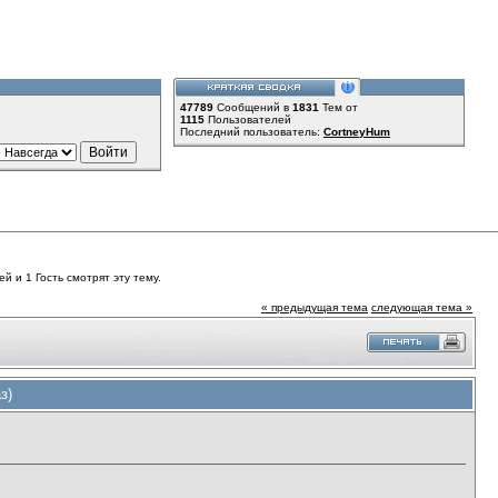
47789
Сообщений в
1831
Тем от
1115
Пользователей
Последний пользователь:
CortneyHum
й и 1 Гость смотрят эту тему.
« предыдущая тема
следующая тема »
з)