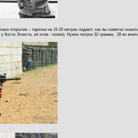
ано открытие – тарелки на 15-20 метрах падают, как бы помягче сказат
у Кости Эгоиста, об этом - позже). Нужен патрон 32 грамма, 28 во мног