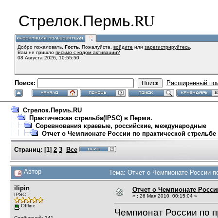
Стрелок.Пермь.RU
Добро пожаловать,
Гость
. Пожалуйста,
войдите
или
зарегистрируйтесь
.
Вам не пришло
письмо с кодом активации?
08 Августа 2026, 10:55:50
Поиск:
Расширенный по
Стрелок.Пермь.RU
Практическая стрельба(IPSC) в Перми.
Соревнования краевые, российские, международные
Отчет о Чемпионате России по практической стрельбе и
Страниц:
[
1
]
2
3
Все
Автор
Тема: Отчет о Чемпионате России по
ilipin
Отчет о Чемпионате России
IPSC
«
:
26 Мая 2010, 00:15:04 »
Offline
Чемпионат России по п
Сообщений: 241