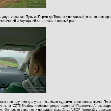
на двух машинах. Путь из Перми до Тольятти не близкий, и не совсем п
иключений и блужданий хоть и ехали первый раз.
рник к вечеру, ибо два участника были судьями на основном матче. Плюс
лять из CZ75 Shadow, любезно предоставленный Полегежко Александро
ук. Он просто стреляет и попадает, даже Дима VSOP (который утверждал