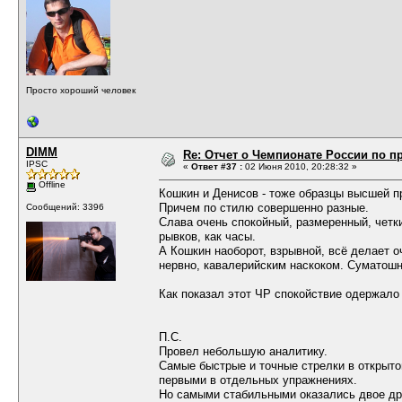
Просто хороший человек
DIMM
Re: Отчет о Чемпионате России по пр
IPSC
«
Ответ #37 :
02 Июня 2010, 20:28:32 »
Offline
Кошкин и Денисов - тоже образцы высшей п
Причем по стилю совершенно разные.
Сообщений: 3396
Слава очень спокойный, размеренный, четкий
рывков, как часы.
А Кошкин наоборот, взрывной, всё делает о
нервно, кавалерийским наскоком. Суматошно
Как показал этот ЧР спокойствие одержало
П.С.
Провел небольшую аналитику.
Самые быстрые и точные стрелки в открыто
первыми в отдельных упражнениях.
Но самыми стабильными оказались двое дру