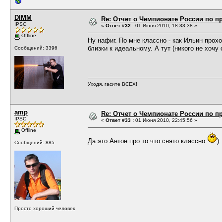
DIMM
Re: Отчет о Чемпионате России по пр
IPSC
«
Ответ #32 :
01 Июня 2010, 18:33:38 »
Offline
Ну нафиг. По мне классно - как Ильин прох
близки к идеальному. А тут (никого не хочу
Сообщений: 3396
Уходя, гасите ВСЕХ!
amp
Re: Отчет о Чемпионате России по пр
IPSC
«
Ответ #33 :
01 Июня 2010, 22:45:56 »
Offline
Да это Антон про то что снято классно
)
Сообщений: 885
Просто хороший человек