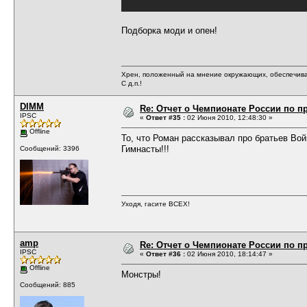
Подборка моди и опен!
Хрен, положенный на мнение окружающих, обеспечива
С д.п.!
DIMM
Re: Отчет о Чемпионате России по пр
IPSC
«
Ответ #35 :
02 Июня 2010, 12:48:30 »
Offline
То, что Роман рассказывал про братьев Вой
Гимнасты!!!
Сообщений: 3396
Уходя, гасите ВСЕХ!
amp
Re: Отчет о Чемпионате России по пр
IPSC
«
Ответ #36 :
02 Июня 2010, 18:14:47 »
Offline
Монстры!
Сообщений: 885