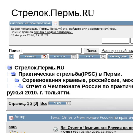
Стрелок.Пермь.RU
Добро пожаловать,
Гость
. Пожалуйста,
войдите
или
зарегистрируйтесь
.
Вам не пришло
письмо с кодом активации?
07 Августа 2026, 17:11:53
Поиск:
Расширенный по
Стрелок.Пермь.RU
Практическая стрельба(IPSC) в Перми.
Соревнования краевые, российские, ме
Отчет о Чемпионате России по практич
ружья 2010. г. Тольятти.
Страниц:
1
2
[
3
]
Все
Автор
Тема: Отчет о Чемпионате России по практиче
amp
Re: Отчет о Чемпионате России по пр
IPSC
«
Ответ #30 :
31 Мая 2010, 17:44:09 »