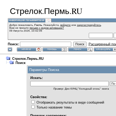
Стрелок.Пермь.RU
Добро пожаловать,
Гость
. Пожалуйста,
войдите
или
зарегистрируйтесь
.
Вам не пришло
письмо с кодом активации?
09 Августа 2026, 10:42:06
Поиск:
Расширенный по
Стрелок.Пермь.RU
Поиск
Параметры Поиска
Искать:
Пример:
Дин КУНЦ "Холодный огонь" -книга
Свойства:
Отображать результаты в виде сообщений
Только название темы
Порядок сортировки: