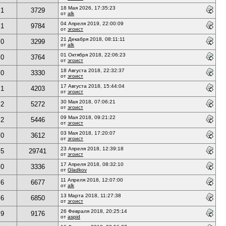
18 Мая 2026, 17:35:23
1
3729
от
alk
04 Апреля 2019, 22:00:09
1
9784
от
эгоист
21 Декабря 2018, 08:11:11
0
3299
от
alk
01 Октября 2018, 22:06:23
0
3764
от
эгоист
18 Августа 2018, 22:32:37
0
3330
от
эгоист
17 Августа 2018, 15:44:04
1
4203
от
эгоист
30 Мая 2018, 07:06:21
2
5272
от
эгоист
09 Мая 2018, 09:21:22
2
5446
от
эгоист
03 Мая 2018, 17:20:07
0
3612
от
эгоист
23 Апреля 2018, 12:39:18
5
29741
от
эгоист
17 Апреля 2018, 08:32:10
0
3336
от
Gladkov
11 Апреля 2018, 12:07:00
6
6677
от
alk
13 Марта 2018, 11:27:38
6
6850
от
эгоист
26 Февраля 2018, 20:25:14
9
9176
от
aspid