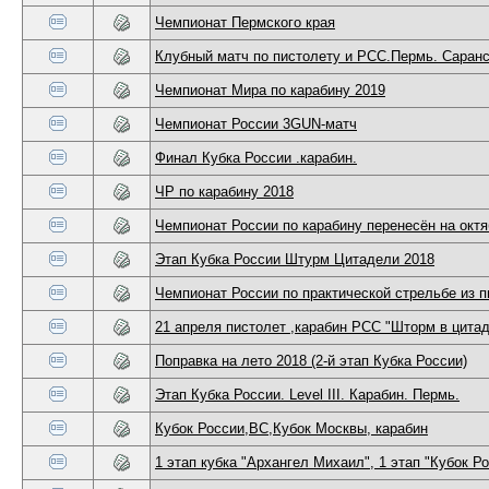
Чемпионат Пермского края
Клубный матч по пистолету и РСС.Пермь. Саранс
Чемпионат Мира по карабину 2019
Чемпионат России 3GUN-матч
Финал Кубка России .карабин.
ЧР по карабину 2018
Чемпионат России по карабину перенесён на окт
Этап Кубка России Штурм Цитадели 2018
Чемпионат России по практической стрельбе из п
21 апреля пистолет ,карабин РСС "Шторм в цита
Поправка на лето 2018 (2-й этап Кубка России)
Этап Кубка России. Level III. Карабин. Пермь.
Кубок России,ВС,Кубок Москвы, карабин
1 этап кубка "Архангел Михаил", 1 этап "Кубок Р