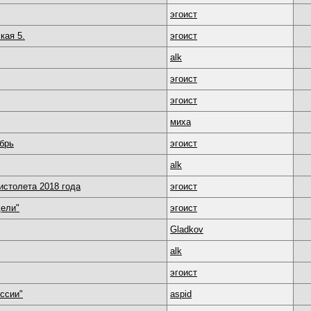
эгоист
кая 5.
эгоист
alk
эгоист
эгоист
миха
ябрь
эгоист
alk
истолета 2018 года
эгоист
дели"
эгоист
Gladkov
alk
эгоист
оссии"
aspid