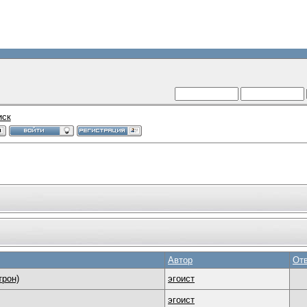
иск
Автор
От
трон)
эгоист
эгоист