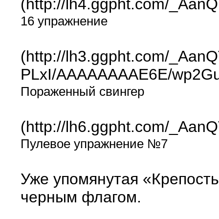
(http://lh4.ggpht.com/_A
16 упражнение
(http://lh3.ggpht.com/_Aa
PLxI/AAAAAAAAE6E/wp2Gu6
Пораженный свингер
(http://lh6.ggpht.com/_
Пулевое упражнение №7
Уже упомянутая «Крепость»
черным флагом.