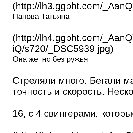
(http://lh3.ggpht.com/_
Панова Татьяна
(http://lh4.ggpht.com/_
iQ/s720/_DSC5939.jpg)
Она же, но без ружья
Стреляли много. Бегали м
точность и скорость. Нес
16, с 4 свингерами, котор