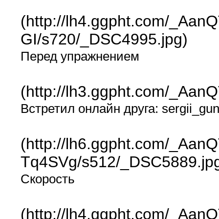
(http://lh4.ggpht.com/_
GI/s720/_DSC4995.jpg)
Перед упражнением
(http://lh3.ggpht.com/_
Встретил онлайн друга: sergii_gu
(http://lh6.ggpht.com/_A
Tq4SVg/s512/_DSC5889.jp
Скорость
(http://lh4.ggpht.com/_A