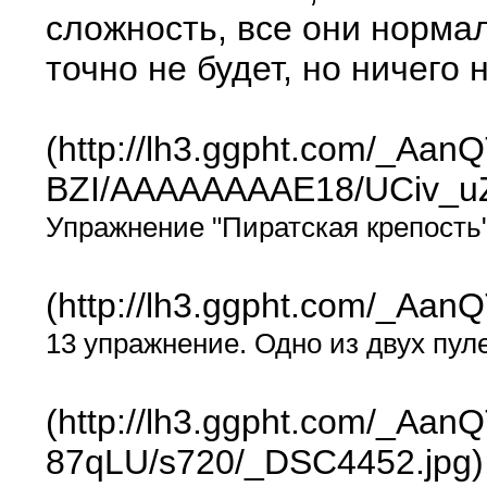
сложность, все они норма
точно не будет, но ничего 
(http://lh3.ggpht.com/_A
BZI/AAAAAAAAE18/UCiv_uZ
Упражнение "Пиратская крепость
(http://lh3.ggpht.com/_A
13 упражнение. Одно из двух пул
(http://lh3.ggpht.com/_A
87qLU/s720/_DSC4452.jpg)