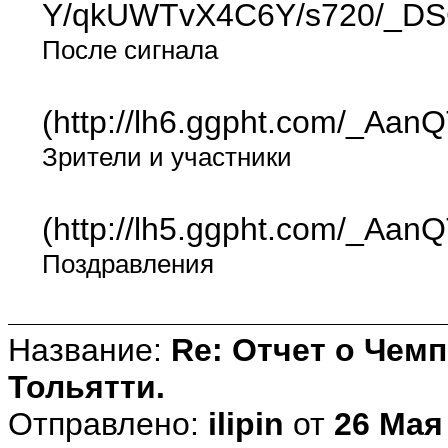
Y/qkUWTvX4C6Y/s720/_DSC
После сигнала
(http://lh6.ggpht.com/_A
Зрители и участники
(http://lh5.ggpht.com/_A
Поздравления
Название:
Re: Отчет о Чемп
Тольятти.
Отправлено:
ilipin
от
26 Мая 