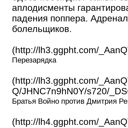
аплодисменты гарантирова
падения поппера. Адренали
болельщиков.
(http://lh3.ggpht.com/_
Перезарядка
(http://lh3.ggpht.com/_A
Q/JHNC7n9hN0Y/s720/_DSC
Братья Войно против Дмитрия Р
(http://lh4.ggpht.com/_A