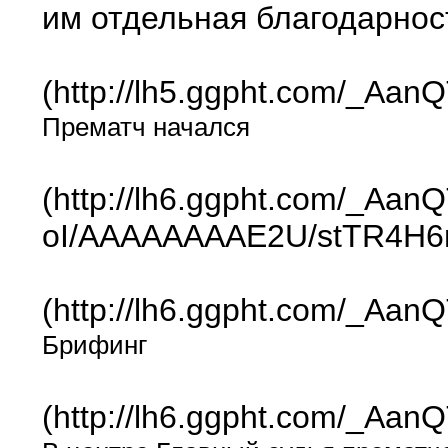
им отдельная благодарнос
(http://lh5.ggpht.com/_A
Прематч начался
(http://lh6.ggpht.com/_Aa
oI/AAAAAAAAE2U/stTR4H6
(http://lh6.ggpht.com/_
Брифинг
(http://lh6.ggpht.com/_A