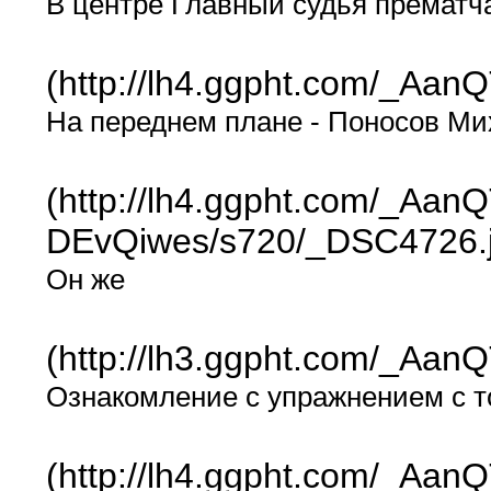
В центре Главный судья прематч
(http://lh4.ggpht.com/_
На переднем плане - Поносов М
(http://lh4.ggpht.com/_A
DEvQiwes/s720/_DSC4726.
Он же
(http://lh3.ggpht.com/_
Ознакомление с упражнением с 
(http://lh4.ggpht.com/_A