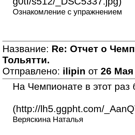
g0tI/s512/_DSC5337.jpg)
Ознакомление с упражнением
Название:
Re: Отчет о Чемп
Тольятти.
Отправлено:
ilipin
от
26 Мая 
На Чемпионате в этот раз
(http://lh5.ggpht.com/_
Веряскина Наталья