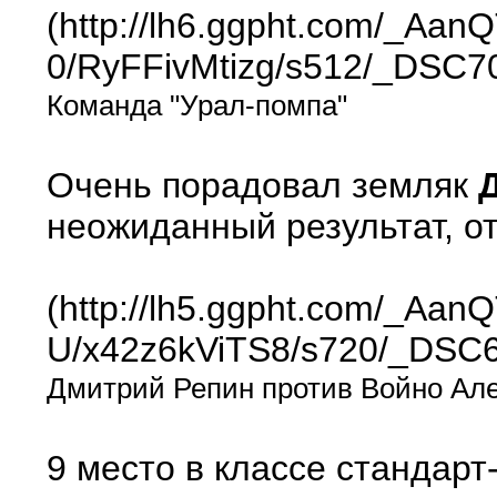
(http://lh6.ggpht.com/_A
0/RyFFivMtizg/s512/_DSC70
Команда "Урал-помпа"
Очень порадовал земляк
неожиданный результат, о
(http://lh5.ggpht.com/_A
U/x42z6kViTS8/s720/_DSC6
Дмитрий Репин против Войно Але
9 место в классе стандар