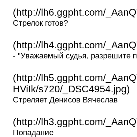
(http://lh6.ggpht.com/_
Стрелок готов?
(http://lh4.ggpht.com/_A
- "Уважаемый судья, разрешите 
(http://lh5.ggpht.com/_
HViIk/s720/_DSC4954.jpg)
Стреляет Денисов Вячеслав
(http://lh3.ggpht.com/_A
Попадание