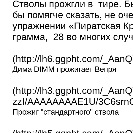
Стволы прожгли в тире. Бы
бы помягче сказать, не оч
упражнении «Пиратская Кре
грамма, 28 во многих случ
(http://lh6.ggpht.com/_
Дима DIMM прожигает Вепря
(http://lh3.ggpht.com/_A
zzI/AAAAAAAAE1U/3C6srnQ
Прожиг "стандартного" ствола