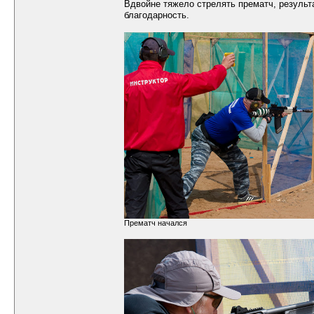
Вдвойне тяжело стрелять прематч, результа
благодарность.
Прематч начался