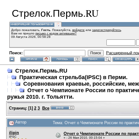
Стрелок.Пермь.RU
Добро пожаловать,
Гость
. Пожалуйста,
войдите
или
зарегистрируйтесь
.
Вам не пришло
письмо с кодом активации?
09 Августа 2026, 00:58:28
Поиск:
Расширенный по
Стрелок.Пермь.RU
Практическая стрельба(IPSC) в Перми.
Соревнования краевые, российские, ме
Отчет о Чемпионате России по практич
ружья 2010. г. Тольятти.
Страниц:
[
1
]
2
3
Все
Автор
Тема: Отчет о Чемпионате России по практиче
ilipin
Отчет о Чемпионате России по практи
IPSC
«
:
26 Мая 2010, 00:15:04 »