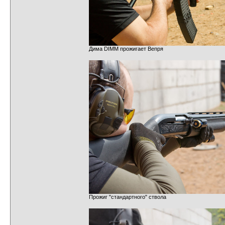
Дима DIMM прожигает Вепря
Прожиг "стандартного" ствола