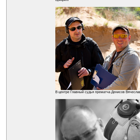
В центре Главный судья прематча Денисов Вячесла