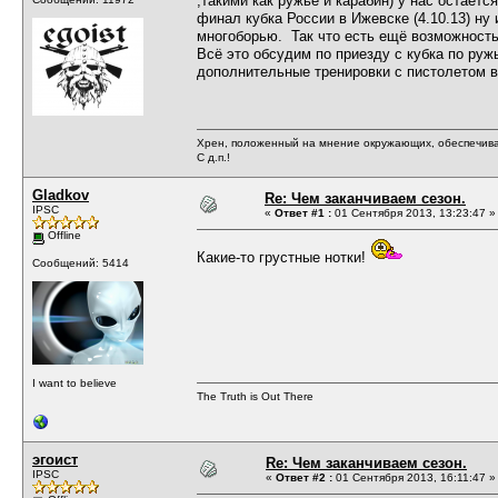
,такими как ружьё и карабин) у нас остает
финал кубка России в Ижевске (4.10.13) ну 
многоборью. Так что есть ещё возможность 
Всё это обсудим по приезду с кубка по руж
дополнительные тренировки с пистолетом 
Хрен, положенный на мнение окружающих, обеспечива
С д.п.!
Gladkov
Re: Чем заканчиваем сезон.
IPSC
«
Ответ #1 :
01 Сентября 2013, 13:23:47 »
Offline
Какие-то грустные нотки!
Сообщений: 5414
I want to believe
The Truth is Out There
эгоист
Re: Чем заканчиваем сезон.
IPSC
«
Ответ #2 :
01 Сентября 2013, 16:11:47 »