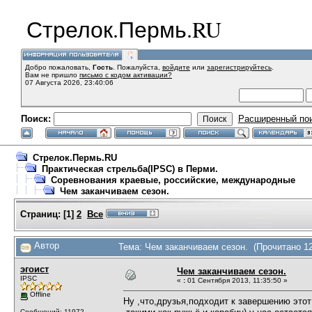
Стрелок.Пермь.RU
Добро пожаловать,
Гость
. Пожалуйста,
войдите
или
зарегистрируйтесь
.
Вам не пришло
письмо с кодом активации?
07 Августа 2026, 23:40:06
Поиск:
Расширенный по
Стрелок.Пермь.RU
Практическая стрельба(IPSC) в Перми.
Соревнования краевые, российские, международные
Чем заканчиваем сезон.
Страниц:
[
1
]
2
Все
Автор
Тема: Чем заканчиваем сезон. (Прочитано 12
эгоист
Чем заканчиваем сезон.
IPSC
«
:
01 Сентября 2013, 11:35:50 »
Offline
Ну ,что,друзья,подходит к завершению эт
Сообщений: 11972