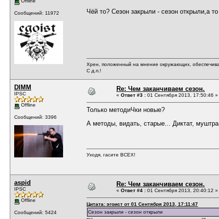
Offline
Чёй то? Сезон закрыли - сезон открыли,а т
Сообщений: 11972
Хрен, положенный на мнение окружающих, обеспечива
С д.п.!
DIMM
Re: Чем заканчиваем сезон.
IPSC
«
Ответ #3 :
01 Сентября 2013, 17:50:46 »
Offline
Только методиЧки новые?
Сообщений: 3396
А методы, видать, старые... Диктат, муштра
Уходя, гасите ВСЕХ!
aspid
Re: Чем заканчиваем сезон.
IPSC
«
Ответ #4 :
01 Сентября 2013, 20:40:12 »
Offline
Цитата: эгоист от 01 Сентября 2013, 17:11:47
Сезон закрыли - сезон открыли
Сообщений: 5424