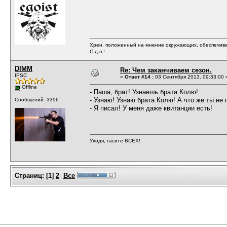
Хрен, положенный на мнение окружающих, обеспечива
С д.п.!
DIMM
Re: Чем заканчиваем сезон.
IPSC
«
Ответ #14 :
03 Сентября 2013, 09:33:00 
Offline
- Паша, брат! Узнаешь брата Колю!
- Узнаю! Узнаю брата Колю! А что же ты не
Сообщений: 3396
- Я писал! У меня даже квитанции есть!
Уходя, гасите ВСЕХ!
Страниц:
[
1
]
2
Все