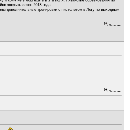
ну и кому не в лом ехать в эти поля, Рязанские соревнования по
йно закрыть сезон 2013 года.
ованы дополнительные тренировки с пистолетом в Логу по выходным
Записан
Записан