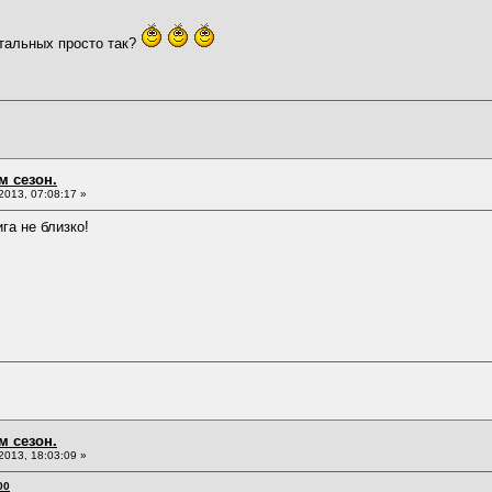
стальных просто так?
м сезон.
013, 07:08:17 »
га не близко!
м сезон.
013, 18:03:09 »
00