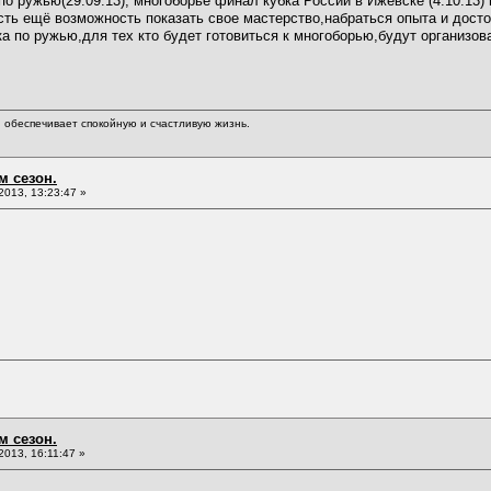
о ружью(29.09.13), многоборье финал кубка России в Ижевске (4.10.13) 
сть ещё возможность показать свое мастерство,набраться опыта и досто
ка по ружью,для тех кто будет готовиться к многоборью,будут организ
обеспечивает спокойную и счастливую жизнь.
м сезон.
013, 13:23:47 »
м сезон.
013, 16:11:47 »