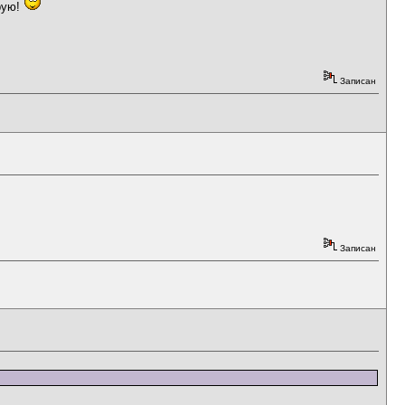
рую!
Записан
Записан