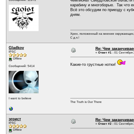
чемпионат Свердловской области п
карабину и многоборью. Так что е
Всё это обсудим по приезду с куб
дням.
Хрен, положенный на мнение окружающих, 
С д.п.!
Gladkov
Re: Чем заканчивае
IPSC
«
Ответ #1 :
01 Сентября 2
Offline
Какие-то грустные нотки!
Сообщений: 5414
I want to believe
The Truth is Out There
эгоист
Re: Чем заканчивае
IPSC
«
Ответ #2 :
01 Сентября 2
Offline