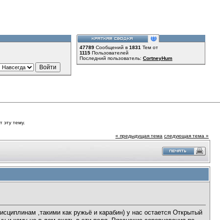
47789
Сообщений в
1831
Тем от
1115
Пользователей
Последний пользователь:
CortneyHum
 эту тему.
« предыдущая тема
следующая тема »
сциплинам ,такими как ружьё и карабин) у нас остается Открытый