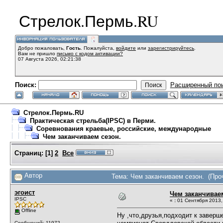
Стрелок.Пермь.RU
Добро пожаловать,
Гость
. Пожалуйста,
войдите
или
зарегистрируйтесь
.
Вам не пришло
письмо с кодом активации?
07 Августа 2026, 02:21:38
Поиск:
Расширенный по
Стрелок.Пермь.RU
Практическая стрельба(IPSC) в Перми.
Соревнования краевые, российские, международные
Чем заканчиваем сезон.
Страниц:
[
1
]
2
Все
Автор
Тема: Чем заканчиваем сезон. (Проч
эгоист
Чем заканчивае
IPSC
«
:
01 Сентября 2013, 
Offline
Ну ,что,друзья,подходит к завер
Сообщений: 11972