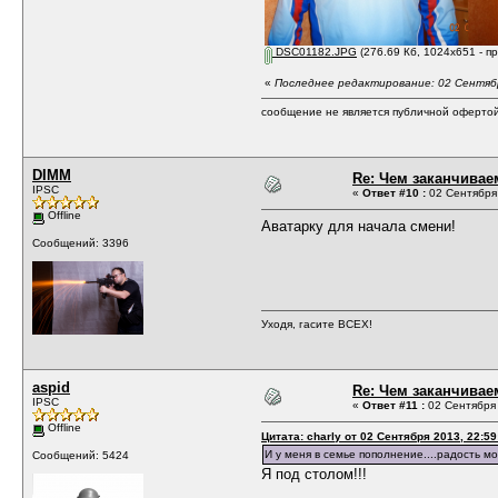
DSC01182.JPG
(276.69 Кб, 1024x651 - п
«
Последнее редактирование: 02 Сентября
сообщение не является публичной оферто
DIMM
Re: Чем заканчивае
IPSC
«
Ответ #10 :
02 Сентября 
Offline
Аватарку для начала смени!
Сообщений: 3396
Уходя, гасите ВСЕХ!
aspid
Re: Чем заканчивае
IPSC
«
Ответ #11 :
02 Сентября 
Offline
Цитата: charly от 02 Сентября 2013, 22:59
И у меня в семье пополнение....радость мо
Сообщений: 5424
Я под столом!!!