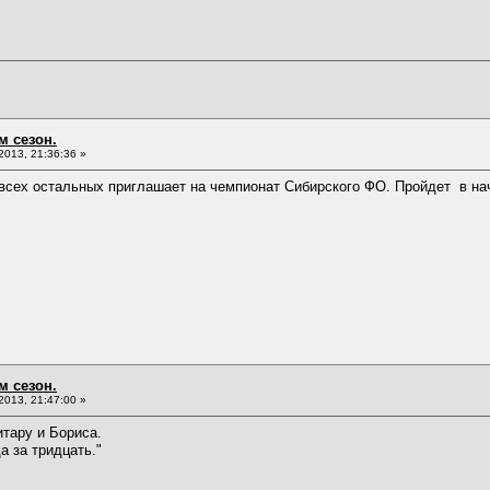
м сезон.
013, 21:36:36 »
всех остальных приглашает на чемпионат Сибирского ФО. Пройдет в на
м сезон.
013, 21:47:00 »
итару и Бориса.
а за тридцать."