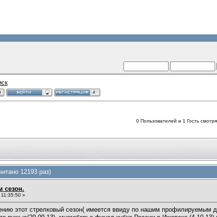
иск
0 Пользователей и 1 Гость смотрят
итано 12193 раз)
м сезон.
11:35:50 »
шению этот стрелковый сезон( имеется ввиду по нашим профилируемым ди