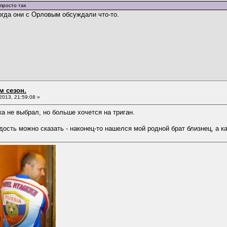
просто так
огда они с Орловым обсуждали что-то.
м сезон.
013, 21:59:08 »
ка не выбрал, но больше хочется на триган.
дость можно сказать - наконец-то нашелся мой родной брат близнец, а ка