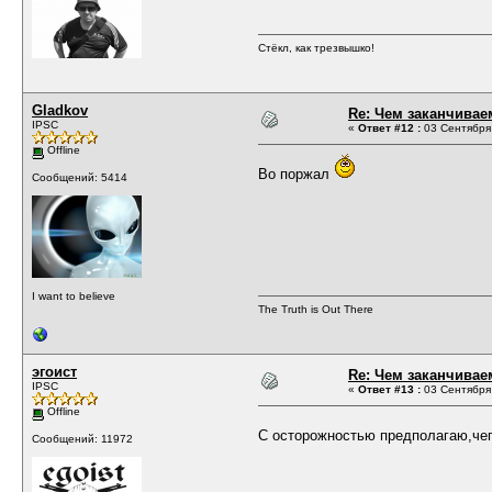
Стёкл, как трезвышко!
Gladkov
Re: Чем заканчивае
IPSC
«
Ответ #12 :
03 Сентября 
Offline
Во поржал
Сообщений: 5414
I want to believe
The Truth is Out There
эгоист
Re: Чем заканчивае
IPSC
«
Ответ #13 :
03 Сентября 
Offline
С осторожностью предполагаю,чег
Сообщений: 11972