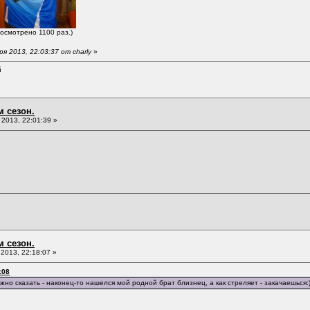
росмотрено 1100 раз.)
 2013, 22:03:37 от charly
»
й
м сезон.
2013, 22:01:39 »
м сезон.
2013, 22:18:07 »
:08
жно сказать - наконец-то нашелся мой родной брат близнец, а как стреляет - закачаешься: