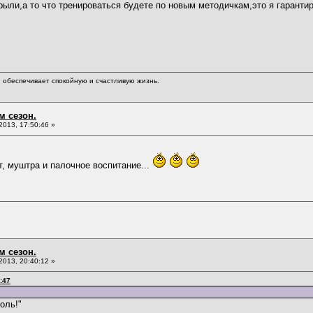
крыли,а то что тренироваться будете по новым методичкам,это я гаранти
обеспечивает спокойную и счастливую жизнь.
м сезон.
013, 17:50:46 »
т, муштра и палочное воспитание...
м сезон.
013, 20:40:12 »
:47
оль!"