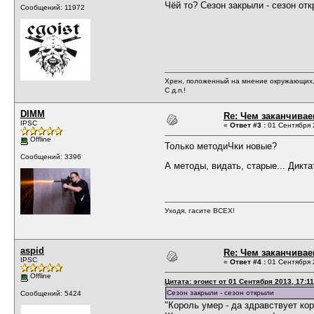
Чёй то? Сезон закрыли - сезон от
Сообщений: 11972
Хрен, положенный на мнение окружающих, 
С д.п.!
DIMM
Re: Чем заканчивае
IPSC
«
Ответ #3 :
01 Сентября 2
Offline
Только методиЧки новые?
Сообщений: 3396
А методы, видать, старые... Дикта
Уходя, гасите ВСЕХ!
aspid
Re: Чем заканчивае
IPSC
«
Ответ #4 :
01 Сентября 2
Offline
Цитата: эгоист от 01 Сентября 2013, 17:11
Сезон закрыли - сезон открыли
Сообщений: 5424
"Король умер - да здравствует кор