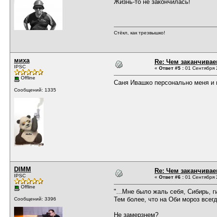
Жизнь-то не закончилась!
Стёкл, как трезвышко!
миха
Re: Чем заканчивае
IPSC
«
Ответ #5 :
01 Сентября 2
Offline
Саня Ивашко персонально меня и 
Сообщений: 1335
DIMM
Re: Чем заканчивае
IPSC
«
Ответ #6 :
01 Сентября 2
Offline
"...Мне было жаль себя, Сибирь, г
Тем более, что на Оби мороз всегд
Сообщений: 3396
Не замерзнем?