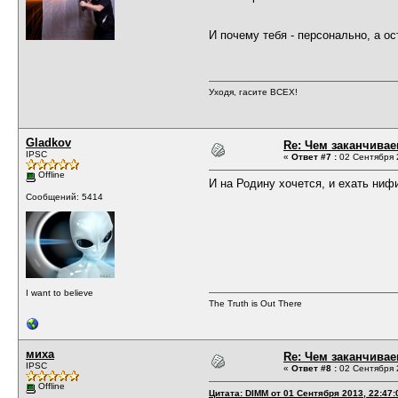
И почему тебя - персонально, а о
Уходя, гасите ВСЕХ!
Gladkov
Re: Чем заканчивае
IPSC
«
Ответ #7 :
02 Сентября 2
Offline
И на Родину хочется, и ехать нифи
Сообщений: 5414
I want to believe
The Truth is Out There
миха
Re: Чем заканчивае
IPSC
«
Ответ #8 :
02 Сентября 2
Offline
Цитата: DIMM от 01 Сентября 2013, 22:47: