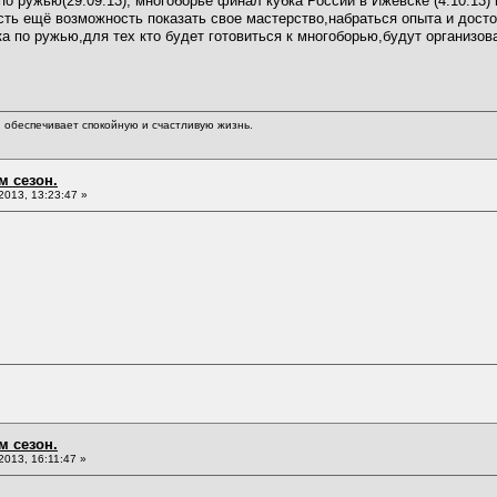
о ружью(29.09.13), многоборье финал кубка России в Ижевске (4.10.13) 
сть ещё возможность показать свое мастерство,набраться опыта и досто
ка по ружью,для тех кто будет готовиться к многоборью,будут организ
обеспечивает спокойную и счастливую жизнь.
м сезон.
013, 13:23:47 »
м сезон.
013, 16:11:47 »