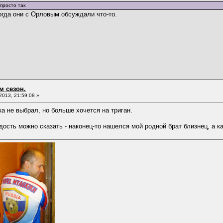
просто так
огда они с Орловым обсуждали что-то.
м сезон.
013, 21:59:08 »
ка не выбрал, но больше хочется на триган.
дость можно сказать - наконец-то нашелся мой родной брат близнец, а ка