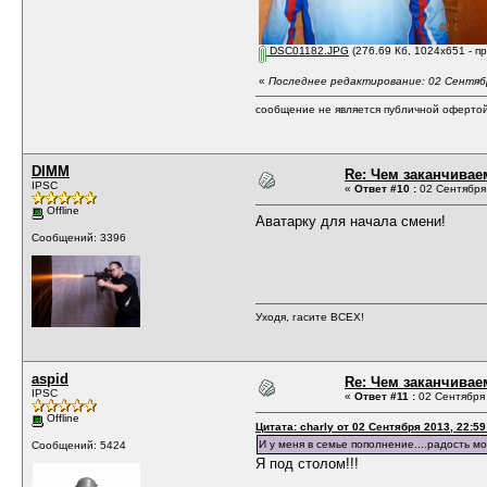
DSC01182.JPG
(276.69 Кб, 1024x651 - п
«
Последнее редактирование: 02 Сентября
сообщение не является публичной оферто
DIMM
Re: Чем заканчивае
IPSC
«
Ответ #10 :
02 Сентября 
Offline
Аватарку для начала смени!
Сообщений: 3396
Уходя, гасите ВСЕХ!
aspid
Re: Чем заканчивае
IPSC
«
Ответ #11 :
02 Сентября 
Offline
Цитата: charly от 02 Сентября 2013, 22:59
И у меня в семье пополнение....радость мо
Сообщений: 5424
Я под столом!!!