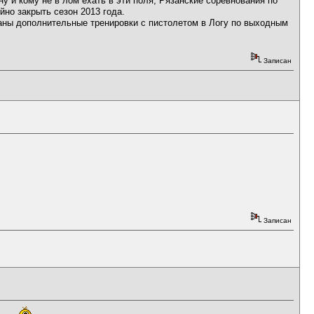
ну и кому не в лом ехать в эти поля, Рязанские соревнования по
йно закрыть сезон 2013 года.
ованы дополнительные тренировки с пистолетом в Логу по выходным
Записан
Записан