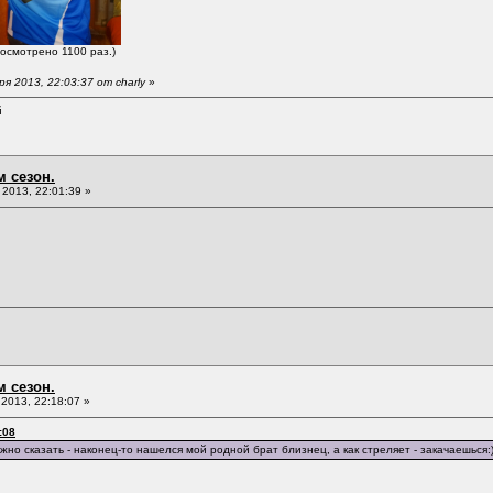
росмотрено 1100 раз.)
 2013, 22:03:37 от charly
»
й
м сезон.
2013, 22:01:39 »
м сезон.
2013, 22:18:07 »
:08
жно сказать - наконец-то нашелся мой родной брат близнец, а как стреляет - закачаешься: