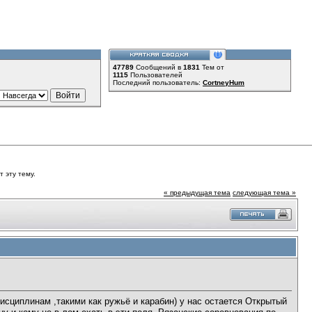
47789
Сообщений в
1831
Тем от
1115
Пользователей
Последний пользователь:
CortneyHum
 эту тему.
« предыдущая тема
следующая тема »
сциплинам ,такими как ружьё и карабин) у нас остается Открытый