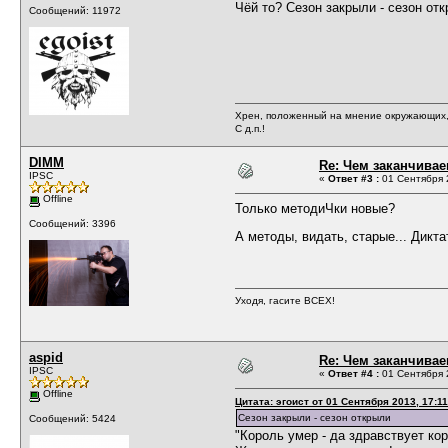
Чёй то? Сезон закрыли - сезон от
Сообщений: 11972
Хрен, положенный на мнение окружающих, 
С д.п.!
DIMM
Re: Чем заканчивае
IPSC
«
Ответ #3 :
01 Сентября 2
Offline
Только методиЧки новые?
Сообщений: 3396
А методы, видать, старые... Дикта
Уходя, гасите ВСЕХ!
aspid
Re: Чем заканчивае
IPSC
«
Ответ #4 :
01 Сентября 2
Offline
Цитата: эгоист от 01 Сентября 2013, 17:11
Сезон закрыли - сезон открыли
Сообщений: 5424
"Король умер - да здравствует кор