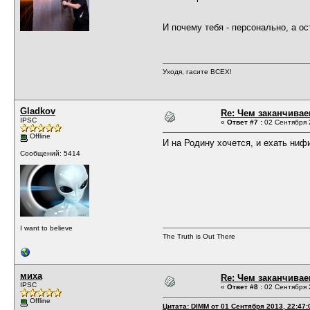
И почему тебя - персонально, а о
Уходя, гасите ВСЕХ!
Gladkov
Re: Чем заканчивае
IPSC
«
Ответ #7 :
02 Сентября 2
Offline
И на Родину хочется, и ехать нифи
Сообщений: 5414
I want to believe
The Truth is Out There
миха
Re: Чем заканчивае
IPSC
«
Ответ #8 :
02 Сентября 2
Offline
Цитата: DIMM от 01 Сентября 2013, 22:47: