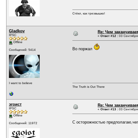
Стёкл, как трезвышко!
Gladkov
Re: Чем заканчивае
IPSC
«
Ответ #12 :
03 Сентября 
Offline
Во поржал
Сообщений: 5414
I want to believe
The Truth is Out There
эгоист
Re: Чем заканчивае
IPSC
«
Ответ #13 :
03 Сентября 
Offline
С осторожностью предполагаю,чег
Сообщений: 11972