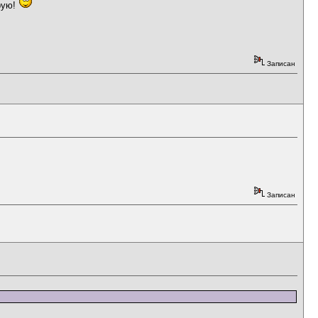
рую!
Записан
Записан