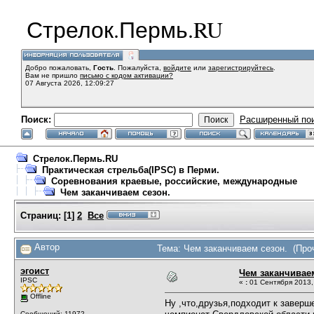
Стрелок.Пермь.RU
Добро пожаловать,
Гость
. Пожалуйста,
войдите
или
зарегистрируйтесь
.
Вам не пришло
письмо с кодом активации?
07 Августа 2026, 12:09:27
Поиск:
Расширенный по
Стрелок.Пермь.RU
Практическая стрельба(IPSC) в Перми.
Соревнования краевые, российские, международные
Чем заканчиваем сезон.
Страниц:
[
1
]
2
Все
Автор
Тема: Чем заканчиваем сезон. (Проч
эгоист
Чем заканчивае
IPSC
«
:
01 Сентября 2013, 
Offline
Ну ,что,друзья,подходит к завер
Сообщений: 11972