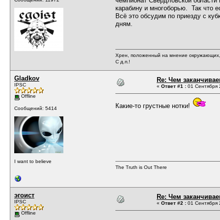
чемпионат Свердловской области п
карабину и многоборью. Так что е
Всё это обсудим по приезду с куб
дням.
Хрен, положенный на мнение окружающих, 
С д.п.!
Gladkov
Re: Чем заканчивае
IPSC
«
Ответ #1 :
01 Сентября 2
Offline
Какие-то грустные нотки!
Сообщений: 5414
I want to believe
The Truth is Out There
эгоист
Re: Чем заканчивае
IPSC
«
Ответ #2 :
01 Сентября 2
Offline