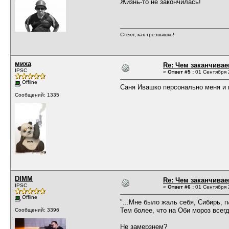
Жизнь-то не закончилась!
Стёкл, как трезвышко!
миха
Re: Чем заканчивае
IPSC
«
Ответ #5 :
01 Сентября 2
Offline
Саня Ивашко персонально меня и 
Сообщений: 1335
DIMM
Re: Чем заканчивае
IPSC
«
Ответ #6 :
01 Сентября 2
Offline
"...Мне было жаль себя, Сибирь, г
Тем более, что на Оби мороз всегд
Сообщений: 3396
Не замерзнем?