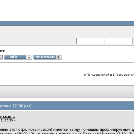
иск
0 Пользователей и 1 Гость смотрят
итано 12196 раз)
м сезон.
11:35:50 »
шению этот стрелковый сезон( имеется ввиду по нашим профилируемым ди