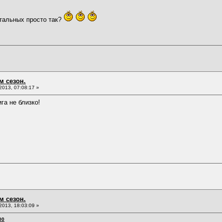
стальных просто так?
м сезон.
013, 07:08:17 »
га не близко!
м сезон.
013, 18:03:09 »
00