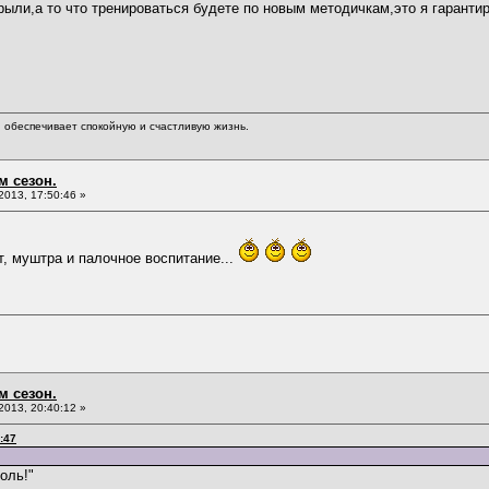
крыли,а то что тренироваться будете по новым методичкам,это я гаранти
обеспечивает спокойную и счастливую жизнь.
м сезон.
013, 17:50:46 »
т, муштра и палочное воспитание...
м сезон.
013, 20:40:12 »
:47
оль!"