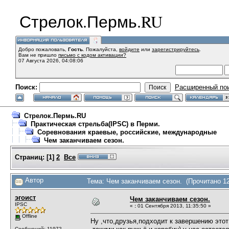
Стрелок.Пермь.RU
Добро пожаловать,
Гость
. Пожалуйста,
войдите
или
зарегистрируйтесь
.
Вам не пришло
письмо с кодом активации?
07 Августа 2026, 04:08:06
Поиск:
Расширенный по
Стрелок.Пермь.RU
Практическая стрельба(IPSC) в Перми.
Соревнования краевые, российские, международные
Чем заканчиваем сезон.
Страниц:
[
1
]
2
Все
Автор
Тема: Чем заканчиваем сезон. (Прочитано 12
эгоист
Чем заканчиваем сезон.
IPSC
«
:
01 Сентября 2013, 11:35:50 »
Offline
Ну ,что,друзья,подходит к завершению эт
Сообщений: 11972