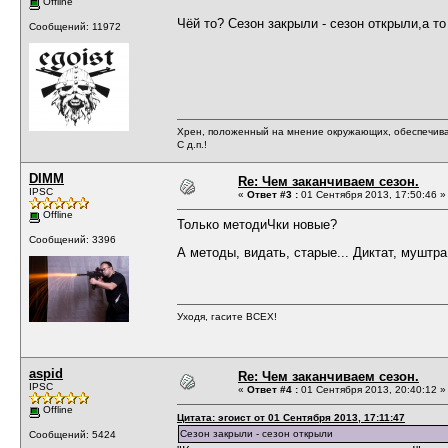
Offline
Чёй то? Сезон закрыли - сезон открыли,а т
Сообщений: 11972
Хрен, положенный на мнение окружающих, обеспечива
С д.п.!
DIMM
Re: Чем заканчиваем сезон.
IPSC
«
Ответ #3 :
01 Сентября 2013, 17:50:46 »
Offline
Только методиЧки новые?
Сообщений: 3396
А методы, видать, старые... Диктат, муштра
Уходя, гасите ВСЕХ!
aspid
Re: Чем заканчиваем сезон.
IPSC
«
Ответ #4 :
01 Сентября 2013, 20:40:12 »
Offline
Цитата: эгоист от 01 Сентября 2013, 17:11:47
Сезон закрыли - сезон открыли
Сообщений: 5424