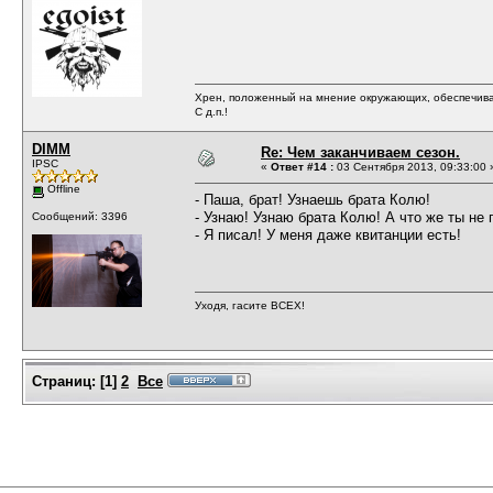
Хрен, положенный на мнение окружающих, обеспечива
С д.п.!
DIMM
Re: Чем заканчиваем сезон.
IPSC
«
Ответ #14 :
03 Сентября 2013, 09:33:00 
Offline
- Паша, брат! Узнаешь брата Колю!
- Узнаю! Узнаю брата Колю! А что же ты не
Сообщений: 3396
- Я писал! У меня даже квитанции есть!
Уходя, гасите ВСЕХ!
Страниц:
[
1
]
2
Все