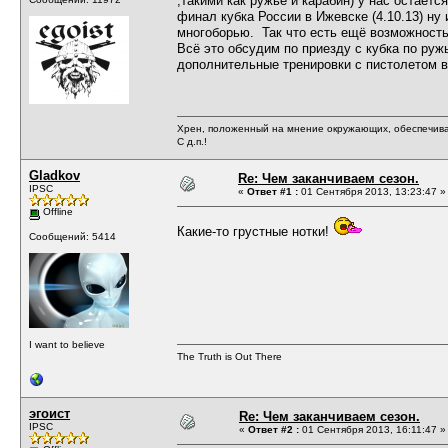
,такими как ружьё и карабин) у нас остает
финал кубка России в Ижевске (4.10.13) ну 
многоборью. Так что есть ещё возможность 
Всё это обсудим по приезду с кубка по руж
дополнительные тренировки с пистолетом 
Хрен, положенный на мнение окружающих, обеспечива
С д.п.!
Gladkov
Re: Чем заканчиваем сезон.
IPSC
«
Ответ #1 :
01 Сентября 2013, 13:23:47 »
Offline
Какие-то грустные нотки!
Сообщений: 5414
I want to believe
The Truth is Out There
эгоист
Re: Чем заканчиваем сезон.
IPSC
«
Ответ #2 :
01 Сентября 2013, 16:11:47 »