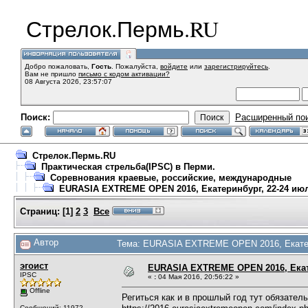
Стрелок.Пермь.RU
Добро пожаловать,
Гость
. Пожалуйста,
войдите
или
зарегистрируйтесь
.
Вам не пришло
письмо с кодом активации?
08 Августа 2026, 23:57:07
Поиск:
Расширенный по
Стрелок.Пермь.RU
Практическая стрельба(IPSC) в Перми.
Соревнования краевые, российские, международные
EURASIA EXTREME OPEN 2016, Екатеринбург, 22-24 ию
Страниц:
[
1
]
2
3
Все
Автор
Тема: EURASIA EXTREME OPEN 2016, Екатери
эгоист
EURASIA EXTREME OPEN 2016, Екат
IPSC
«
:
04 Мая 2016, 20:56:22 »
Offline
Региться как и в прошлый год тут обязател
Сообщений: 11972