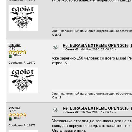
https://2016.eurasiaextremeopen.com/index.php/
Хрен, положенный на мнение окружающих, обеспечива
С д.п.!
эгоист
Re: EURASIA EXTREME OPEN 2016, Е
IPSC
«
Ответ #1 :
04 Мая 2016, 21:00:35 »
Offline
уже зарегино 150 человек со всего мира! Р
стрельбы.
Сообщений: 11972
Хрен, положенный на мнение окружающих, обеспечива
С д.п.!
эгоист
Re: EURASIA EXTREME OPEN 2016, Е
IPSC
«
Ответ #2 :
16 Мая 2016, 17:06:12 »
Offline
Уважаемые стрелки ,не забываем ,что на эт
сквода,в первую очередь это касается ,тех 
Сообщений: 11972
Оплачивайте плиз.