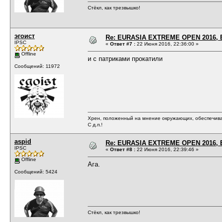
Стёкл, как трезвышко!
эгоист
Re: EURASIA EXTREME OPEN 2016, Е
IPSC
«
Ответ #7 :
22 Июня 2016, 22:36:00 »
Offline
и с патриками прокатили
Сообщений: 11972
Хрен, положенный на мнение окружающих, обеспечива
С д.п.!
aspid
Re: EURASIA EXTREME OPEN 2016, Е
IPSC
«
Ответ #8 :
22 Июня 2016, 22:39:46 »
Offline
Ага.
Сообщений: 5424
Стёкл, как трезвышко!