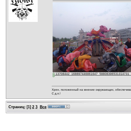
13708442_168897446861647_58808396531314731_o
Хрен, положенный на мнение окружающих, обеспечива
С д.п.!
Страниц:
[
1
]
2
3
Все