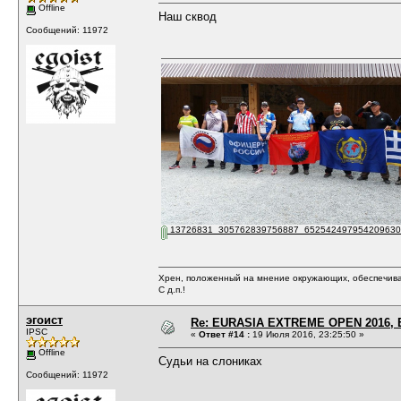
Offline
Наш сквод
Сообщений: 11972
13726831_305762839756887_6525424979542096304
Хрен, положенный на мнение окружающих, обеспечива
С д.п.!
эгоист
Re: EURASIA EXTREME OPEN 2016, Е
IPSC
«
Ответ #14 :
19 Июля 2016, 23:25:50 »
Offline
Судьи на слониках
Сообщений: 11972