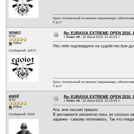
Хрен, положенный на мнение окружающих, обеспечива
С д.п.!
эгоист
Re: EURASIA EXTREME OPEN 2016, Е
IPSC
«
Ответ #5 :
22 Июня 2016, 21:44:23 »
Offline
Лёх,тебя подтвердили на судейство,бум ду
Сообщений: 11972
Хрен, положенный на мнение окружающих, обеспечива
С д.п.!
aspid
Re: EURASIA EXTREME OPEN 2016, Е
IPSC
«
Ответ #6 :
22 Июня 2016, 22:19:35 »
Offline
Ага, мне письмо пришло.
В регламенте непонятно пока, во сколько н
Сообщений: 5424
заранее - самому оплачивать. Так что поеде