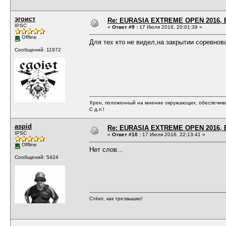
эгоист
Re: EURASIA EXTREME OPEN 2016, Е
IPSC
«
Ответ #9 :
17 Июля 2016, 20:01:39 »
Offline
Для тех кто не видел,на закрытии соревнова
Сообщений: 11972
Хрен, положенный на мнение окружающих, обеспечива
С д.п.!
aspid
Re: EURASIA EXTREME OPEN 2016, Е
IPSC
«
Ответ #10 :
17 Июля 2016, 22:13:41 »
Offline
Нет слов...
Сообщений: 5424
Стёкл, как трезвышко!