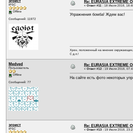
эгоист
Re: EURASIA EXTREME OP
IPSC
«
Ответ #11 :
18 Июля 2016, 18:4
Offline
Упражнения бомба! Ждем вас!
Сообщений: 11972
Хрен, положенный на мнение окружающих, 
С д.п.!
Medved
Re: EURASIA EXTREME OP
Пользователь
«
Ответ #12 :
19 Июля 2016, 07:4
Offline
На сайте есть фото некоторых упр
Сообщений: 77
эгоист
Re: EURASIA EXTREME OP
IPSC
«
Ответ #13 :
19 Июля 2016, 23:2