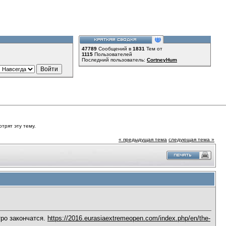
47789
Сообщений в
1831
Тем от
1115
Пользователей
Последний пользователь:
CortneyHum
трят эту тему.
« предыдущая тема
следующая тема »
тро закончатся.
https://2016.eurasiaextremeopen.com/index.php/en/the-