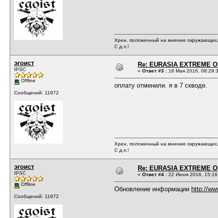
Хрен, положенный на мнение окружающих, 
С д.п.!
эгоист
Re: EURASIA EXTREME OP
IPSC
«
Ответ #3 :
18 Мая 2016, 08:29:
Offline
оплату отменили. я в 7 скводе.
Сообщений: 11972
Хрен, положенный на мнение окружающих, 
С д.п.!
эгоист
Re: EURASIA EXTREME OP
IPSC
«
Ответ #4 :
22 Июня 2016, 15:16
Offline
Обновление информации
http://w
Сообщений: 11972