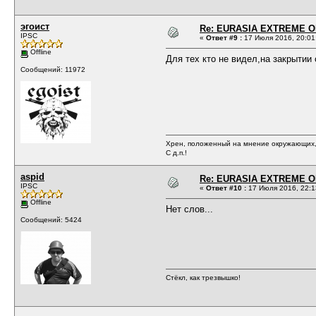
эгоист
Re: EURASIA EXTREME OP
IPSC
«
Ответ #9 :
17 Июля 2016, 20:01
Offline
Для тех кто не видел,на закрытии 
Сообщений: 11972
Хрен, положенный на мнение окружающих, 
С д.п.!
aspid
Re: EURASIA EXTREME OP
IPSC
«
Ответ #10 :
17 Июля 2016, 22:1
Offline
Нет слов...
Сообщений: 5424
Стёкл, как трезвышко!