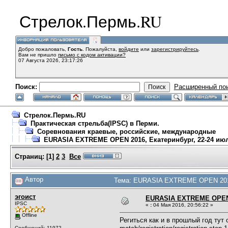
Стрелок.Пермь.RU
Добро пожаловать,
Гость
. Пожалуйста,
войдите
или
зарегистрируйтесь
.
Вам не пришло
письмо с кодом активации?
07 Августа 2026, 23:17:26
Поиск:
Расширенный по
Стрелок.Пермь.RU
Практическая стрельба(IPSC) в Перми.
Соревнования краевые, российские, международные
EURASIA EXTREME OPEN 2016, Екатеринбург, 22-24 ию
Страниц:
[
1
]
2
3
Все
Автор
Тема: EURASIA EXTREME OPEN 2016,
эгоист
EURASIA EXTREME OPEN 2
IPSC
«
:
04 Мая 2016, 20:56:22 »
Offline
Региться как и в прошлый год тут
Сообщений: 11972