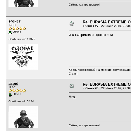
Стёкл, как трезвышко!
эгоист
Re: EURASIA EXTREME OP
IPSC
«
Ответ #7 :
22 Июня 2016, 22:36
Offline
и с патриками прокатили
Сообщений: 11972
Хрен, положенный на мнение окружающих, 
С д.п.!
aspid
Re: EURASIA EXTREME OP
IPSC
«
Ответ #8 :
22 Июня 2016, 22:39
Offline
Ага.
Сообщений: 5424
Стёкл, как трезвышко!