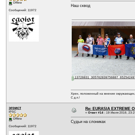
Offline
Наш сквод
Сообщений: 11972
13726831_305762839756887_652542497
Хрен, положенный на мнение окружающих, 
С д.п.!
эгоист
Re: EURASIA EXTREME OP
IPSC
«
Ответ #14 :
19 Июля 2016, 23:2
Offline
Судьи на слониках
Сообщений: 11972