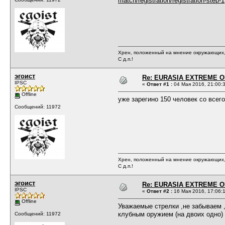
match/registration/registration-step-1
Хрен, положенный на мнение окружающих, 
С д.п.!
эгоист
Re: EURASIA EXTREME OP
IPSC
«
Ответ #1 :
04 Мая 2016, 21:00:
Offline
уже зарегино 150 человек со всег
Сообщений: 11972
Хрен, положенный на мнение окружающих, 
С д.п.!
эгоист
Re: EURASIA EXTREME OP
IPSC
«
Ответ #2 :
16 Мая 2016, 17:06:
Offline
Уважаемые стрелки ,не забываем ,
клубным оружием (на двоих одно) 
Сообщений: 11972