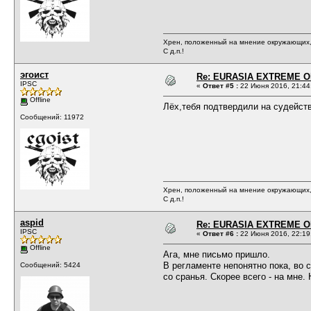
Хрен, положенный на мнение окружающих, 
С д.п.!
эгоист
Re: EURASIA EXTREME OP
IPSC
«
Ответ #5 :
22 Июня 2016, 21:44
Offline
Лёх,тебя подтвердили на судейств
Сообщений: 11972
Хрен, положенный на мнение окружающих, 
С д.п.!
aspid
Re: EURASIA EXTREME OP
IPSC
«
Ответ #6 :
22 Июня 2016, 22:19
Offline
Ага, мне письмо пришло.
В регламенте непонятно пока, во 
Сообщений: 5424
со сранья. Скорее всего - на мне.