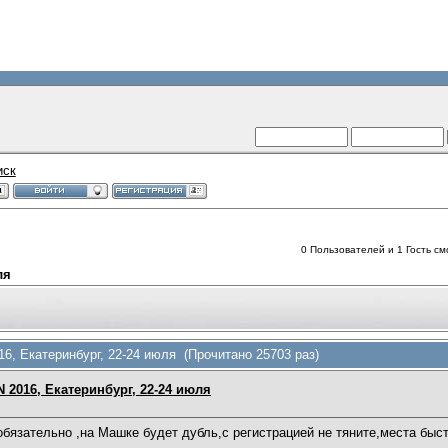
иск
0 Пользователей и 1 Гость смо
ля
 Екатеринбург, 22-24 июля (Прочитано 25703 раз)
016, Екатеринбург, 22-24 июля
 обязательно ,на Машке будет дубль,с регистрацией не тяните,места быс