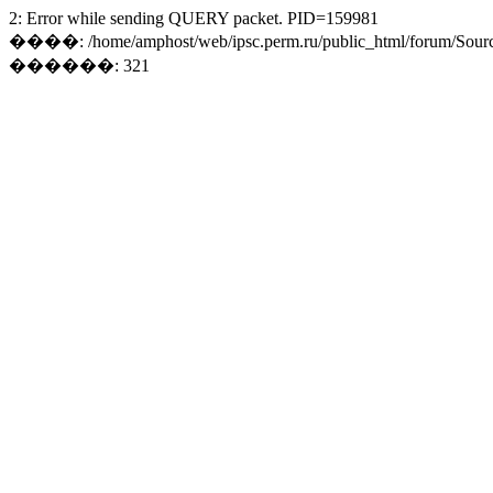
2: Error while sending QUERY packet. PID=159981
����: /home/amphost/web/ipsc.perm.ru/public_html/forum/Sourc
������: 321