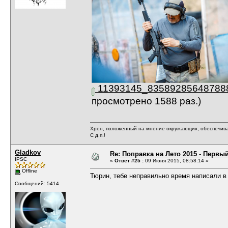
11393145_835892856487888
просмотрено 1588 раз.)
Хрен, положенный на мнение окружающих, обеспечива
С д.п.!
Gladkov
Re: Поправка на Лето 2015 - Первы
IPSC
«
Ответ #25 :
09 Июня 2015, 08:58:14 »
Offline
Тюрин, тебе неправильно время написали в
Сообщений: 5414