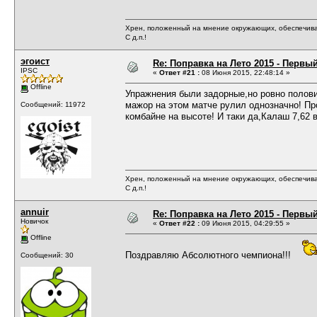
Хрен, положенный на мнение окружающих, обеспечива
С д.п.!
эгоист
Re: Поправка на Лето 2015 - Первы
IPSC
«
Ответ #21 :
08 Июня 2015, 22:48:14 »
Offline
Упражнения были задорные,но ровно полови
мажор на этом матче рулил однозначно! Про
Сообщений: 11972
комбайне на высоте! И таки да,Калаш 7,62 в
Хрен, положенный на мнение окружающих, обеспечива
С д.п.!
annuir
Re: Поправка на Лето 2015 - Первы
Новичок
«
Ответ #22 :
09 Июня 2015, 04:29:55 »
Offline
Поздравляю Абсолютного чемпиона!!!
Сообщений: 30