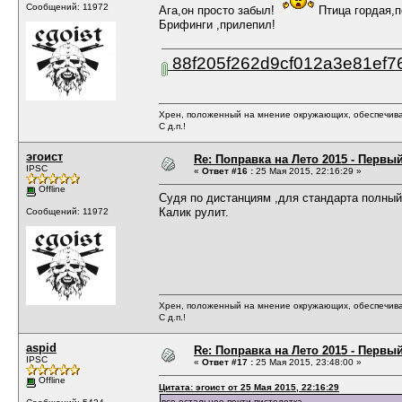
Сообщений: 11972
Ага,он просто забыл!
Птица гордая,п
Брифинги ,прилепил!
88f205f262d9cf012a3e81ef76
Хрен, положенный на мнение окружающих, обеспечива
С д.п.!
эгоист
Re: Поправка на Лето 2015 - Первы
IPSC
«
Ответ #16 :
25 Мая 2015, 22:16:29 »
Offline
Судя по дистанциям ,для стандарта полный 
Калик рулит.
Сообщений: 11972
Хрен, положенный на мнение окружающих, обеспечива
С д.п.!
aspid
Re: Поправка на Лето 2015 - Первы
IPSC
«
Ответ #17 :
25 Мая 2015, 23:48:00 »
Offline
Цитата: эгоист от 25 Мая 2015, 22:16:29
все остальное почти пистолетка