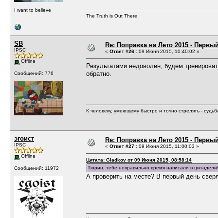
I want to believe
The Truth is Out There
SB
Re: Поправка на Лето 2015 - Первы
IPSC
«
Ответ #26 :
09 Июня 2015, 10:40:02 »
Offline
Результатами недоволен, будем тренироват
обратно.
Сообщений: 776
К человеку, умеющему быстро и точно стрелять - судь
эгоист
Re: Поправка на Лето 2015 - Первы
IPSC
«
Ответ #27 :
09 Июня 2015, 11:00:03 »
Offline
Цитата: Gladkov от 09 Июня 2015, 08:58:14
Тюрин, тебе неправильно время написали в цитадели!
Сообщений: 11972
А проверить на месте? В первый день свер