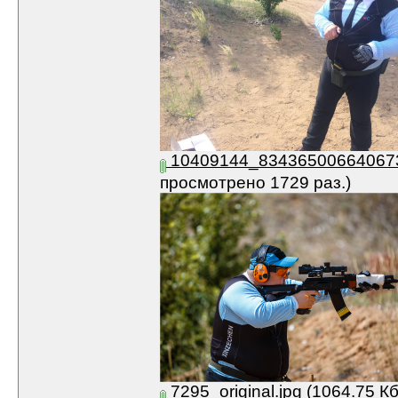
10409144_834365006640673
просмотрено 1729 раз.)
7295_original.jpg
(1064.75 Кб