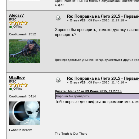
Хрен, положенный на мнение окружающих, обеспечива
С д.п.!
Alecs77
Re: Поправка на Лето 2015 - Первы
IPSC
«
Ответ #28 :
09 Июня 2015, 11:27:18 »
Offline
Хорошо бы проверить, только дуэлку начали
проверять?
Сообщений: 1512
Грех предоваться унынию, когда существуют другие гре
Gladkov
Re: Поправка на Лето 2015 - Первы
IPSC
«
Ответ #29 :
09 Июня 2015, 11:46:16 »
Offline
Цитата: Alecs77 от 09 Июня 2015, 11:27:18
Хорошо бы проверить,
Сообщений: 5414
Тебе первые две цифры во времени местам
I want to believe
The Truth is Out There