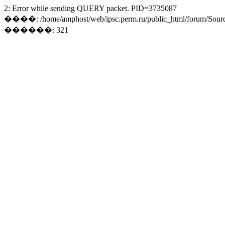
2: Error while sending QUERY packet. PID=3735087
����: /home/amphost/web/ipsc.perm.ru/public_html/forum/Sourc
������: 321