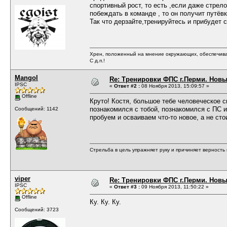
спортивный рост, то есть ,если даже стрел
побеждать в команде , то он получит путёв
Так что дерзайте,тренируйтесь и прибудет с
Хрен, положенный на мнение окружающих, обеспечива
С д.п.!
Mangol
Re: Тренировки ФПС г.Перми. Новый 
IPSC
«
Ответ #2 :
08 Ноября 2013, 15:09:57 »
Offline
Круто! Костя, большое тебе человеческое 
познакомился с тобой, познакомился с ПС и
Сообщений: 1142
пробуем и осваиваем что-то новое, а не ст
Стрельба в цель упражняет руку и причиняет верность 
viper
Re: Тренировки ФПС г.Перми. Новый 
IPSC
«
Ответ #3 :
09 Ноября 2013, 11:50:22 »
Offline
Ку. Ку. Ку.
Сообщений: 3723