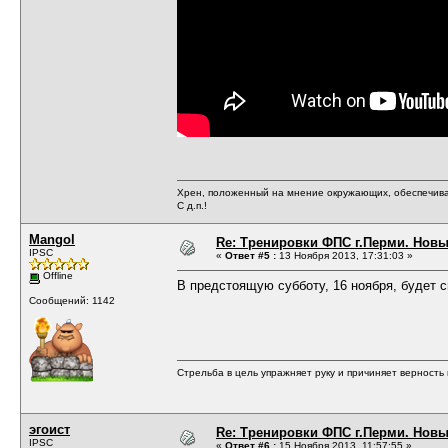
Хрен, положенный на мнение окружающих, обеспечива
С д.п.!
Mangol
Re: Тренировки ФПС г.Перми. Новый 
IPSC
«
Ответ #5 :
13 Ноября 2013, 17:31:03 »
Offline
В предстоящую субботу, 16 ноября, будет 
Сообщений: 1142
Стрельба в цель упражняет руку и причиняет верность 
эгоист
Re: Тренировки ФПС г.Перми. Новый 
IPSC
«
Ответ #6 :
15 Ноября 2013, 11:57:55 »