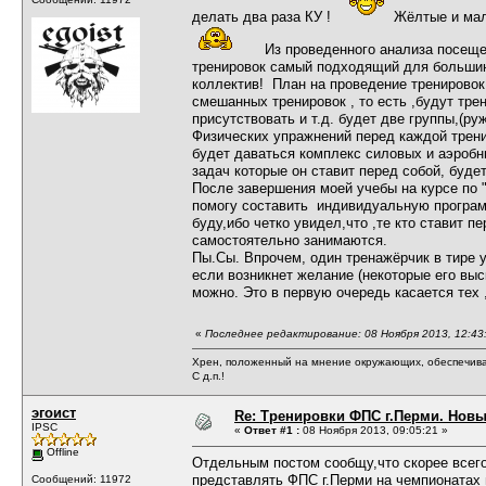
делать два раза КУ !
Жёлтые и мали
Из проведенного анализа посещений
тренировок самый подходящий для большинст
коллектив! План на проведение тренировок т
смешанных тренировок , то есть ,будут тре
присутствовать и т.д. будет две группы,(р
Физических упражнений перед каждой трени
будет даваться комплекс силовых и аэробн
задач которые он ставит перед собой, буде
После завершения моей учебы на курсе по 
помогу составить индивидуальную программ
буду,ибо четко увидел,что ,те кто ставит п
самостоятельно занимаются.
Пы.Сы. Впрочем, один тренажёрчик в тире у
если возникнет желание (некоторые его вы
можно. Это в первую очередь касается тех 
«
Последнее редактирование: 08 Ноября 2013, 12:43
Хрен, положенный на мнение окружающих, обеспечива
С д.п.!
эгоист
Re: Тренировки ФПС г.Перми. Новый 
IPSC
«
Ответ #1 :
08 Ноября 2013, 09:05:21 »
Offline
Отдельным постом сообщу,что скорее всего
представлять ФПС г.Перми на чемпионатах 
Сообщений: 11972