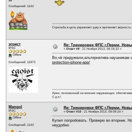
Сообщений: 1142
Стрельба в цель упражняет руку и причиняет верность 
эгоист
Re: Тренировки ФПС г.Перми. Новый 
IPSC
«
Ответ #9 :
21 Ноября 2013, 06:16:22 »
Offline
Во,чё придумали,альтернатива наушникам
protection-iphone-app/
Сообщений: 11972
Хрен, положенный на мнение окружающих, обеспечива
С д.п.!
Mangol
Re: Тренировки ФПС г.Перми. Новый 
IPSC
«
Ответ #10 :
21 Ноября 2013, 08:09:24 »
Offline
Купил попробовать. Проверю во вторник. Но
неудобно
Сообщений: 1142