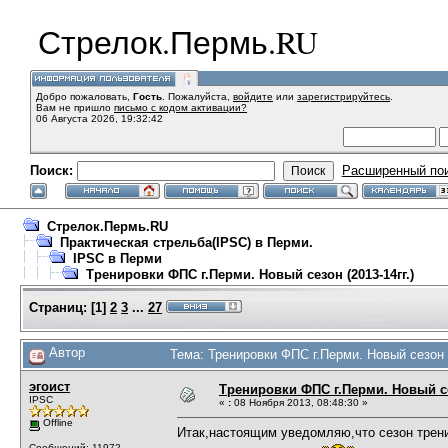
Стрелок.Пермь.RU
Добро пожаловать,
Гость
. Пожалуйста,
войдите
или
зарегистрируйтесь
.
Вам не пришло
письмо с кодом активации?
06 Августа 2026, 19:32:42
Поиск:
Расширенный по
Стрелок.Пермь.RU
Практическая стрельба(IPSC) в Перми.
IPSC в Перми
Тренировки ФПС г.Перми. Новый сезон (2013-14гг.)
Страниц:
[
1
]
2
3
...
27
Автор
Тема: Тренировки ФПС г.Перми. Новый сезон (
эгоист
Тренировки ФПС г.Перми. Новый сез
IPSC
«
:
08 Ноября 2013, 08:48:30 »
Offline
Итак,настоящим уведомляю,что сезон тренир
Сообщений: 11972