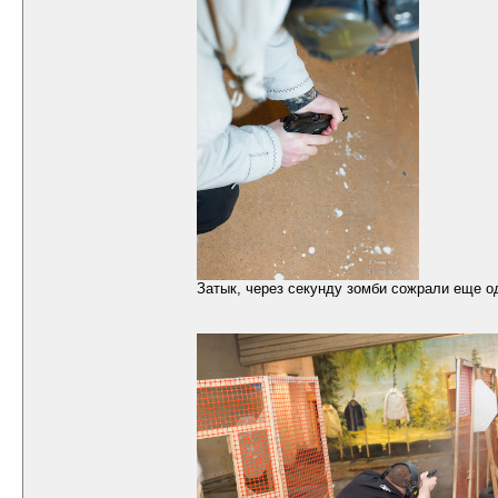
Затык, через секунду зомби сожрали еще од