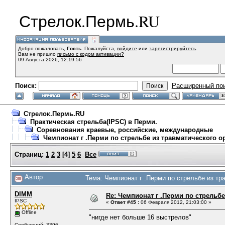
Стрелок.Пермь.RU
Добро пожаловать,
Гость
. Пожалуйста,
войдите
или
зарегистрируйтесь
.
Вам не пришло
письмо с кодом активации?
09 Августа 2026, 12:19:56
Поиск:
Расширенный по
Стрелок.Пермь.RU
Практическая стрельба(IPSC) в Перми.
Соревнования краевые, российские, международные
Чемпионат г .Перми по стрельбе из травматического о
Страниц:
1
2
3
[
4
]
5
6
Все
Автор
Тема: Чемпионат г .Перми по стрельбе из тр
DIMM
Re: Чемпионат г .Перми по стрельбе
IPSC
«
Ответ #45 :
06 Февраля 2012, 21:03:00 »
Offline
"нигде нет больше 16 выстрелов"
Сообщений: 3396