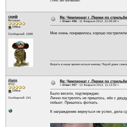
Стёкл, как трезвышко!
скиф
Re: Чемпионат г .Перми по стрельбе
Ветеран
«
Ответ #56 :
11 Февраля 2012, 21:06:49 »
Offline
Мне очень понравилось хорошо пострелял
Сообщений: 1088
Верить в наше время нельзя никому. Порой даже само
ilipin
Re: Чемпионат г .Перми по стрельбе
IPSC
«
Ответ #57 :
12 Февраля 2012, 11:13:50 »
Offline
Было весело, подтверждаю.
Лично пострелять не пришлось, ибо с двуд
Сообщений: 241
побьют. Пришлось фоткать.
К награждению вернуться не успел, дела с