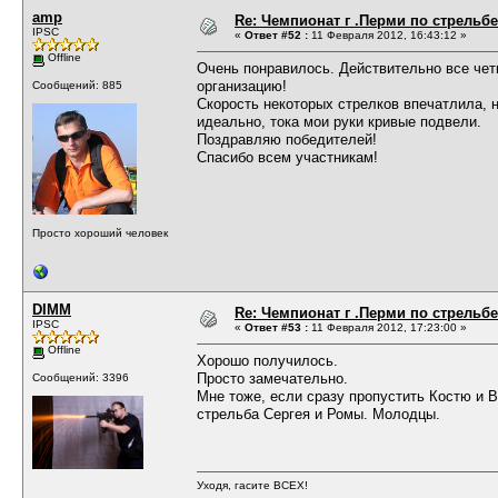
amp
Re: Чемпионат г .Перми по стрельбе
IPSC
«
Ответ #52 :
11 Февраля 2012, 16:43:12 »
Offline
Очень понравилось. Действительно все четк
организацию!
Сообщений: 885
Скорость некоторых стрелков впечатлила, 
идеально, тока мои руки кривые подвели.
Поздравляю победителей!
Спасибо всем участникам!
Просто хороший человек
DIMM
Re: Чемпионат г .Перми по стрельбе
IPSC
«
Ответ #53 :
11 Февраля 2012, 17:23:00 »
Offline
Хорошо получилось.
Просто замечательно.
Сообщений: 3396
Мне тоже, если сразу пропустить Костю и В
стрельба Сергея и Ромы. Молодцы.
Уходя, гасите ВСЕХ!