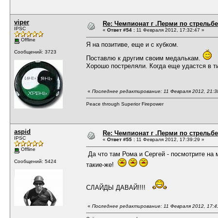
viper
Re: Чемпионат г .Перми по стрельбе
IPSC
«
Ответ #54 :
11 Февраля 2012, 17:32:47 »
Offline
Я на позитиве, еще и с кубком.
Сообщений: 3723
Поставлю к другим своим медалькам.
Хорошо постреляли. Когда еще удастся в т
«
Последнее редактирование: 11 Февраля 2012, 21:38
Peace through Superior Firepower
aspid
Re: Чемпионат г .Перми по стрельбе
IPSC
«
Ответ #55 :
11 Февраля 2012, 17:39:29 »
Offline
Да что там Рома и Сергей - посмотрите на 
Сообщений: 5424
такие-же!
СЛАЙДЫ ДАВАЙ!!!!
«
Последнее редактирование: 11 Февраля 2012, 17:41