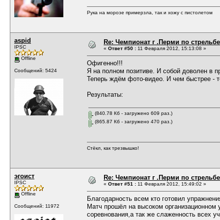
Рука на морозе примерзла, так и хожу с пистолетом
aspid
Re: Чемпионат г .Перми по стрельбе
IPSC
«
Ответ #50 :
11 Февраля 2012, 15:13:08 »
Offline
Офигенно!!!
Я на полном позитиве. И собой доволен в п
Сообщений: 5424
Теперь ждём фото-видео. И чем быстрее - 
Результаты:
(840.78 Кб - загружено 609 раз.)
(865.87 Кб - загружено 470 раз.)
Стёкл, как трезвышко!
эгоист
Re: Чемпионат г .Перми по стрельбе
IPSC
«
Ответ #51 :
11 Февраля 2012, 15:49:02 »
Offline
Благодарность всем кто готовил упражнения
Матч прошёл на высоком организационном у
Сообщений: 11972
соревнования,а так же слаженность всех у