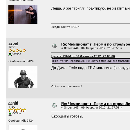
Лёша, я же "трипл" практикую, не хватит мн
Уходя, гасите ВСЕХ!
aspid
Re: Чемпионат г .Перми по стрельбе
IPSC
«
Ответ #46 :
06 Февраля 2012, 21:28:55 »
Offline
Цитата: DIMM от 06 Февраля 2012, 22:03:00
я же "трипл" практикую, не хватит мне одного магазина
Сообщений: 5424
Да Дима. Тебе надо ТРИ магазина (в кажд
Стёкл, как трезвышко!
aspid
Re: Чемпионат г .Перми по стрельбе
IPSC
«
Ответ #47 :
09 Февраля 2012, 21:27:58 »
Offline
Скоршиты готовы.
Сообщений: 5424