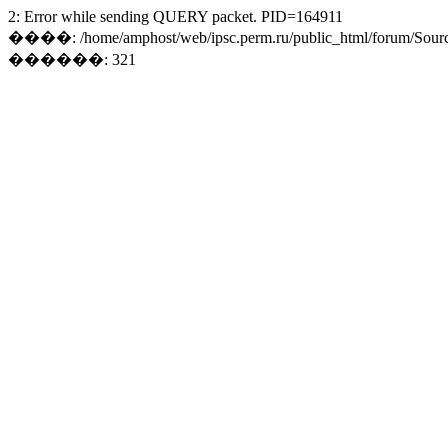
2: Error while sending QUERY packet. PID=164911
����: /home/amphost/web/ipsc.perm.ru/public_html/forum/Sourc
������: 321