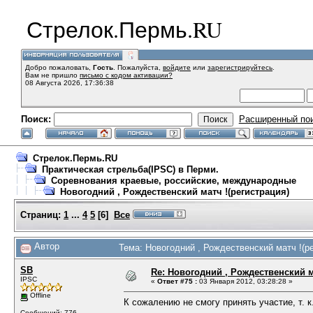
Стрелок.Пермь.RU
Добро пожаловать,
Гость
. Пожалуйста,
войдите
или
зарегистрируйтесь
.
Вам не пришло
письмо с кодом активации?
08 Августа 2026, 17:36:38
Поиск:
Расширенный по
Стрелок.Пермь.RU
Практическая стрельба(IPSC) в Перми.
Соревнования краевые, российские, международные
Новогодний , Рождественский матч !(регистрация)
Страниц:
1
...
4
5
[
6
]
Все
Автор
Тема: Новогодний , Рождественский матч !(р
SB
Re: Новогодний , Рождественский м
IPSC
«
Ответ #75 :
03 Января 2012, 03:28:28 »
Offline
К сожалению не смогу принять участие, т. к
Сообщений: 776