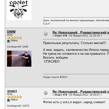
Хрен, положенный на мнение окружающих, обеспечива
С д.п.!
DIMM
Re: Новогодний , Рождественский м
IPSC
«
Ответ #78 :
04 Января 2012, 21:10:16 »
Offline
Прикольные результаты. Столько мисов!!!
Сообщений: 3396
А мне, видать, халявничество Илюхи перед
Ни хрена не готовился и не настраивался. 
Весело, вобщем.
СПАСИБО
Уходя, гасите ВСЕХ!
эгоист
Re: Новогодний , Рождественский м
IPSC
«
Ответ #79 :
05 Января 2012, 15:25:07 »
Offline
Фотки есть у кого,я видел ,народ снимал!
Сообщений: 11972