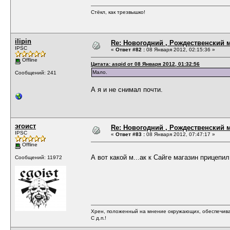
Стёкл, как трезвышко!
ilipin
Re: Новогодний , Рождественский м
IPSC
«
Ответ #82 :
08 Января 2012, 02:15:36 »
Offline
Цитата: aspid от 08 Января 2012, 01:32:56
Мало.
Сообщений: 241
А я и не снимал почти.
эгоист
Re: Новогодний , Рождественский м
IPSC
«
Ответ #83 :
08 Января 2012, 07:47:17 »
Offline
А вот какой м...ак к Сайге магазин прицепи
Сообщений: 11972
Хрен, положенный на мнение окружающих, обеспечива
С д.п.!