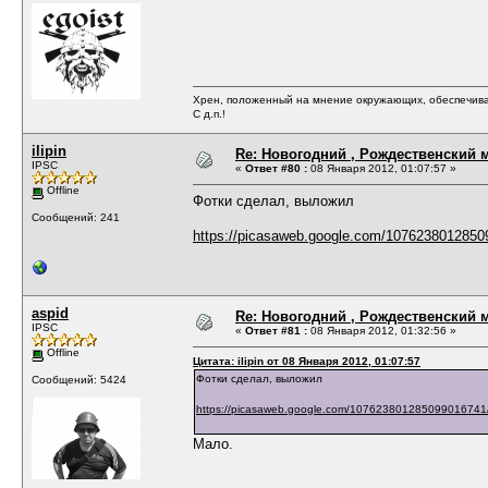
Хрен, положенный на мнение окружающих, обеспечива
С д.п.!
ilipin
Re: Новогодний , Рождественский м
IPSC
«
Ответ #80 :
08 Января 2012, 01:07:57 »
Offline
Фотки сделал, выложил
Сообщений: 241
https://picasaweb.google.com/107623801285
aspid
Re: Новогодний , Рождественский м
IPSC
«
Ответ #81 :
08 Января 2012, 01:32:56 »
Offline
Цитата: ilipin от 08 Января 2012, 01:07:57
Фотки сделал, выложил
Сообщений: 5424
https://picasaweb.google.com/10762380128509901674
Мало.