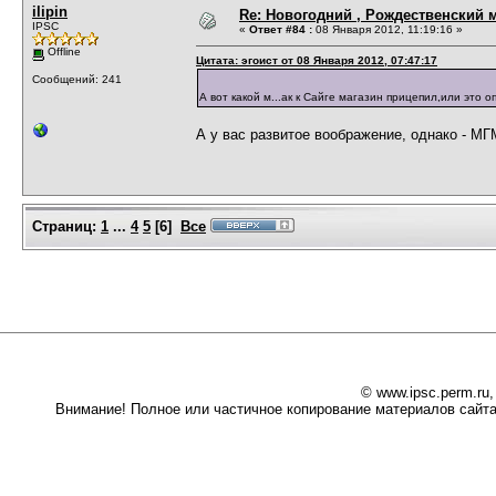
ilipin
Re: Новогодний , Рождественский м
IPSC
«
Ответ #84 :
08 Января 2012, 11:19:16 »
Offline
Цитата: эгоист от 08 Января 2012, 07:47:17
Сообщений: 241
А вот какой м...ак к Сайге магазин прицепил,или это 
А у вас развитое воображение, однако - МГ
Страниц:
1
...
4
5
[
6
]
Все
© www.ipsc.perm.ru
Внимание! Полное или частичное копирование материалов сайта 