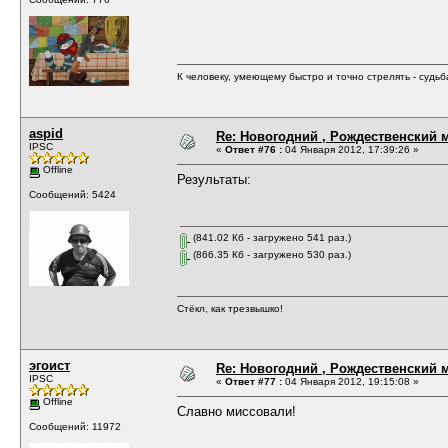
К человеку, умеющему быстро и точно стрелять - судь
aspid
Re: Новогодний , Рождественский м
IPSC
«
Ответ #76 :
04 Января 2012, 17:39:26 »
Offline
Результаты:
Сообщений: 5424
(841.02 Кб - загружено 541 раз.)
(866.35 Кб - загружено 530 раз.)
Стёкл, как трезвышко!
эгоист
Re: Новогодний , Рождественский м
IPSC
«
Ответ #77 :
04 Января 2012, 19:15:08 »
Offline
Славно миссовали!
Сообщений: 11972