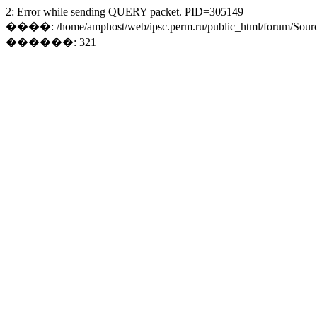
2: Error while sending QUERY packet. PID=305149
����: /home/amphost/web/ipsc.perm.ru/public_html/forum/Sourc
������: 321