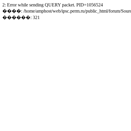
2: Error while sending QUERY packet. PID=1056524
����: /home/amphost/web/ipsc.perm.ru/public_html/forum/Sourc
������: 321