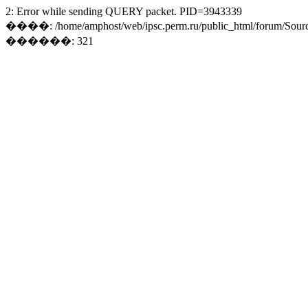
2: Error while sending QUERY packet. PID=3943339
����: /home/amphost/web/ipsc.perm.ru/public_html/forum/Sourc
������: 321