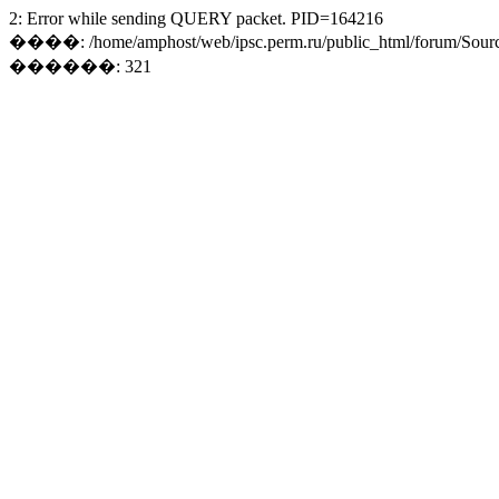
2: Error while sending QUERY packet. PID=164216
����: /home/amphost/web/ipsc.perm.ru/public_html/forum/Sourc
������: 321