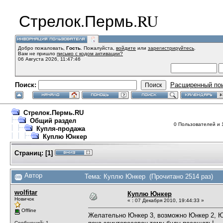
Стрелок.Пермь.RU
Добро пожаловать,
Гость
. Пожалуйста,
войдите
или
зарегистрируйтесь
.
Вам не пришло
письмо с кодом активации?
06 Августа 2026, 11:47:46
Поиск:
Расширенный по
Стрелок.Пермь.RU
Общий раздел
0 Пользователей и 1
Купля-продажа
Куплю Юнкер
Страниц:
[
1
]
Автор
Тема: Куплю Юнкер (Прочитано 2514 раз)
wolfitar
Куплю Юнкер
Новичок
«
:
07 Декабря 2010, 19:44:33 »
Offline
Желательно Юнкер 3, возможно Юнкер 2, Юн
Сообщений: 1