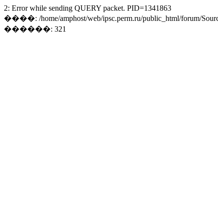
2: Error while sending QUERY packet. PID=1341863
����: /home/amphost/web/ipsc.perm.ru/public_html/forum/Sourc
������: 321