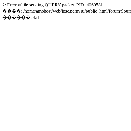
2: Error while sending QUERY packet. PID=4069581
����: /home/amphost/web/ipsc.perm.ru/public_html/forum/Sourc
������: 321