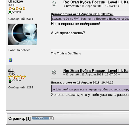
Gladkov
Re: Этап Кубка России. Level III. К
IPSC
«
Ответ #5 :
11 Апреля 2018, 12:04:42 »
Offline
Цитата: эгоист от 11 Апреля 2018, 10:02:40
делать тебе не@уй! Или ты на Европу в Швецию собрал
Сообщений: 5414
Не, в европы не собираюся!
А чё предлагаешь?
I want to believe
The Truth is Out There
alk
Re: Этап Кубка России. Level III. К
IPSC
«
Ответ #6 :
11 Апреля 2018, 12:07:00 »
Offline
Цитата: эгоист от 11 Апреля 2018, 10:40:15
Сообщений: 1283
со Швецией как раз все в поряде,проблем с ввозом о
Хочешь сказать, что у тебя уже есть разре
Страниц:
[
1
]