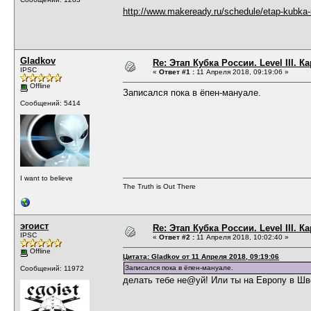
http://www.makeready.ru/schedule/etap-kubka-
Gladkov
Re: Этап Кубка России. Level III. К
IPSC
«
Ответ #1 :
11 Апреля 2018, 09:19:06 »
Offline
Записался пока в ёпен-мануале.
Сообщений: 5414
I want to believe
The Truth is Out There
эгоист
Re: Этап Кубка России. Level III. К
IPSC
«
Ответ #2 :
11 Апреля 2018, 10:02:40 »
Offline
Цитата: Gladkov от 11 Апреля 2018, 09:19:06
Записался пока в ёпен-мануале.
Сообщений: 11972
делать тебе не@уй! Или ты на Европу в Шве