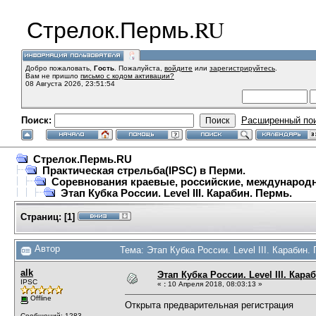
Стрелок.Пермь.RU
Добро пожаловать,
Гость
. Пожалуйста,
войдите
или
зарегистрируйтесь
.
Вам не пришло
письмо с кодом активации?
08 Августа 2026, 23:51:54
Поиск:
Расширенный по
Стрелок.Пермь.RU
Практическая стрельба(IPSC) в Перми.
Соревнования краевые, российские, международ
Этап Кубка России. Level III. Карабин. Пермь.
Страниц:
[
1
]
Автор
Тема: Этап Кубка России. Level III. Карабин.
alk
Этап Кубка России. Level III. Кара
IPSC
«
:
10 Апреля 2018, 08:03:13 »
Offline
Открыта предварительная регистрация
Сообщений: 1283