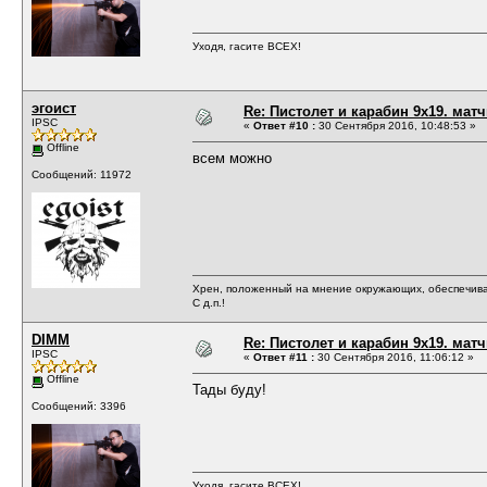
Уходя, гасите ВСЕХ!
эгоист
Re: Пистолет и карабин 9х19. матч
IPSC
«
Ответ #10 :
30 Сентября 2016, 10:48:53 »
Offline
всем можно
Сообщений: 11972
Хрен, положенный на мнение окружающих, обеспечива
С д.п.!
DIMM
Re: Пистолет и карабин 9х19. матч
IPSC
«
Ответ #11 :
30 Сентября 2016, 11:06:12 »
Offline
Тады буду!
Сообщений: 3396
Уходя, гасите ВСЕХ!