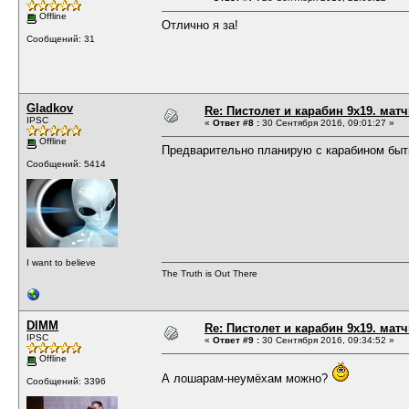
Offline
Отлично я за!
Сообщений: 31
Gladkov
Re: Пистолет и карабин 9х19. матч
IPSC
«
Ответ #8 :
30 Сентября 2016, 09:01:27 »
Offline
Предварительно планирую с карабином быт
Сообщений: 5414
I want to believe
The Truth is Out There
DIMM
Re: Пистолет и карабин 9х19. матч
IPSC
«
Ответ #9 :
30 Сентября 2016, 09:34:52 »
Offline
А лошарам-неумёхам можно?
Сообщений: 3396