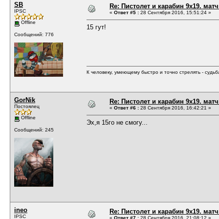
SB
Re: Пистолет и карабин 9х19. матч
IPSC
«
Ответ #5 :
28 Сентября 2016, 15:51:24 »
Offline
15 гут!
Сообщений: 776
К человеку, умеющему быстро и точно стрелять - судь
GorNik
Re: Пистолет и карабин 9х19. матч
Постоялец
«
Ответ #6 :
28 Сентября 2016, 16:42:21 »
Offline
Эх,я 15го не смогу...
Сообщений: 245
ineo
Re: Пистолет и карабин 9х19. матч
IPSC
«
Ответ #7 :
28 Сентября 2016, 21:08:12 »