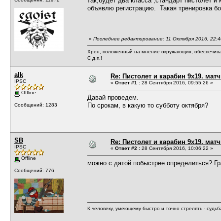
так,будет два класса ,стандарт пистолет и
объявлю регистрацию. Такая тренировка бо
«
Последнее редактирование: 11 Октября 2016, 22:4
Хрен, положенный на мнение окружающих, обеспечива
С д.п.!
alk
Re: Пистолет и карабин 9х19. матч
IPSC
«
Ответ #1 :
28 Сентября 2016, 09:55:26 »
Offline
Давай проведем.
По срокам, в какую то субботу октября?
Сообщений: 1283
SB
Re: Пистолет и карабин 9х19. матч
IPSC
«
Ответ #2 :
28 Сентября 2016, 10:06:22 »
Offline
можно с датой побыстрее определиться? Гр
Сообщений: 776
К человеку, умеющему быстро и точно стрелять - судь