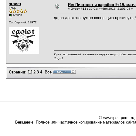
эгоист
Re: Пистолет и карабин 9х19. матч
IPSC
«
Ответ #14 :
30 Сентября 2016, 21:01:08 »
Offline
да,но до этого нужно концепцию прикинуть,
Сообщений: 11972
Хрен, положенный на мнение окружающих, обеспечива
С д.п.!
Страниц:
[
1
]
2
3
4
Все
© www.ipsc.perm.ru
Внимание! Полное или частичное копирование материалов сайта 