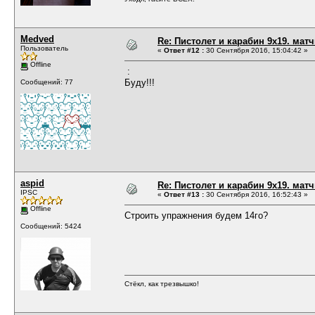
Medved
Re: Пистолет и карабин 9х19. матч
Пользователь
«
Ответ #12 :
30 Сентября 2016, 15:04:42 »
Offline
:
Буду!!!
Сообщений: 77
aspid
Re: Пистолет и карабин 9х19. матч
IPSC
«
Ответ #13 :
30 Сентября 2016, 16:52:43 »
Offline
Строить упражнения будем 14го?
Сообщений: 5424
Стёкл, как трезвышко!