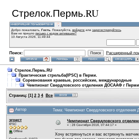
Стрелок.Пермь.RU
Добро пожаловать,
Гость
. Пожалуйста,
войдите
или
зарегистрируйтесь
.
Вам не пришло
письмо с кодом активации?
10 Августа 2026, 11:49:44
Поиск:
Расширенный по
Стрелок.Пермь.RU
Практическая стрельба(IPSC) в Перми.
Соревнования краевые, российские, международные
Чемпионат Свердловского отделения ДОСААФ г Перми
Страниц:
[
1
]
2
3
4
Все
Автор
Тема: Чемпионат Свердловского отделения 
эгоист
Чемпионат Свердловского отделе
IPSC
«
:
28 Сентября 2016, 07:44:17 »
Offline
Хочу встряхнуться и вас встряхнуть матчик
Сообщений: 11972