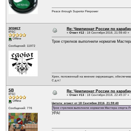
Peace through Superior Firepower
эгоист
Re: Чемпионат России по карабин
IPSC
«
Ответ #12 :
18 Сентября 2016, 21:59:40 »
Offline
Трое стрелков выполнили норматив Мастера 
Сообщений: 11972
Хрен, положенный на мнение окружающих, обеспечива
С д.п.!
SB
Re: Чемпионат России по карабин
IPSC
«
Ответ #13 :
18 Сентября 2016, 22:45:37 »
Offline
Цитата: эгоист от 18 Сентября 2016, 21:59:40
Трое стрелков выполнили норматив Мастера спорта Ро
Сообщений: 776
УРА!