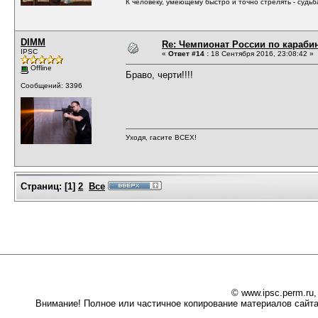
К человеку, умеющему быстро и точно стрелять - судь
DIMM
Re: Чемпионат России по карабин
IPSC
«
Ответ #14 :
18 Сентября 2016, 23:08:42 »
Offline
Браво, черти!!!!
Сообщений: 3396
Уходя, гасите ВСЕХ!
Страниц:
[
1
]
2
Все
© www.ipsc.perm.ru
Внимание! Полное или частичное копирование материалов сайта 