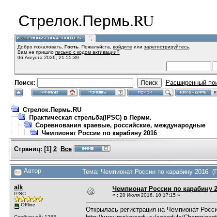
Стрелок.Пермь.RU
Добро пожаловать,
Гость
. Пожалуйста,
войдите
или
зарегистрируйтесь
.
Вам не пришло
письмо с кодом активации?
06 Августа 2026, 21:55:39
Поиск:
Расширенный по
Стрелок.Пермь.RU
Практическая стрельба(IPSC) в Перми.
Соревнования краевые, российские, международные
Чемпионат России по карабину 2016
Страниц:
[
1
]
2
Все
Автор
Тема: Чемпионат России по карабину 2016 (П
alk
Чемпионат России по карабину 
IPSC
«
:
20 Июля 2016, 10:17:15 »
Offline
Открылась регистрация на Чемпионат Росси
Сообщений: 1283