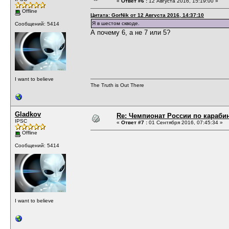
«
Ответ #6 :
12 Августа 2016, 15:19:00 »
Offline
Цитата: GorNik от 12 Августа 2016, 14:37:10
Я в шестом скводе.
Сообщений: 5414
А почему 6, а не 7 или 5?
I want to believe
The Truth is Out There
Gladkov
Re: Чемпионат России по карабин
IPSC
«
Ответ #7 :
01 Сентября 2016, 07:45:34 »
Offline
Сообщений: 5414
I want to believe