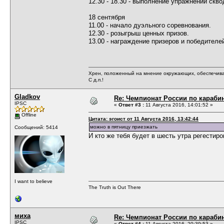
12.30 - 18.30 - выполнение упражнений скво
18 сентября
11.00 - начало дуэльного соревнования.
12.30 - розыгрыш ценных призов.
13.00 - награждение призеров и победителе
Хрен, положенный на мнение окружающих, обеспечива
С д.п.!
Gladkov
Re: Чемпионат России по карабин
IPSC
«
Ответ #3 :
11 Августа 2016, 14:01:52 »
Offline
Цитата: эгоист от 11 Августа 2016, 13:42:44
можно в пятницу приезжать
Сообщений: 5414
И кто же тебя будет в шесть утра регестиро
I want to believe
The Truth is Out There
миха
Re: Чемпионат России по карабин
IPSC
«
Ответ #4 :
11 Августа 2016, 20:39:53 »