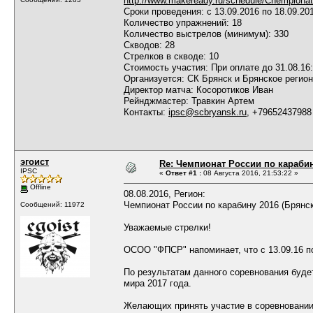
http://www.makeready.ru/schedule/Chempionat-
Сроки проведения: с 13.09.2016 по 18.09.20
Количество упражнений: 18
Количество выстрелов (минимум): 330
Скводов: 28
Стрелков в скводе: 10
Стоимость участия: При оплате до 31.08.16:
Организуется: СК Брянск и Брянское рег
Директор матча: Косоротиков Иван
Рейнджмастер: Травкин Артем
Контакты:
ipsc@scbryansk.ru
, +79652437988
эгоист
Re: Чемпионат России по карабин
IPSC
«
Ответ #1 :
08 Августа 2016, 21:53:22 »
Offline
08.08.2016, Регион:
Чемпионат России по карабину 2016 (Брянск,
Сообщений: 11972
Уважаемые стрелки!
ОСОО "ФПСР" напоминает, что с 13.09.16 по
По результатам данного соревнования буде
мира 2017 года.
Желающих принять участие в соревновании