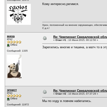
Кому интересно,регимся.
Хрен, положенный на мнение окружающих, обеспечива
С д.п.!
миха
Re: Чемпионат Свердловской обл
IPSC
«
Ответ #1 :
10 Июня 2015, 00:12:50 »
Offline
Зарегились многие и тишина, а матч то в эт
Сообщений: 1335
эгоист
Re: Чемпионат Свердловской обл
IPSC
«
Ответ #2 :
10 Июня 2015, 07:37:29 »
Offline
Мы по ходу в ловчем набегались.
Сообщений: 11972