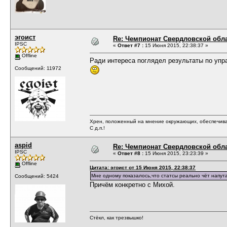
эгоист
Re: Чемпионат Свердловской обл
IPSC
«
Ответ #7 :
15 Июня 2015, 22:38:37 »
Offline
Ради интереса поглядел результаты по упр
Сообщений: 11972
Хрен, положенный на мнение окружающих, обеспечива
С д.п.!
aspid
Re: Чемпионат Свердловской обл
IPSC
«
Ответ #8 :
15 Июня 2015, 23:23:39 »
Offline
Цитата: эгоист от 15 Июня 2015, 22:38:37
Мне одному показалось,что статсы реально чёт напут
Сообщений: 5424
Причём конкретно с Михой.
Стёкл, как трезвышко!