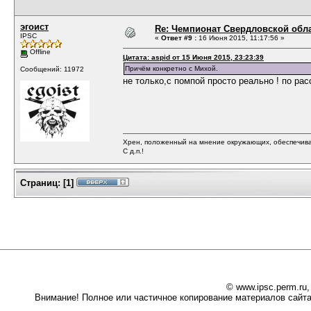
эгоист
Re: Чемпионат Свердловской обл
IPSC
«
Ответ #9 :
16 Июня 2015, 11:17:56 »
Offline
Цитата: aspid от 15 Июня 2015, 23:23:39
Причём конкретно с Михой.
Сообщений: 11972
не только,с помпой просто реально ! по ра
Хрен, положенный на мнение окружающих, обеспечива
С д.п.!
Страниц:
[
1
]
© www.ipsc.perm.ru
Внимание! Полное или частичное копирование материалов сайта 