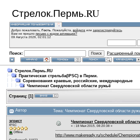
Стрелок.Пермь.RU
Добро пожаловать,
Гость
. Пожалуйста,
войдите
или
зарегистрируйтесь
.
Вам не пришло
письмо с кодом активации?
09 Августа 2026, 02:01:12
Поиск:
Расширенный по
Стрелок.Пермь.RU
Практическая стрельба(IPSC) в Перми.
Соревнования краевые, российские, международные
Чемпионат Свердловской области ружьё
Страниц:
[
1
]
Автор
Тема: Чемпионат Свердловской области ружь
эгоист
Чемпионат Свердловской област
IPSC
«
:
18 Мая 2015, 08:20:38 »
Offline
http://www.makeready.ru/schedule/Chempionat-
Сообщений: 11972