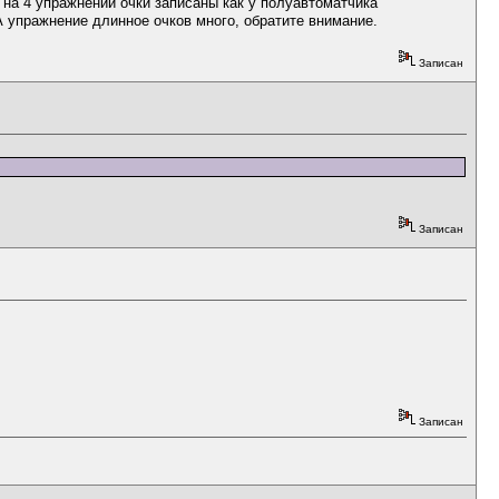
 на 4 упражнении очки записаны как у полуавтоматчика
 А упражнение длинное очков много, обратите внимание.
Записан
Записан
Записан