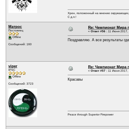
Хрен, положенный на мнение окружающих, 
С д.п.!
Матрос
Re: Чемпионат Мира п
Постоялец
«
Ответ #56 :
11 Июня 2017, 
Offline
Поздравляю. А все результаты гд
Сообщений: 160
viper
Re: Чемпионат Мира п
IPSC
«
Ответ #57 :
11 Июня 2017, 
Offline
Красавы
Сообщений: 3723
Peace through Superior Firepower