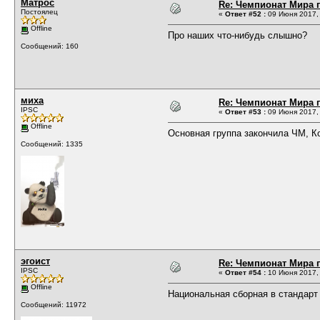
Матрос
Re: Чемпионат Мира п
Постоялец
«
Ответ #52 :
09 Июня 2017, 
Offline
Про наших что-нибудь слышно?
Сообщений: 160
миха
Re: Чемпионат Мира п
IPSC
«
Ответ #53 :
09 Июня 2017, 
Offline
Основная группа закончила ЧМ, К
Сообщений: 1335
эгоист
Re: Чемпионат Мира п
IPSC
«
Ответ #54 :
10 Июня 2017, 
Offline
Национальная сборная в стандарт
Сообщений: 11972