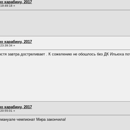
о карабину, 2017
19:49:18 »
о карабину, 2017
23:39:34 »
остя завтра достреливает . К сожелению не обошлось без ДК Ильюха по
о карабину, 2017
20:55:01 »
 мануале чемпионат Мира закончила!