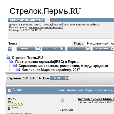
Стрелок.Пермь.RU
Добро пожаловать,
Гость
. Пожалуйста,
войдите
или
зарегистрируйтесь
.
Вам не пришло
письмо с кодом активации?
08 Августа 2026, 06:42:16
Поиск:
Расширенный по
Стрелок.Пермь.RU
Практическая стрельба(IPSC) в Перми.
Соревнования краевые, российские, международные
Чемпионат Мира по карабину, 2017
Страниц:
1
2
3
[
4
]
5
6
Все
Автор
Тема: Чемпионат Мира по карабину, 
эгоист
Re: Чемпионат Мира п
IPSC
«
Ответ #45 :
05 Июня 2017, 
Offline
Сборная
Сообщений: 11972