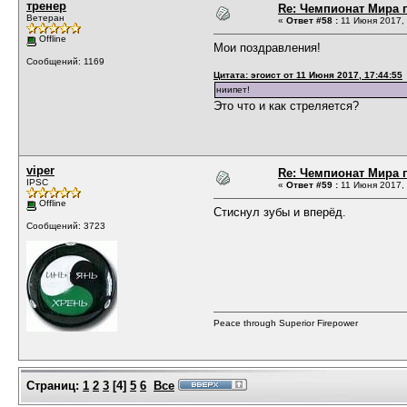
тренер
Re: Чемпионат Мира п
Ветеран
«
Ответ #58 :
11 Июня 2017, 
Offline
Мои поздравления!
Сообщений: 1169
Цитата: эгоист от 11 Июня 2017, 17:44:55
ниипет!
Это что и как стреляется?
viper
Re: Чемпионат Мира п
IPSC
«
Ответ #59 :
11 Июня 2017, 
Offline
Стиснул зубы и вперёд.
Сообщений: 3723
Peace through Superior Firepower
Страниц:
1
2
3
[
4
]
5
6
Все