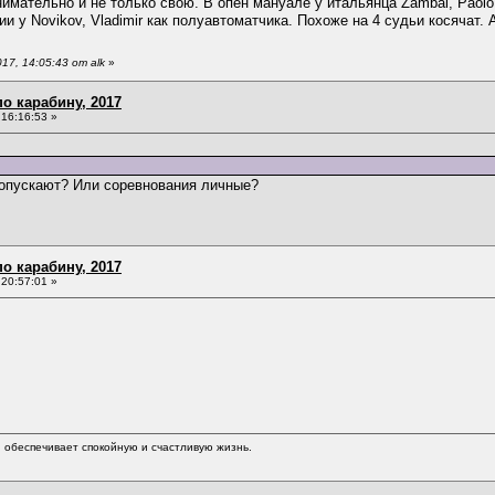
мательно и не только свою. В опен мануале у итальянца Zambai, Paolo
и у Novikov, Vladimir как полуавтоматчика. Похоже на 4 судьи косячат.
7, 14:05:43 от alk
»
о карабину, 2017
16:16:53 »
допускают? Или соревнования личные?
о карабину, 2017
20:57:01 »
обеспечивает спокойную и счастливую жизнь.