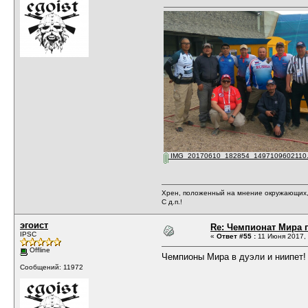
IMG_20170610_182854_1497109602110.
Хрен, положенный на мнение окружающих, 
С д.п.!
эгоист
Re: Чемпионат Мира п
IPSC
«
Ответ #55 :
11 Июня 2017, 
Offline
Чемпионы Мира в дуэли и ниипет!
Сообщений: 11972