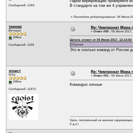
Парни верификацию проверяйте вни
В стандарте на том же 4 упражнени
Сообщений: 1283
«
Последнее редактирование: 06 Июня 201
тренер
Re: Чемпионат Мира п
Ветеран
«
Ответ #50 :
06 Июня 2017, 
Offline
Цитата: эгоист от 05 Июня 2017, 12:14:54
Сборная
Сообщений: 1169
Это ж сколько команд от России 
эгоист
Re: Чемпионат Мира п
IPSC
«
Ответ #51 :
06 Июня 2017, 
Offline
Командно личные
Сообщений: 11972
Хрен, положенный на мнение окружающих, 
С д.п.!