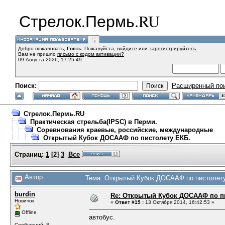
Стрелок.Пермь.RU
Добро пожаловать,
Гость
. Пожалуйста,
войдите
или
зарегистрируйтесь
.
Вам не пришло
письмо с кодом активации?
09 Августа 2026, 17:25:49
Поиск:
Расширенный по
Стрелок.Пермь.RU
Практическая стрельба(IPSC) в Перми.
Соревнования краевые, российские, международные
Открытый Кубок ДОСААФ по пистолету ЕКБ.
Страниц:
1
[
2
]
3
Все
Автор
Тема: Открытый Кубок ДОСААФ по пистолету
burdin
Re: Открытый Кубок ДОСААФ по п
Новичок
«
Ответ #15 :
13 Октября 2014, 16:42:53 »
Offline
автобус.
Сообщений: 8