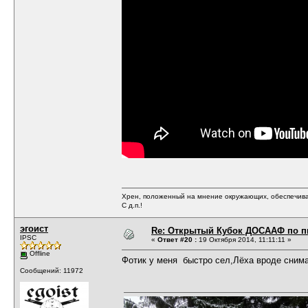
Хрен, положенный на мнение окружающих, обеспечива
С д.п.!
эгоист
Re: Открытый Кубок ДОСААФ по п
IPSC
«
Ответ #20 :
19 Октября 2014, 11:11:11 »
Offline
Фотик у меня быстро сел,Лёха вроде снима
Сообщений: 11972