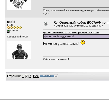
Хрен, положенный на мнение окружающих, обеспечива
С д.п.!
aspid
Re: Открытый Кубок ДОСААФ по п
IPSC
«
Ответ #29 :
20 Октября 2014, 11:33:47 »
Offline
Цитата: Gladkov от 20 Октября 2014, 09:03:52
Ну как там Аспид доехал?
Сообщений: 5424
Не менее увлекательно!
Стёкл, как трезвышко!
Страниц:
1
[
2
]
3
Все