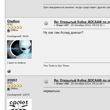
Грех предоваться унынию, когда существуют другие гре
Gladkov
Re: Открытый Кубок ДОСААФ по п
IPSC
«
Ответ #27 :
20 Октября 2014, 09:03:52 »
Offline
Ну как там Аспид доехал?
Сообщений: 5414
I want to believe
The Truth is Out There
эгоист
Re: Открытый Кубок ДОСААФ по п
IPSC
«
Ответ #28 :
20 Октября 2014, 09:11:49 »
Offline
нормально.
Сообщений: 11972