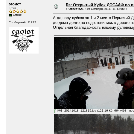
эгоист
Re: Открытый Кубок ДОСААФ по п
IPSC
«
Ответ #21 :
19 Октября 2014, 11:43:00 »
Offline
А да,пару кубков за 1 и 2 место Пермский
до дома долго,но подготовились к дороге н
Сообщений: 11972
Отдельная благодарность нашему рулевому
IMG_20141018_121815.jpg
(121.16 Кб, 664x498 - пр