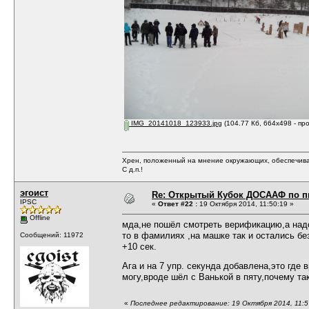
IMG_20141018_123933.jpg
(104.77 Кб, 664x498 - пр
Хрен, положенный на мнение окружающих, обеспечива
С д.п.!
эгоист
Re: Открытый Кубок ДОСААФ по п
IPSC
«
Ответ #22 :
19 Октября 2014, 11:50:19 »
Offline
мда,не пошёл смотреть верификацию,а надо
то в фамилиях ,на машке так и остались бе
Сообщений: 11972
+10 сек.
Ага и на 7 упр. секунда добавлена,это гд
могу,вроде шёл с Ванькой в пяту,почему так
«
Последнее редактирование: 19 Октября 2014, 11:5