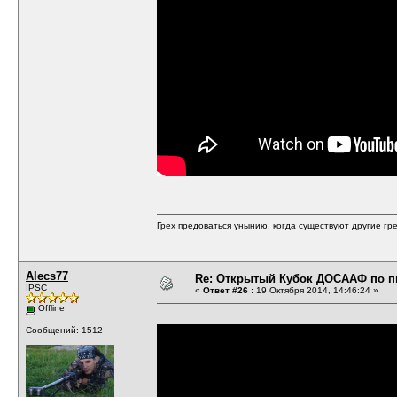
Грех предоваться унынию, когда существуют другие гре
Alecs77
Re: Открытый Кубок ДОСААФ по п
IPSC
«
Ответ #26 :
19 Октября 2014, 14:46:24 »
Offline
Сообщений: 1512