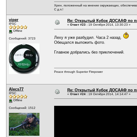
Хрен, положенный на мнение окружающих, обеспечива
С д.п.!
viper
Re: Открытый Кубок ДОСААФ по п
IPSC
«
Ответ #23 :
19 Октября 2014, 13:30:23 »
Offline
Леху я уже разбудил. Часа 2 назад.
Сообщений: 3723
Обещался выложить фото.
Главное добрались без приключений.
Peace through Superior Firepower
Alecs77
Re: Открытый Кубок ДОСААФ по п
IPSC
«
Ответ #24 :
19 Октября 2014, 14:14:47 »
Offline
Сообщений: 1512