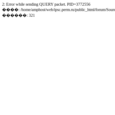
2: Error while sending QUERY packet. PID=3772556
����: /home/amphost/web/ipsc.perm.ru/public_html/forum/Sourc
������: 321