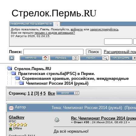
Стрелок.Пермь.RU
Добро пожаловать,
Гость
. Пожалуйста,
войдите
или
зарегистрируйтесь
.
Вам не пришло
письмо с кодом активации?
07 Августа 2026, 01:24:15
Поиск:
Расширенный по
Стрелок.Пермь.RU
Практическая стрельба(IPSC) в Перми.
Соревнования краевые, российские, международные
Чемпионат России 2014 (ружьё)
Страниц:
1
2
[
3
]
4
5
Все
Автор
Тема: Чемпионат России 2014 (ружьё) (Прочи
Gladkov
Re: Чемпионат России 2014 (руж
IPSC
«
Ответ #30 :
24 Июня 2014, 08:49:13 »
Offline
Да всё нормально!
Сообщений: 5414