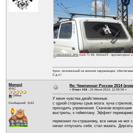
DSC02022.JPG
(143.71 Кб, 643x415 - просмотрено 1
Хрен, положенный на мнение окружающих, обеспечива
С д.п.!
Mangol
Re: Чемпионат России 2014 (руж
IPSC
«
Ответ #34 :
24 Июня 2014, 11:50:59 »
Offline
У меня чувства двойственные.
с одной стороны срыв мозга: куча стрелков
Сообщений: 1142
проходить упражнения. Скачком возросшие 
выстрелы, к геймплану. Эффект переварива
переконил по-страшному, все никак не мог 
начал отпускать себя, стал мазать. Дергат