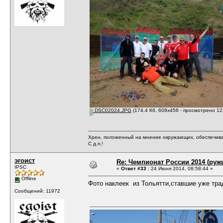
DSC02024.JPG
(174.4 Кб, 608x456 - просмотрено 12
Хрен, положенный на мнение окружающих, обеспечива
С д.п.!
эгоист
Re: Чемпионат России 2014 (руж
IPSC
«
Ответ #33 :
24 Июня 2014, 08:58:44 »
Offline
Фото наклеек из Тольятти,ставшие уже тр
Сообщений: 11972