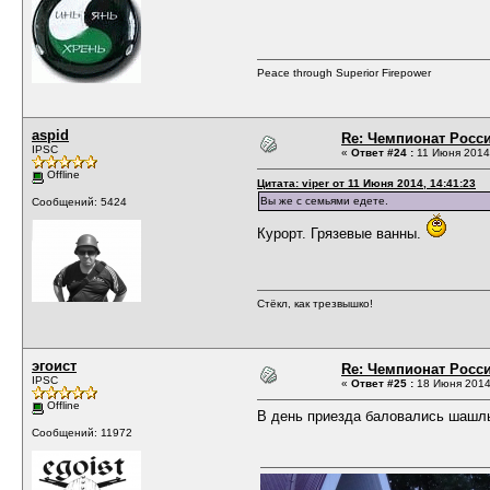
Peace through Superior Firepower
aspid
Re: Чемпионат Росси
IPSC
«
Ответ #24 :
11 Июня 2014,
Offline
Цитата: viper от 11 Июня 2014, 14:41:23
Вы же с семьями едете.
Сообщений: 5424
Курорт. Грязевые ванны.
Стёкл, как трезвышко!
эгоист
Re: Чемпионат Росси
IPSC
«
Ответ #25 :
18 Июня 2014,
Offline
В день приезда баловались шашл
Сообщений: 11972