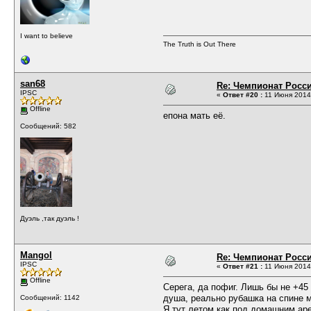
I want to believe
The Truth is Out There
san68
Re: Чемпионат Росси
IPSC
«
Ответ #20 :
11 Июня 2014,
Offline
епона мать её.
Сообщений: 582
Дуэль ,так дуэль !
Mangol
Re: Чемпионат Росси
IPSC
«
Ответ #21 :
11 Июня 2014,
Offline
Серега, да пофиг. Лишь бы не +45
душа, реально рубашка на спине 
Сообщений: 1142
Я тут летом как под домашним аре