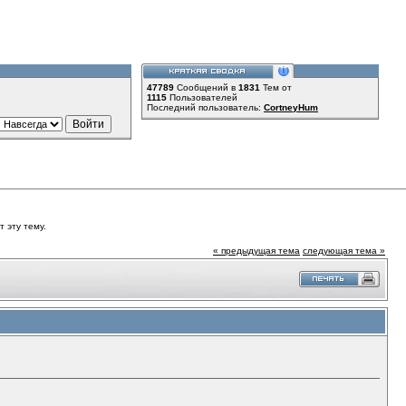
47789
Сообщений в
1831
Тем от
1115
Пользователей
Последний пользователь:
CortneyHum
 эту тему.
« предыдущая тема
следующая тема »