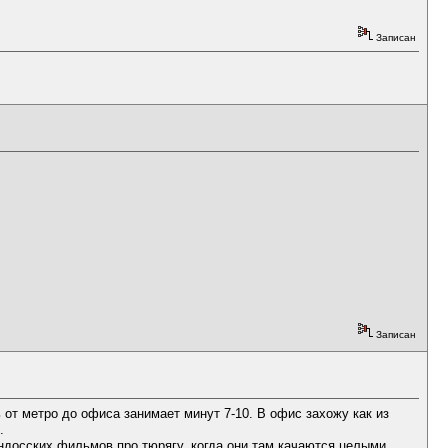
Записан
Записан
от метро до офиса занимает минут 7-10. В офис захожу как из
.
индосских фильмов про тюрягу, когда они там качаются целыми