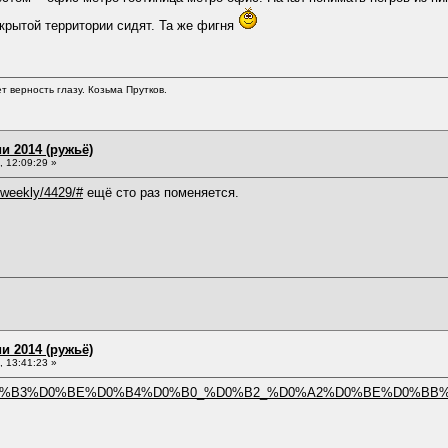
закрытой территории сидят. Та же фигня
т верность глазу. Козьма Прутков.
и 2014 (ружьё)
 12:09:29 »
/weekly/4429/#
ещё сто раз поменяется.
и 2014 (ружьё)
 13:41:23 »
BE%D0%B3%D0%BE%D0%B4%D0%B0_%D0%B2_%D0%A2%D0%BE%D0%B