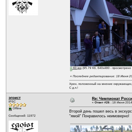
60.jpg
(95.79 Кб, 640x480 - просмотрено 
«
Последнее редактирование: 18 Июня 20
Хрен, положенный на мнение окружающих, 
С д.п.!
эгоист
Re: Чемпионат Росси
IPSC
«
Ответ #26 :
18 Июня 2014,
Offline
Второй день пошел весь в экскур
"ямой" Понравилось неимоверно!
Сообщений: 11972