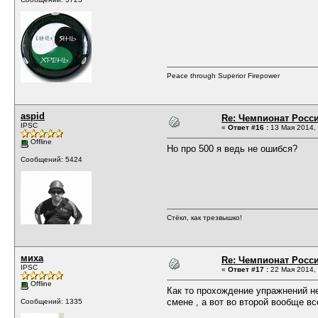
Peace through Superior Firepower
aspid
Re: Чемпионат Росси
IPSC
«
Ответ #16 :
13 Мая 2014, 
Offline
Но про 500 я ведь не ошибся?
Сообщений: 5424
Стёкл, как трезвышко!
миха
Re: Чемпионат Росси
IPSC
«
Ответ #17 :
22 Мая 2014, 
Offline
Как то прохождение упражнений не
смене , а вот во второй вообще вс
Сообщений: 1335