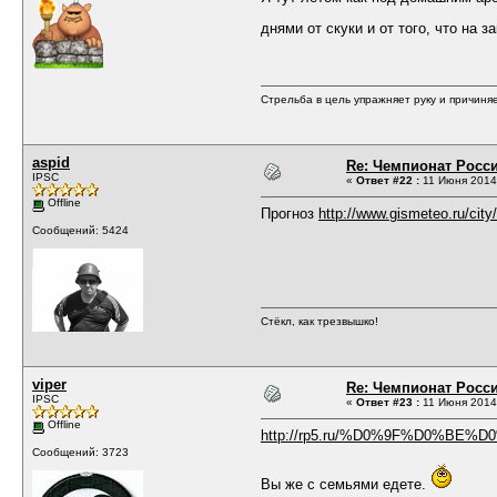
днями от скуки и от того, что на 
Стрельба в цель упражняет руку и причиняе
aspid
Re: Чемпионат Росси
IPSC
«
Ответ #22 :
11 Июня 2014,
Offline
Прогноз
http://www.gismeteo.ru/city
Сообщений: 5424
Стёкл, как трезвышко!
viper
Re: Чемпионат Росси
IPSC
«
Ответ #23 :
11 Июня 2014,
Offline
http://rp5.ru/%D0%9F%D0%
Сообщений: 3723
Вы же с семьями едете.