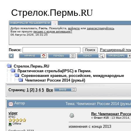
Стрелок.Пермь.RU
Добро пожаловать,
Гость
. Пожалуйста,
войдите
или
зарегистрируйтесь
.
Вам не пришло
письмо с кодом активации?
06 Августа 2026, 16:31:25
Поиск:
Расширенный по
Стрелок.Пермь.RU
Практическая стрельба(IPSC) в Перми.
Соревнования краевые, российские, международные
Чемпионат России 2014 (ружьё)
Страниц:
1
[
2
]
3
4
5
Все
Автор
Тема: Чемпионат России 2014 (ружьё
viper
Re: Чемпионат Росси
IPSC
«
Ответ #15 :
13 Мая 2014, 
Offline
изменения с конца 2013
Сообщений: 3723