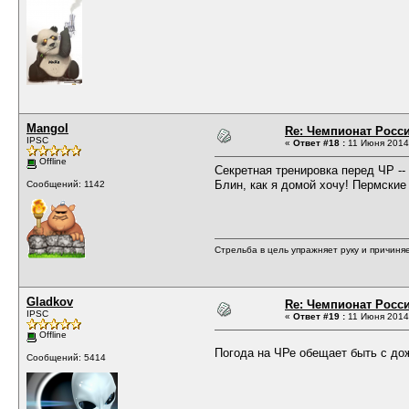
Mangol
Re: Чемпионат Росси
IPSC
«
Ответ #18 :
11 Июня 2014,
Offline
Секретная тренировка перед ЧР --
Блин, как я домой хочу! Пермские
Сообщений: 1142
Стрельба в цель упражняет руку и причиняе
Gladkov
Re: Чемпионат Росси
IPSC
«
Ответ #19 :
11 Июня 2014,
Offline
Погода на ЧРе обещает быть с д
Сообщений: 5414