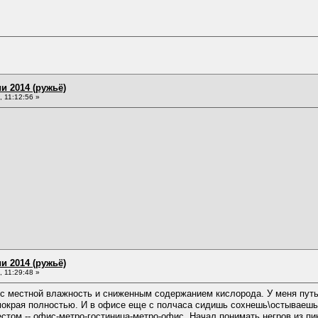
и 2014 (ружьё)
 11:12:56 »
и 2014 (ружьё)
 11:29:48 »
 с местной влажность и сниженным содержанием кислорода. У меня путь 
мокрая полностью. И в офисе еще с полчаса сидишь сохнешь\остываешь
стом -- офис-метро-гостиница-метро-офис. Начал понимать негров из п