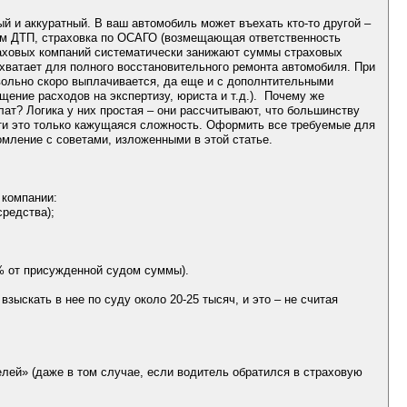
 и аккуратный. В ваш автомобиль может въехать кто-то другой –
том ДТП, страховка по ОСАГО (возмещающая ответственность
раховых компаний систематически занижают суммы страховых
 хватает для полного восстановительного ремонта автомобиля. При
вольно скоро выплачивается, да еще и с дополнтительными
ение расходов на экспертизу, юриста и т.д.). Почему же
т? Логика у них простая – они рассчитывают, что большинству
сти это только кажущаяся сложность. Оформить все требуемые для
мление с советами, изложенными в этой статье.
 компании:
средства);
% от присужденной судом суммы).
зыскать в нее по суду около 20-25 тысяч, и это – не считая
лей» (даже в том случае, если водитель обратился в страховую