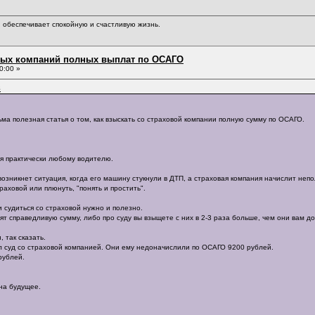
обеспечивает спокойную и счастливую жизнь.
овых компаний полных выплат по ОСАГО
0:00 »
8
ма полезная статья о том, как взыскать со страховой компании полную сумму по ОСАГО.
ся практически любому водителю.
озникнет ситуация, когда его машину стукнули в ДТП, а страховая компания начислит неп
раховой или плюнуть, "понять и простить".
и судиться со страховой нужно и полезно.
т справедливую сумму, либо про суду вы взыщете с них в 2-3 раза больше, чем они вам д
 так сказать.
л суд со страховой компанией. Они ему недоначислили по ОСАГО 9200 рублей.
рублей.
на будущее.