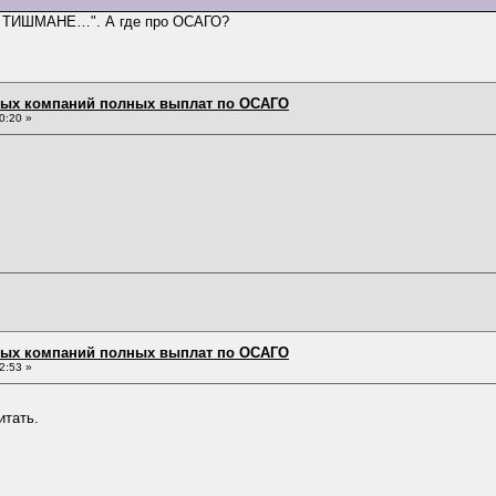
М ТИШМАНЕ…". А где про ОСАГО?
овых компаний полных выплат по ОСАГО
0:20 »
овых компаний полных выплат по ОСАГО
2:53 »
итать.