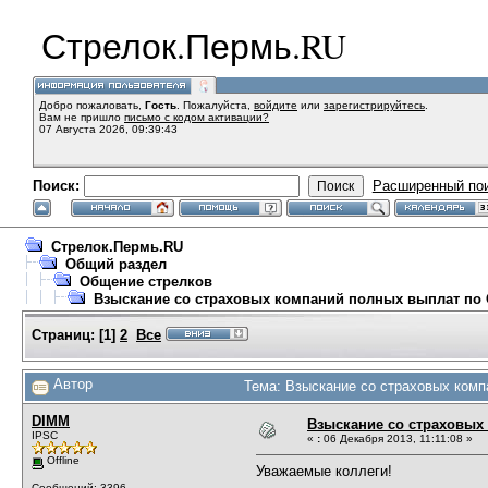
Стрелок.Пермь.RU
Добро пожаловать,
Гость
. Пожалуйста,
войдите
или
зарегистрируйтесь
.
Вам не пришло
письмо с кодом активации?
07 Августа 2026, 09:39:43
Поиск:
Расширенный по
Стрелок.Пермь.RU
Общий раздел
Общение стрелков
Взыскание со страховых компаний полных выплат по
Страниц:
[
1
]
2
Все
Автор
Тема: Взыскание со страховых комп
DIMM
Взыскание со страховых
IPSC
«
:
06 Декабря 2013, 11:11:08 »
Offline
Уважаемые коллеги!
Сообщений: 3396