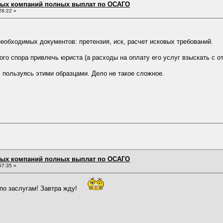
овых компаний полных выплат по ОСАГО
28:22 »
еобходимых документов: претензия, иск, расчет исковых требований.
го спора привлечь юриста (а расходы на оплату его услуг взыскать с от
 пользуясь этими образцами. Дело не такое сложное.
овых компаний полных выплат по ОСАГО
57:35 »
по заслугам! Завтра жду!