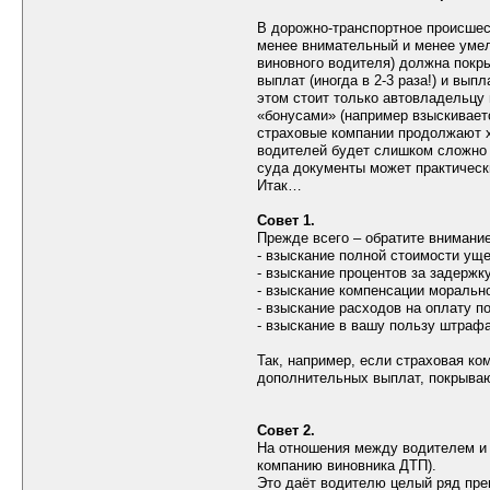
В дорожно-транспортное происшес
менее внимательный и менее умел
виновного водителя) должна покр
выплат (иногда в 2-3 раза!) и вы
этом стоит только автовладельцу
«бонусами» (например взыскиваетс
страховые компании продолжают х
водителей будет слишком сложно 
суда документы может практическ
Итак…
Совет 1.
Прежде всего – обратите внимание
- взыскание полной стоимости уще
- взыскание процентов за задержк
- взыскание компенсации морально
- взыскание расходов на оплату п
- взыскание в вашу пользу штраф
Так, например, если страховая ко
дополнительных выплат, покрываю
Совет 2.
На отношения между водителем и 
компанию виновника ДТП).
Это даёт водителю целый ряд пр