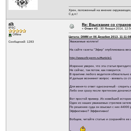
Хрен, положенный на мнение окружающих, 
С д.п.!
alk
Re: Взыскание со страх
IPSC
«
Ответ #3 :
30 Января 2014, 12:5
Offline
Цитата: DIMM от 06 Декабря 2013, 11:11:0
Уважаемые коллеги!
Сообщений: 1283
На сайте газеты "Эфир" опубликована весь
http://www.efir-perm.ru/#article1
Искренне уверен, что эта статья пригодит
Не сейчас, так потом, как говорится.
В практике любого водителя обязательно в
И дальше возникнет вопрос - воевать со ст
Для меня-то ответ однозначный - спорить 
Либо они сразу после претензии доначисля
Вот простой пример. Из новейшей истории,
Один из наших уважаемых стрелков затея
По решению суда он взыскал с них 44000 
Эффективно? Эффективно!
Вобщем, читайте статью и сохраняйте ее 