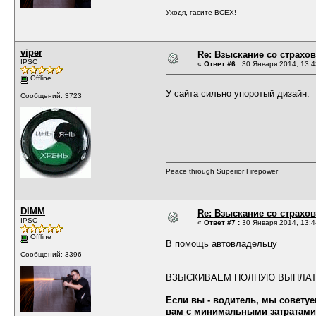
Уходя, гасите ВСЕХ!
viper
Re: Взыскание со страх
IPSC
«
Ответ #6 :
30 Января 2014, 13:4
Offline
У сайта сильно упоротый дизайн.
Сообщений: 3723
Peace through Superior Firepower
DIMM
Re: Взыскание со страх
IPSC
«
Ответ #7 :
30 Января 2014, 13:4
Offline
В помощь автовладельцу
Сообщений: 3396
ВЗЫСКИВАЕМ ПОЛНУЮ ВЫПЛАТ
Если вы - водитель, мы советуе
вам с минимальными затратами