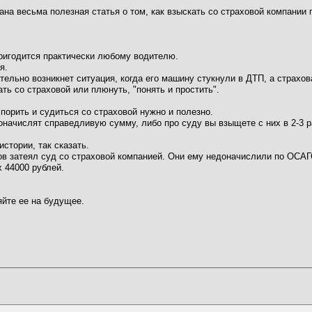
ана весьма полезная статья о том, как взыскать со страховой компани
пригодится практически любому водителю.
я.
тельно возникнет ситуация, когда его машину стукнули в ДТП, а страх
ть со страховой или плюнуть, "понять и простить".
спорить и судиться со страховой нужно и полезно.
оначислят справедливую сумму, либо про суду вы взыщете с них в 2-3 
стории, так сказать.
в затеял суд со страховой компанией. Они ему недоначислили по ОСАГ
 44000 рублей.
яйте ее на будущее.