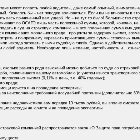
твие может попасть любой водитель, даже самый опытный, внимательный
ый. Казалось бы – нет поводов волноваться. Если вы не виноваты в э
ыть весь причиненный вам ущерб. Но – не тут то было! Большинство ст
плачивают по ОСАГО лишь часть положенной суммы, которой, конечно, не
 подать в суд на страховую компанию – и вся положенная сумма ему до
я компенсация морального вреда, проценты за задержку выплат, возмещ
итрить и по-прежнему «урезают» причитающиеся суммы страховых выпла
или некогда затевать с ними судебную тяжбу. Однако в действительно
и любой водитель. Необходимо лишь желание, настойчивость и… ознако
, сколько разного рода взысканий можно добиться по суду со страховой
рба, причиненного вашему автомобилю (с учетом износа транспортного 
у положенных выплат (0,11% в день, т.е. 40% годовых);
го вреда;
омощи юриста и на проведение экспертизы;
а за неисполнение требований досудебной претензии (дополнительно 50
мпания недоначислила вам порядка 10 тысяч рублей, вы вполне сможете в
щих расходы на юриста и на проведение экспертизы.
страховой компанией распространяется закон «О Защите прав потребите
еимуществ: