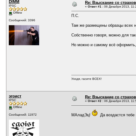
DIMM
Re: Взыскание со страх
IPSC
«
Ответ #1 :
06 Декабря 2013, 11:
Offline
П.С.
Сообщений: 3396
Там же размещены образцы всех н
Собственно говоря, можно для тако
Но можно и самому всё оформить,
Уходя, гасите ВСЕХ!
эгоист
Re: Взыскание со страх
IPSC
«
Ответ #2 :
06 Декабря 2013, 11:
Offline
МАладЭц!
Да воздастся тебе 
Сообщений: 11972