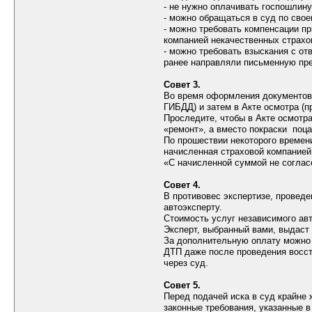
- не нужно оплачивать госпошлину
- можно обращаться в суд по свое
- можно требовать компенсации пр
компанией некачественных страхо
- можно требовать взыскания с о
ранее направляли письменную пре
Совет 3.
Во время оформления документов 
ГИБДД) и затем в Акте осмотра (
Проследите, чтобы в Акте осмотр
«ремонт», а вместо покраски поца
По прошествии некоторого времени
начисленная страховой компанией
«С начисленной суммой не согласе
Совет 4.
В противовес экспертизе, проведе
автоэксперту.
Стоимость услуг независимого ав
Эксперт, выбранный вами, выдаст
За дополнительную оплату можно т
ДТП даже после проведения восст
через суд.
Совет 5.
Перед подачей иска в суд крайне
законные требования, указанные в