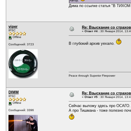
Автор.
Дима по ссылке статья "В ТИХО
viper
Re: Взыскание со страх
IPSC
«
Ответ #4 :
30 Января 2014, 13:4
Offline
В глубокий архив уехало.
Сообщений: 3723
Peace through Superior Firepower
DIMM
Re: Взыскание со страх
IPSC
«
Ответ #5 :
30 Января 2014, 13:4
Offline
Сейчас выложу здесь про ОСАГО.
А про Тишмана - тоже полезно поч
Сообщений: 3396