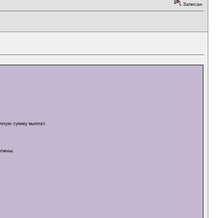
Записан
олную сумму выплат.
олжны.