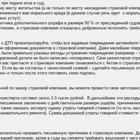
 при подаче иска в суд;
му месту жительства (а не только по месту нахождения страховой компа
ичиненного вам морального вреда (в данном случае речь идет о мораль
вых услуг);
тветчика дополнительного штрафа в размере 50 % от присужденной судом
тензию, и страховая компания отказалась добровольно исполнять требов
о ДТП проконтролируйте, чтобы все видимые повреждения автомобиля 
при оформлении документов в страховой компании). Даже малейшие повре
а были правильно указаны методы устранения повреждения (например –
рапанной детали не было написано «полировка»). Свои разногласия отра
 вас пригласят в страховую компанию ознакомиться с Актом о страхово
. Если вы не согласны с начисленной суммой – сделайте письменную отм
н» и только после этого поставить свою подпись.
нной по заказу страховой компании, вы можете провести свою автотранс
тоэксперта составит около 2-3 тысяч рублей. В дальнейшем эти расход
 письменное заключение о действительном размере ущерба, причиненно
акже заказать эксперту оценку утраты товарной стоимости (то есть на
ановительного ремонта). Сумма доказанной утраты товарной стоимости
 желательно направить письменную претензию в страховую компанию. Де
 вашей претензии, затем в суде вы сможете требовать взыскания с него 