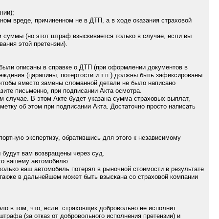
нии);
ном вреде, причиненном не в ДТП, а в ходе оказания страховой
 суммы (но этот штраф взыскивается только в случае, если вы
ания этой претензии).
были описаны в справке о ДТП (при оформлении документов в
ждения (царапины, потертости и т.п.) должны быть зафиксированы.
 чтобы вместо замены сломанной детали не было написано
зите письменно, при подписании Акта осмотра.
м случае. В этом Акте будет указана сумма страховых выплат,
етку об этом при подписании Акта. Достаточно просто написать
портную экспертизу, обратившись для этого к независимому
ы будут вам возвращены через суд.
го вашему автомобилю.
сколько ваш автомобиль потерял в рыночной стоимости в результате
 также в дальнейшем может быть взыскана со страховой компании
ло в том, что, если страховщик добровольно не исполнит
штрафа (за отказ от добровольного исполнения претензии) и