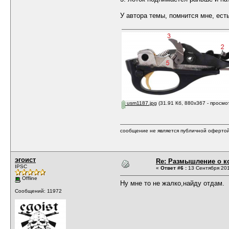
У автора темы, помнится мне, ест
usm1187.jpg
(31.91 Кб, 880x367 - просмо
сообщение не является публичной оферто
эгоист
Re: Размышление о ко
IPSC
«
Ответ #6 :
13 Сентября 201
Offline
Ну мне то не жалко,найду отдам.
Сообщений: 11972