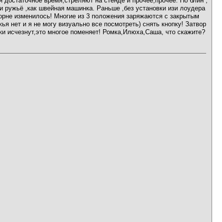
 достаточное время,стреляют на стенде и прочее,прочее. Но блин ,
тки ружьё ,как швейная машинка. Раньше ,без установки изи лоудера
корне изменилось! Многие из 3 положения заряжаются с закрытым
ья нет и я не могу визуально все посмотреть) снять кнопку! Затвор
ки исчезнут,это многое поменяет! Ромка,Илюха,Саша, что скажите?