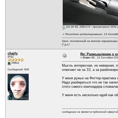
(10.36 Кб, 289x174 - просмотрено 2632 
«
Последнее редактирование: 13 Сентябр
Хрен, положенный на мнение окружающих, 
С д.п.!
charly
Re: Размышление о ко
IPSC
«
Ответ #1 :
13 Сентября 201
Offline
Мысль интересная, но неверная, п
отвечает не за ЗЗ, а за разблокир
Сообщений: 809
У меня ружье на Феттер-практика н
Надо разбираться что не так напи
этого самого изилоадера сломалас
У меня есть несколько идей как о
сообщение не является публичной оферто