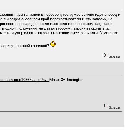
пихивании пары патронов в перевернутое ружье усилие идет вперед и
е я и задел абразивом край перехватывателя и эту качалку, но
роцессе перезарядки после выстрела все не совсем так, как в
т в одном положении, не давая второму патрону выскочить из
 месте и удерживать патрон в магазине вместо качалки. У меня же
разницу со своей качалкой?
Записан
ptor-latch-prod10867.aspx?avs
|Make_3=Remington
Записан