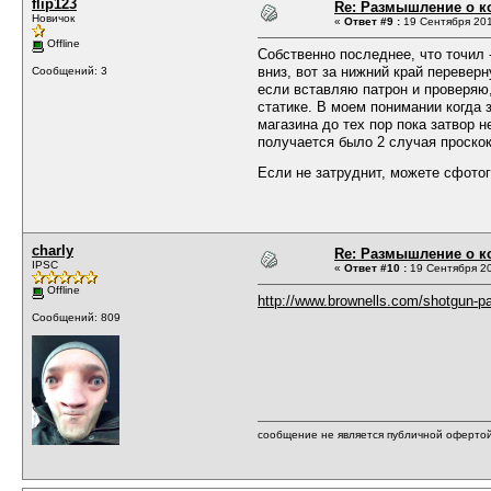
flip123
Re: Размышление о ко
Новичок
«
Ответ #9 :
19 Сентября 201
Offline
Собственно последнее, что точил -
вниз, вот за нижний край перевер
Сообщений: 3
если вставляю патрон и проверяю,
статике. В моем понимании когда 
магазина до тех пор пока затвор 
получается было 2 случая проскок
Если не затруднит, можете сфото
charly
Re: Размышление о ко
IPSC
«
Ответ #10 :
19 Сентября 20
Offline
http://www.brownells.com/shotgun-par
Сообщений: 809
сообщение не является публичной оферто