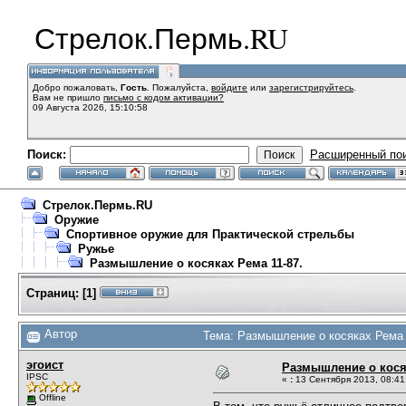
Стрелок.Пермь.RU
Добро пожаловать,
Гость
. Пожалуйста,
войдите
или
зарегистрируйтесь
.
Вам не пришло
письмо с кодом активации?
09 Августа 2026, 15:10:58
Поиск:
Расширенный по
Стрелок.Пермь.RU
Оружие
Спортивное оружие для Практической стрельбы
Ружье
Размышление о косяках Рема 11-87.
Страниц:
[
1
]
Автор
Тема: Размышление о косяках Рема 
эгоист
Размышление о косяк
IPSC
«
:
13 Сентября 2013, 08:41
Offline