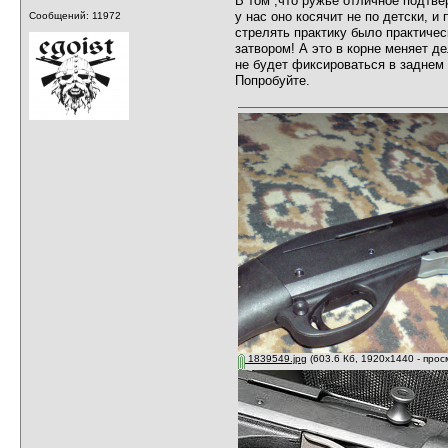
В том ,что ружьё отличное подтве
у нас оно косячит не по детски, и
Сообщений: 11972
стрелять практику было практичес
затвором! А это в корне меняет де
не будет фиксироваться в заднем 
Попробуйте.
1839549.jpg
(603.6 Кб, 1920x1440 - прос