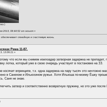
раз.)
я 2013, 08:44:52 от эгоист
»
обеспечивает спокойную и счастливую жизнь.
сяках Рема 11-87.
3, 13:06:21 »
отому что если мы снимем изилоадер затворная задержка не пропадет, п
овку лотка, который уже в свою очередь участвует в постановке на ЗЗ.
е косячит впринципе, т.к. одна задержка на пару тысяч это ничтожно ма
лено в Саненом и Ильюхином ружье. Хотя Ильюша по-моему Ёшку прошел 
ь. Саня не знаю.
блегчить затвор и соответственно возвратную пружину, но это уже после
й