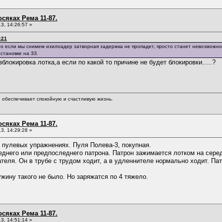
сяках Рема 11-87.
3, 14:26:57 »
:21
о если мы снимем изилоадер затворная задержка не пропадет, просто станет невозможно бы
остановке на ЗЗ.
блокировка лотка,а если по какой то причине не будет блокировки.....?
обеспечивает спокойную и счастливую жизнь.
сяках Рема 11-87.
3, 14:29:28 »
 пулевых упражнениях. Пуля Полева-3, покупная.
еднего или предпоследнего патрона. Патрон зажимается лотком на сере
теля. Он в трубе с трудом ходит, а в удленнителе нормально ходит. Па
жину такого не было. Но заряжатся по 4 тяжело.
сяках Рема 11-87.
3, 14:51:14 »