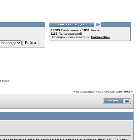
47789
Сообщений в
1831
Тем от
1115
Пользователей
Последний пользователь:
CortneyHum
у тему.
« предыдущая тема
следующая тема »