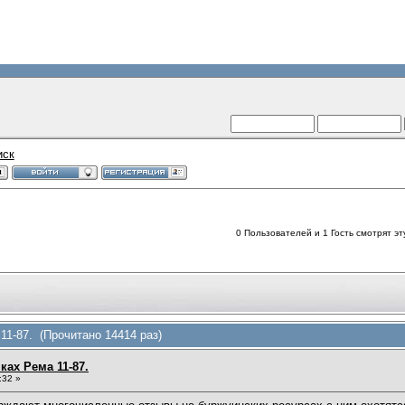
иск
0 Пользователей и 1 Гость смотрят эт
11-87. (Прочитано 14414 раз)
ах Рема 11-87.
:32 »