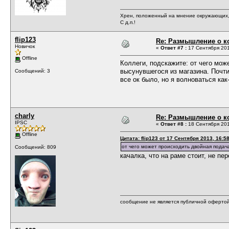
Хрен, положенный на мнение окружающих, 
С д.п.!
flip123
Re: Размышление о ко
Новичок
«
Ответ #7 :
17 Сентября 201
Offline
Коллеги, подскажите: от чего мож
высунувшегося из магазина. Почти
Сообщений: 3
все ок было, но я волноваться как
charly
Re: Размышление о ко
IPSC
«
Ответ #8 :
18 Сентября 201
Offline
Цитата: flip123 от 17 Сентября 2013, 16:5
от чего может происходить двойная подач
Сообщений: 809
качалка, что на раме стоит, не пе
сообщение не является публичной оферто