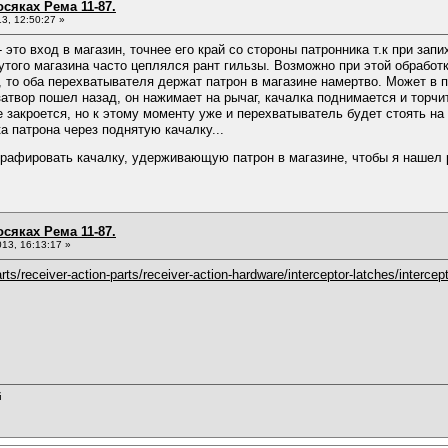
сяках Рема 11-87.
3, 12:50:27 »
 это вход в магазин, точнее его край со стороны патронника т.к при за
нутого магазина часто цеплялся рант гильзы. Возможно при этой обработк
 то оба перехватывателя держат патрон в магазине намертво. Может в п
затвор пошел назад, он нажимает на рычаг, качалка поднимается и торчи
не закроется, но к этому моменту уже и перехватыватель будет стоять на
а патрона через поднятую качалку...
графировать качалку, удерживающую патрон в магазине, чтобы я нашел 
сяках Рема 11-87.
13, 16:13:17 »
ts/receiver-action-parts/receiver-action-hardware/interceptor-latches/interce
й