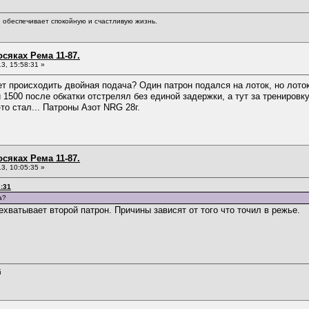
обеспечивает спокойную и счастливую жизнь.
сяках Рема 11-87.
3, 15:58:31 »
ет происходить двойная подача? Один патрон подался на лоток, но лото
 1500 после обкатки отстрелял без единой задержки, а тут за трениров
-то стал... Патроны Азот NRG 28г.
сяках Рема 11-87.
3, 10:05:35 »
8:31
а?
рехватывает второй патрон. Причины зависят от того что точил в режье.
й