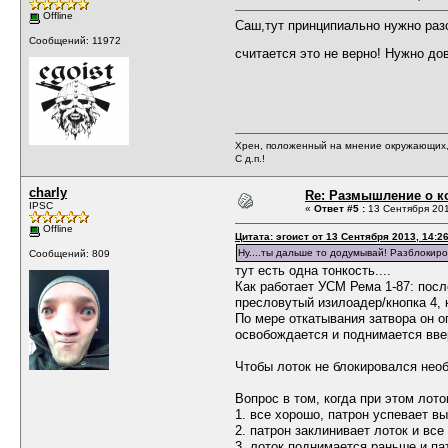
Offline
Саш,тут принципиально нужно разоб
Сообщений: 11972
считается это не верно! Нужно до
Хрен, положенный на мнение окружающих, 
С д.п.!
charly
Re: Размышление о ко
IPSC
«
Ответ #5 :
13 Сентября 201
Offline
Цитата: эгоист от 13 Сентября 2013, 14:2
Ну....ты дальше то додумывай! Разблокиров
Сообщений: 809
тут есть одна тонкость....
Как работает УСМ Рема 1-87: посл
пресловутый изилоадер/кнопка 4, 
По мере откатывания затвора он 
освобождается и поднимается ввер
Чтобы лоток не блокировался необ
Вопрос в том, когда при этом лото
1. все хорошо, патрон успевает в
2. патрон заклинивает лоток и все
3. лоток поднимается раньше и па