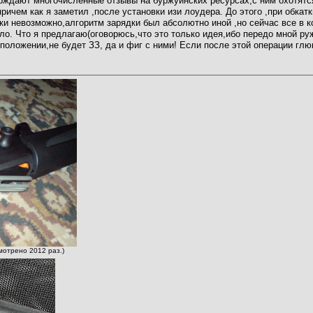
рждают многочисленные отзывы на буржуинских ресурсах,с ним охотятся
 причем как я заметил ,после установки изи лоудера. До этого ,при обка
ки невозможно,алгоритм зарядки был абсолютно иной ,но сейчас все в 
ло. Что я предлагаю(оговорюсь,что это только идея,ибо передо мной руж
положении,не будет ЗЗ, да и фиг с ними! Если после этой операции глю
мотрено 2012 раз.)