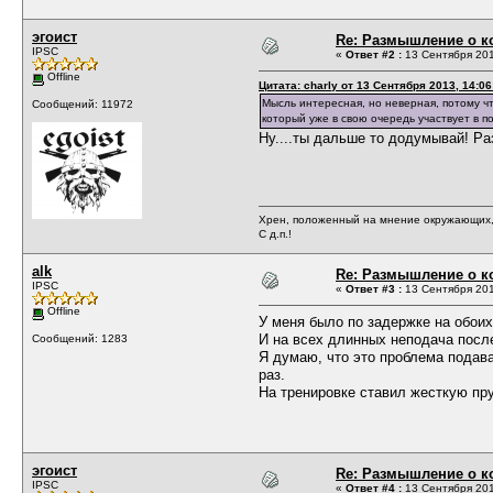
эгоист
Re: Размышление о ко
IPSC
«
Ответ #2 :
13 Сентября 201
Offline
Цитата: charly от 13 Сентября 2013, 14:06
Мысль интересная, но неверная, потому чт
Сообщений: 11972
который уже в свою очередь участвует в п
Ну....ты дальше то додумывай! Раз
Хрен, положенный на мнение окружающих, 
С д.п.!
alk
Re: Размышление о ко
IPSC
«
Ответ #3 :
13 Сентября 201
Offline
У меня было по задержке на обоих
И на всех длинных неподача посл
Сообщений: 1283
Я думаю, что это проблема подава
раз.
На тренировке ставил жесткую пру
эгоист
Re: Размышление о ко
IPSC
«
Ответ #4 :
13 Сентября 201