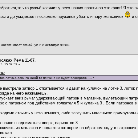
раться,то что ружьё косячит у всех наших практиков это факт! Я это ви
вести до ума,может несколько пружинок убрать и пару жельзячек
и о
обеспечивает спокойную и счастливую жизнь.
сяках Рема 11-87.
3, 15:37:59 »
6:57
ка лотка,а если по какой то причине не будет блокировки.....?
е выстрела затвор 1 откатывается и давит на кулачок на лотке 3, лоток
когда на него нажимаешь.
опускает вниз рычаг удерживающий патрон в магазине, вылетающий патр
х с патроном под действием толкателя 5 и кулачка 3 . Если патронов в 
ходимо сточить у него немного, либо заглушить маленькое прямоугольн
к начнет подниматься вверх, вариантов 3:
ыскочить из магазина и подается затвором на обратном ходу в патронник
 встает
трон из магазина выскакивает наружу.