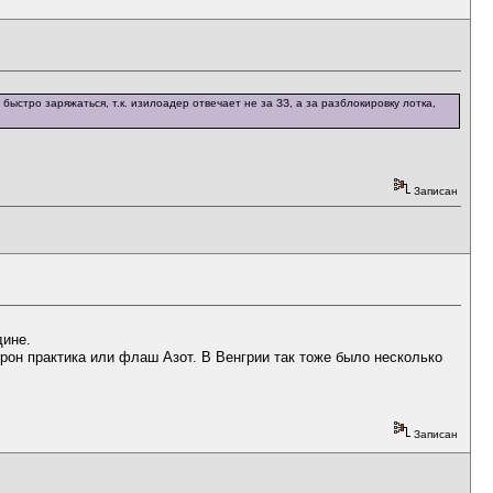
стро заряжаться, т.к. изилоадер отвечает не за ЗЗ, а за разблокировку лотка,
Записан
дине.
трон практика или флаш Азот. В Венгрии так тоже было несколько
Записан