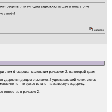
жу,говорить ,что тут одна задержка,там две и типа это не
но запоёт!
Записан
 при этом блокирован маленьким рычажком 2, на который давит
он ударяется донцем о рычажок 2 удерживающий лоток, лоток
магазине нет, то ружье встанет на затворную задержку.
ое отверстие в рычажке 2.