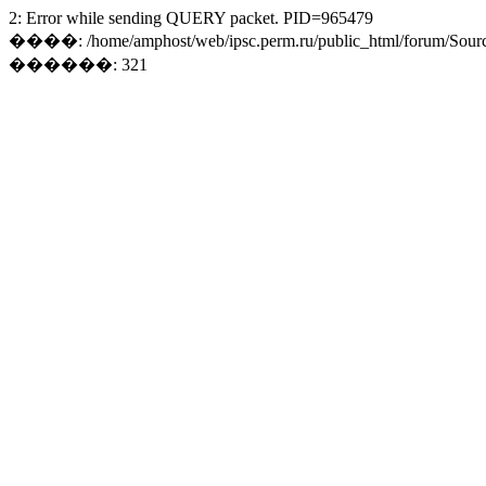
2: Error while sending QUERY packet. PID=965479
����: /home/amphost/web/ipsc.perm.ru/public_html/forum/Sourc
������: 321