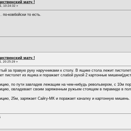
дественский матч !
, 10:24:32 »
. по-ковбойски то есть.
дественский матч !
, 20:25:29 »
утый за правую руку наручниками к столу. В ящике стола лежит пистоле
ет пистолет из ящика и поражает слабой рукой 2 картонные мишени(дист
ию, по пути завладев лежащим на чем-нибудь револьвером, с 10м пор
ию, овладевает своим заряженным ружьем стоящем в пирамиде в полож
ию, 25м, заряжает Сайгу-МК и поражает качалку и картонную мишень.
й