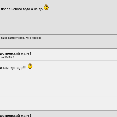
 после нового года а не до
й даже самому себе. Мне можно!
дественский матч !
 17:09:53 »
 и там где надо!!!
дественский матч !