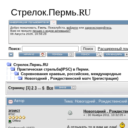
Стрелок.Пермь.RU
Добро пожаловать,
Гость
. Пожалуйста,
войдите
или
зарегистрируйтесь
.
Вам не пришло
письмо с кодом активации?
06 Августа 2026, 16:58:28
Поиск:
Расширенный по
Стрелок.Пермь.RU
Практическая стрельба(IPSC) в Перми.
Соревнования краевые, российские, международные
Новогодний , Рождественский матч !(регистрация)
Страниц:
[
1
]
2
3
...
6
Все
Автор
Тема: Новогодний , Рождественский 
эгоист
Новогодний , Рождестве
IPSC
«
:
30 Ноября 2011, 10:32:05 »
Offline
А отдыхать то я вам не дам!
Сообщений: 11972