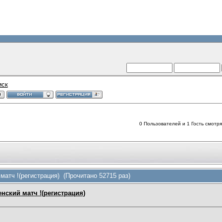
иск
0 Пользователей и 1 Гость смотрят
матч !(регистрация) (Прочитано 52715 раз)
нский матч !(регистрация)