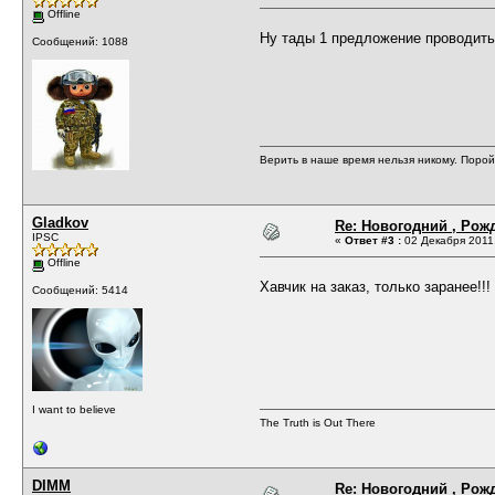
Offline
Ну тады 1 предложение проводить
Сообщений: 1088
Верить в наше время нельзя никому. Поро
Gladkov
Re: Новогодний , Рож
IPSC
«
Ответ #3 :
02 Декабря 2011,
Offline
Хавчик на заказ, только заранее!!!
Сообщений: 5414
I want to believe
The Truth is Out There
DIMM
Re: Новогодний , Рож