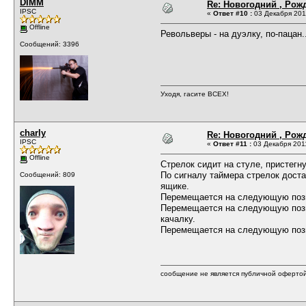
DIMM
Re: Новогодний , Рож
IPSC
«
Ответ #10 :
03 Декабря 2011
Offline
Револьверы - на дуэлку, по-пацан..
Сообщений: 3396
Уходя, гасите ВСЕХ!
charly
Re: Новогодний , Рож
IPSC
«
Ответ #11 :
03 Декабря 2011
Offline
Стрелок сидит на стуле, пристегн
По сигналу таймера стрелок доста
Сообщений: 809
ящике.
Перемещается на следующую позиц
Перемещается на следующую позиц
качалку.
Перемещается на следующую позиц
сообщение не является публичной оферто