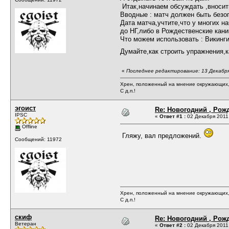
Итак,начинаем обсуждать ,вносит
Вводные : матч должен быть безо
Дата матча,учтите,что у многих н
до НГ,либо в Рождественские кани
Что можем использовать : Викинг
Думайте,как строить упражнения,к
«
Последнее редактирование: 13 Декабря
Хрен, положенный на мнение окружающих, 
С д.п.!
эгоист
Re: Новогодний , Рож
IPSC
«
Ответ #1 :
02 Декабря 2011,
Offline
Гляжу, вал предложений.
Сообщений: 11972
Хрен, положенный на мнение окружающих, 
С д.п.!
скиф
Re: Новогодний , Рож
Ветеран
«
Ответ #2 :
02 Декабря 2011,