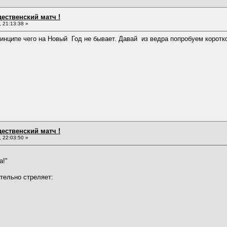
дественский матч !
 21:13:38 »
ринципе чего на Новый Год не бывает. Давай из ведра попробуем коротк
дественский матч !
 22:03:50 »
а!"
тельно стреляет: