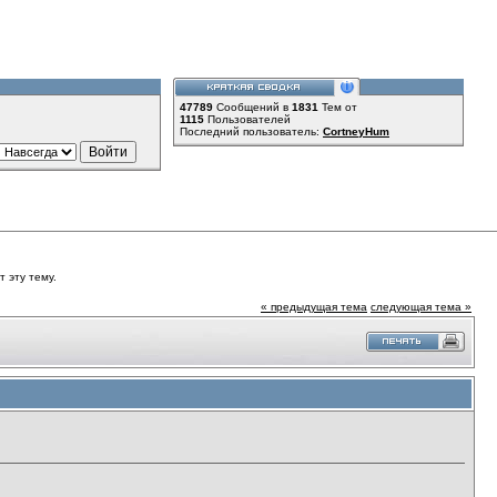
47789
Сообщений в
1831
Тем от
1115
Пользователей
Последний пользователь:
CortneyHum
 эту тему.
« предыдущая тема
следующая тема »