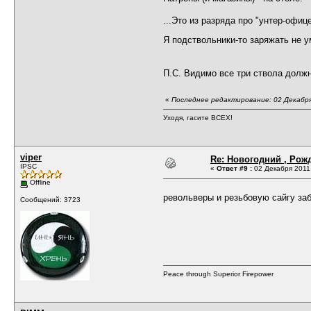
...Это из разряда про "унтер-офиц
Я подствольники-то заряжать не 
П.С. Видимо все три ствола должн
«
Последнее редактирование: 02 Декабря
Уходя, гасите ВСЕХ!
viper
Re: Новогодний , Рож
IPSC
«
Ответ #9 :
02 Декабря 2011,
Offline
револьверы и резьбовую сайгу за
Сообщений: 3723
Peace through Superior Firepower