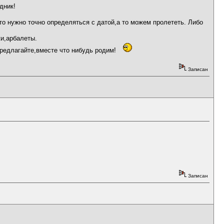
дник!
что нужно точно определяться с датой,а то можем пролететь. Либо
и,арбалеты.
предлагайте,вместе что нибудь родим!
Записан
Записан