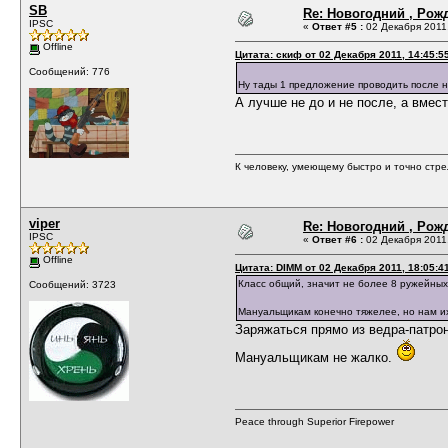
SB
Re: Новогодний , Рож
IPSC
«
Ответ #5 :
02 Декабря 2011,
Offline
Цитата: скиф от 02 Декабря 2011, 14:45:5
Сообщений: 776
Ну тады 1 предложение проводить после н
А лучше не до и не после, а вмест
К человеку, умеющему быстро и точно стре
viper
Re: Новогодний , Рож
IPSC
«
Ответ #6 :
02 Декабря 2011,
Offline
Цитата: DIMM от 02 Декабря 2011, 18:05:4
Класс общий, значит не более 8 ружейны
Сообщений: 3723
Мануальщикам конечно тяжелее, но нам и
Заряжаться прямо из ведра-патро
Мануальщикам не жалко.
Peace through Superior Firepower