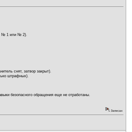
 № 1 или № 2).
итель снят, затвор закрыт).
лько штрафных).
навыки безопасного обращения еще не отработаны.
Записан