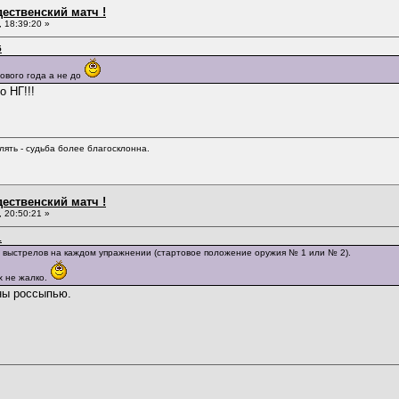
дественский матч !
 18:39:20 »
5
ового года а не до
о НГ!!!
лять - судьба более благосклонна.
дественский матч !
 20:50:21 »
1
х выстрелов на каждом упражнении (стартовое положение оружия № 1 или № 2).
х не жалко.
ны россыпью.