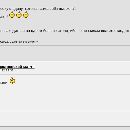
ерскую вдову, которая сама себя высекла".
умею!
ы находиться на одном большо столе, ибо по правилам нельзя отходить 
 2011, 22:06:59 от DIMM
»
дественский матч !
 22:23:33 »
были.