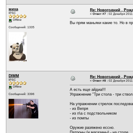
миха
Re: Новогодний , Рож
IPSC
«
Ответ #7 :
02 Декабря 2011,
Offline
Вы прям маньяки какие то. Но в п
Сообщений: 1335
DIMM
Re: Новогодний , Рож
IPSC
«
Ответ #8 :
02 Декабря 2011,
Offline
А есть еще айдиа!!!
Упражнение "Три стола - три ствол
Сообщений: 3396
На упражнении стрелок последова
- из Вепря
- из п\а с подствольником
- из помпы
Оружие разяжено ессно.
Патроны (и магазины) - на столе.