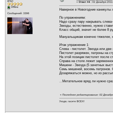
IPSC
«
Ответ #4 :
02 Декабря 2011,
Offline
Наверное в Новогодние каникулы л
Сообщений: 3396
По упражнениям:
Надо сразу пару накрывать слева-
Звезды, естественно, нужно стави
Класс общий, значит не более 8 
Мануальщикам конечно тяжелее, н
Итак упражнение 1:
Слева - пистолет. Звезда или две 
Пистолет разряжен, патроны на ст
На этой позиции пистолет после с
Справа на столе лежит заряженное
Мишени - Звезда (5 зачетных выст
Семь мишеней, восемь патронов. 
Дозаряжаться можно, но из рассып
...Метательное вряд ли нужно сра
«
Последнее редактирование: 02 Декабря
Уходя, гасите ВСЕХ!