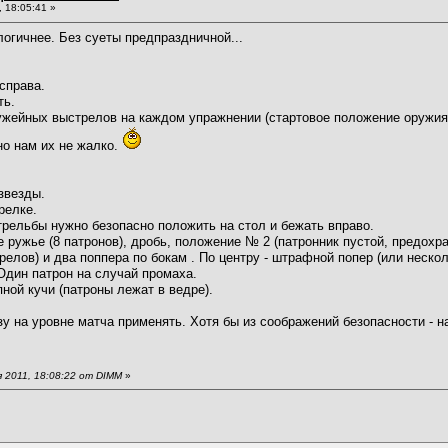
 18:05:41 »
огичнее. Без суеты предпраздничной...
справа.
ть.
ружейных выстрелов на каждом упражнении (стартовое положение оружия
о нам их не жалко.
звезды.
релке.
трельбы нужно безопасно положить на стол и бежать вправо.
 ружье (8 патронов), дробь, положение № 2 (патронник пустой, предохран
релов) и два поппера по бокам . По центру - штрафной попер (или неско
Один патрон на случай промаха.
ной кучи (патроны лежат в ведре).
зу на уровне матча применять. Хотя бы из соображений безопасности - 
 2011, 18:08:22 от DIMM
»