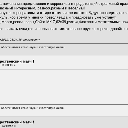
ь пожелания,предложения и коррективы в предстоящий стрелковый праз
пасным! интересным, разнообразным и весёлым!
ачнутся корпоративы, и в тире в том числе их тоже будут проводить,так 
кулы,ибо время у многих позволяет,да и праздновать уже устанут.
и,Марго,револьверы,Сайга МК 7,62х39,ружья,биатлонки,метательные нож
ак считать очки,как использовать метательное оружие,короче ,давайте 
 2011, 08:24:36 от эгоист
»
обеспечивает спокойную и счастливую жизнь.
дественский матч !
 11:38:45 »
обеспечивает спокойную и счастливую жизнь.
дественский матч !
 14:45:55 »