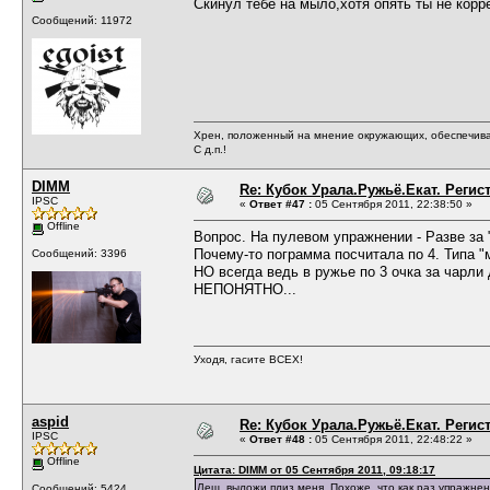
Скинул тебе на мыло,хотя опять ты не корр
Сообщений: 11972
Хрен, положенный на мнение окружающих, обеспечива
С д.п.!
DIMM
Re: Кубок Урала.Ружьё.Екат. Регис
IPSC
«
Ответ #47 :
05 Сентября 2011, 22:38:50 »
Offline
Вопрос. На пулевом упражнении - Разве за 
Почему-то пограмма посчитала по 4. Типа "
Сообщений: 3396
НО всегда ведь в ружье по 3 очка за чарли 
НЕПОНЯТНО...
Уходя, гасите ВСЕХ!
aspid
Re: Кубок Урала.Ружьё.Екат. Регис
IPSC
«
Ответ #48 :
05 Сентября 2011, 22:48:22 »
Offline
Цитата: DIMM от 05 Сентября 2011, 09:18:17
Леш, выложи плиз меня. Похоже, что как раз упражнения
Сообщений: 5424