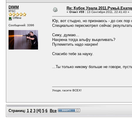
DIMM
Re: Кубок Урала 2011.Ружьё.Екат
IPSC
«
Ответ #59 :
13 Сентября 2011, 22:41:43 »
Offline
Юр, вот стыдно, но признаюсь - до сих пор 
Специально пересмотрел сейчас результаты
Сообщений: 3396
Сижу, думаю...
Нахрена тогда альфу выцеливать?
Пулеметить надо нахрен!
Спасибо тебе за науку.
...Ты только никому больше не говори, пус
Уходя, гасите ВСЕХ!
Страниц:
1
2
3
[
4
]
5
6
Все