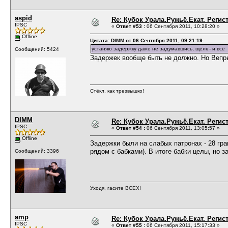
aspid
Re: Кубок Урала.Ружьё.Екат. Регис
IPSC
«
Ответ #53 :
06 Сентября 2011, 10:28:20 »
Offline
Цитата: DIMM от 06 Сентября 2011, 09:21:19
устаняю задержку даже не задумавшись, щёлк - и всё
Сообщений: 5424
Задержек вообще быть не должно. Но Вепрь 
Стёкл, как трезвышко!
DIMM
Re: Кубок Урала.Ружьё.Екат. Регис
IPSC
«
Ответ #54 :
06 Сентября 2011, 13:05:57 »
Offline
Задержки были на слабых патронах - 28 гра
рядом с бабками). В итоге бабки целы, но з
Сообщений: 3396
Уходя, гасите ВСЕХ!
amp
Re: Кубок Урала.Ружьё.Екат. Регис
IPSC
«
Ответ #55 :
06 Сентября 2011, 15:17:33 »