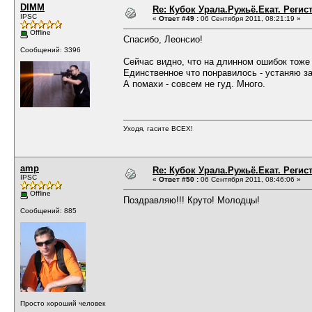
DIMM
Re: Кубок Урала.Ружьё.Екат. Регис
IPSC
«
Ответ #49 :
06 Сентября 2011, 08:21:19 »
Offline
Спасибо, Леонсио!
Сообщений: 3396
Сейчас видно, что на длинном ошибок тоже
Единственное что понравилось - устаняю з
А помахи - совсем не гуд. Много.
Уходя, гасите ВСЕХ!
amp
Re: Кубок Урала.Ружьё.Екат. Регис
IPSC
«
Ответ #50 :
06 Сентября 2011, 08:46:06 »
Offline
Поздравляю!!! Круто! Молодцы!
Сообщений: 885
Просто хороший человек