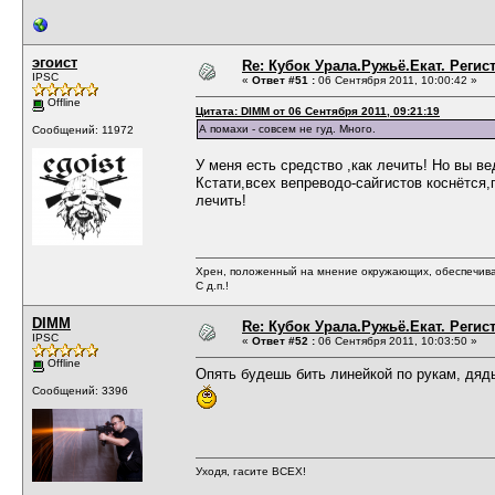
эгоист
Re: Кубок Урала.Ружьё.Екат. Регис
IPSC
«
Ответ #51 :
06 Сентября 2011, 10:00:42 »
Offline
Цитата: DIMM от 06 Сентября 2011, 09:21:19
А помахи - совсем не гуд. Много.
Сообщений: 11972
У меня есть средство ,как лечить! Но вы в
Кстати,всех вепреводо-сайгистов коснётся,
лечить!
Хрен, положенный на мнение окружающих, обеспечива
С д.п.!
DIMM
Re: Кубок Урала.Ружьё.Екат. Регис
IPSC
«
Ответ #52 :
06 Сентября 2011, 10:03:50 »
Offline
Опять будешь бить линейкой по рукам, дяд
Сообщений: 3396
Уходя, гасите ВСЕХ!