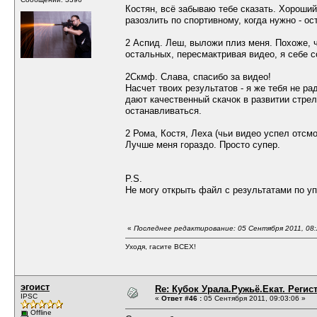
Костян, всё забываю тебе сказать. Хороший
разозлить по спортивному, когда нужно - ос
2 Аспид. Леш, выложи плиз меня. Похоже, чт
остальных, пересмактривая видео, я себе с
2Скмф. Слава, спасибо за видео!
Насчет твоих результатов - я же тебя не р
дают качественный скачок в развитии стрел
останавливаться.
2 Рома, Костя, Леха (чьи видео успел отсмо
Лучше меня гораздо. Просто супер.
P.S.
Не могу открыть файл с результатами по уп
«
Последнее редактирование: 05 Сентября 2011, 08
Уходя, гасите ВСЕХ!
эгоист
Re: Кубок Урала.Ружьё.Екат. Регис
IPSC
«
Ответ #46 :
05 Сентября 2011, 09:03:06 »
Offline