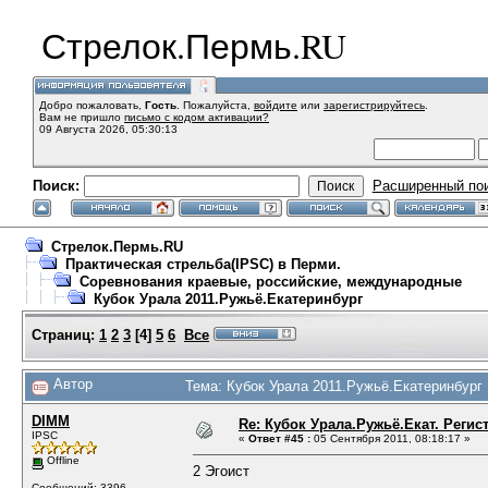
Стрелок.Пермь.RU
Добро пожаловать,
Гость
. Пожалуйста,
войдите
или
зарегистрируйтесь
.
Вам не пришло
письмо с кодом активации?
09 Августа 2026, 05:30:13
Поиск:
Расширенный по
Стрелок.Пермь.RU
Практическая стрельба(IPSC) в Перми.
Соревнования краевые, российские, международные
Кубок Урала 2011.Ружьё.Екатеринбург
Страниц:
1
2
3
[
4
]
5
6
Все
Автор
Тема: Кубок Урала 2011.Ружьё.Екатеринбург 
DIMM
Re: Кубок Урала.Ружьё.Екат. Регис
IPSC
«
Ответ #45 :
05 Сентября 2011, 08:18:17 »
Offline
2 Эгоист
Сообщений: 3396