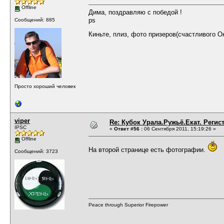
Offline
Дима, поздравляю с победой !
ps
Сообщений: 885
Киньте, плиз, фото призеров(счастливого 
Просто хороший человек
viper
Re: Кубок Урала.Ружьё.Екат. Регис
IPSC
«
Ответ #56 :
06 Сентября 2011, 15:19:26 »
Offline
На второй странице есть фотографии.
Сообщений: 3723
Peace through Superior Firepower