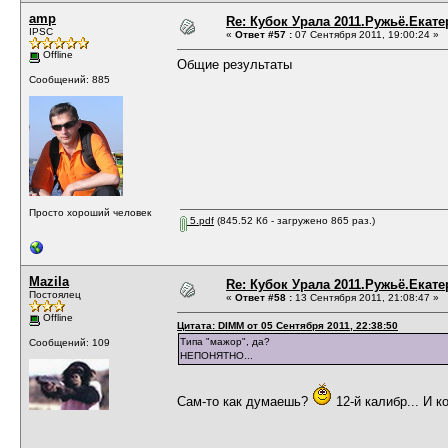
amp
Re: Кубок Урала 2011.Ружьё.Екат
IPSC
«
Ответ #57 :
07 Сентября 2011, 19:00:24 »
Offline
Общие результаты
Сообщений: 885
Просто хороший человек
5.pdf
(845.52 Кб - загружено 865 раз.)
Mazila
Re: Кубок Урала 2011.Ружьё.Екат
Постоялец
«
Ответ #58 :
13 Сентября 2011, 21:08:47 »
Offline
Цитата: DIMM от 05 Сентября 2011, 22:38:50
Типа "мажор", да?
Сообщений: 109
НЕПОНЯТНО...
Сам-то как думаешь?
12-й калибр... И к