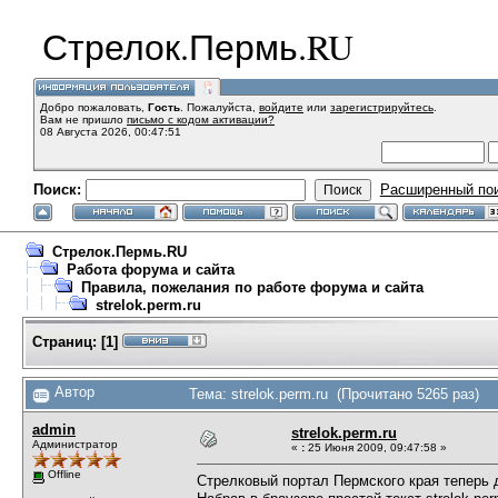
Стрелок.Пермь.RU
Добро пожаловать,
Гость
. Пожалуйста,
войдите
или
зарегистрируйтесь
.
Вам не пришло
письмо с кодом активации?
08 Августа 2026, 00:47:51
Поиск:
Расширенный по
Стрелок.Пермь.RU
Работа форума и сайта
Правила, пожелания по работе форума и сайта
strelok.perm.ru
Страниц:
[
1
]
Автор
Тема: strelok.perm.ru (Прочитано 5265 раз)
admin
strelok.perm.ru
Администратор
«
:
25 Июня 2009, 09:47:58 »
Offline
Стрелковый портал Пермского края теперь 