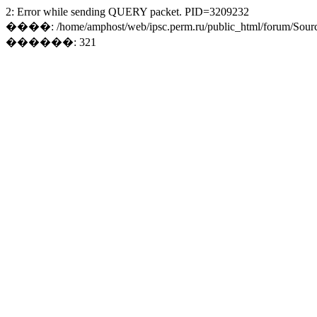
2: Error while sending QUERY packet. PID=3209232
����: /home/amphost/web/ipsc.perm.ru/public_html/forum/Sourc
������: 321