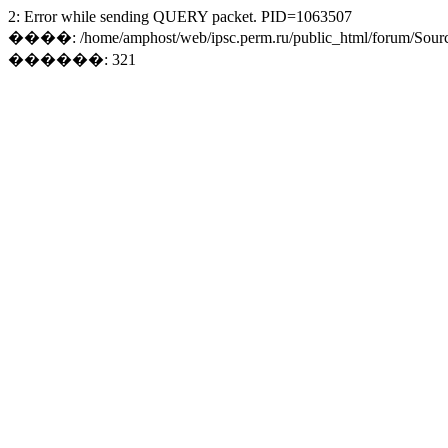
2: Error while sending QUERY packet. PID=1063507
����: /home/amphost/web/ipsc.perm.ru/public_html/forum/Sourc
������: 321