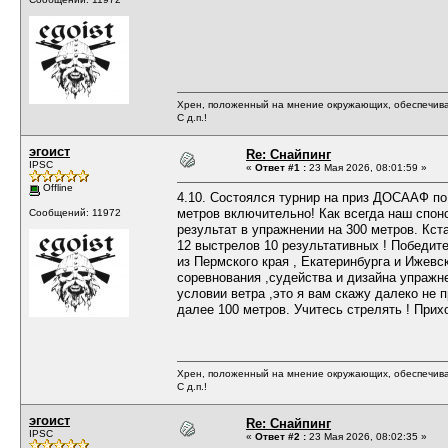
Хрен, положенный на мнение окружающих, обеспечива
С д.п.!
эгоист
Re: Снайпинг
IPSC
«
Ответ #1 :
23 Мая 2026, 08:01:59 »
Offline
4.10. Состоялся турнир на приз ДОСААФ по
метров включительно! Как всегда наш спон
Сообщений: 11972
результат в упражнении на 300 метров. Кст
12 выстрелов 10 результативных ! Победит
из Пермского края , Екатеринбурга и Ижев
соревнования ,судейства и дизайна упражне
условии ветра ,это я вам скажу далеко не 
далее 100 метров. Учитесь стрелять ! Пр
Хрен, положенный на мнение окружающих, обеспечива
С д.п.!
эгоист
Re: Снайпинг
IPSC
«
Ответ #2 :
23 Мая 2026, 08:02:35 »