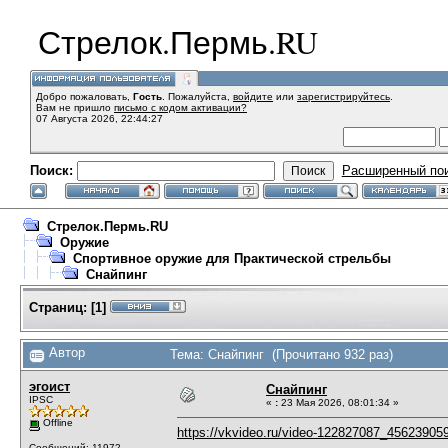
Стрелок.Пермь.RU
Добро пожаловать,
Гость
. Пожалуйста,
войдите
или
зарегистрируйтесь
.
Вам не пришло
письмо с кодом активации?
07 Августа 2026, 22:44:27
Поиск:
Расширенный по
Стрелок.Пермь.RU
Оружие
Спортивное оружие для Практической стрельбы
Снайпинг
Страниц:
[
1
]
Автор
Тема: Снайпинг (Прочитано 932 раз)
эгоист
Снайпинг
IPSC
«
:
23 Мая 2026, 08:01:34 »
Offline
https://vkvideo.ru/video-122827087_4562390
Сообщений: 11972