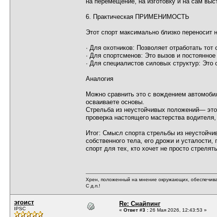
на перемещение, на изготовку и на сам выс
6. Практическая ПРИМЕНИМОСТЬ
Этот спорт максимально близко переносит 
· Для охотников: Позволяет отработать тот
· Для спортсменов: Это вызов и постоянно
· Для специалистов силовых структур: Это 
Аналогия
Можно сравнить это с вождением автомобил
осваиваете основы.
Стрельба из неустойчивых положений— это 
проверка настоящего мастерства водителя
Итог: Смысл спорта стрельбы из неустойч
собственного тела, его дрожи и усталости
спорт для тех, кто хочет не просто стреля
Хрен, положенный на мнение окружающих, обеспечива
С д.п.!
эгоист
Re: Снайпинг
IPSC
«
Ответ #3 :
26 Мая 2026, 12:43:53 »