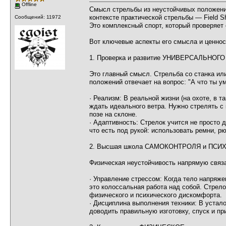
Offline
Смысл стрельбы из неустойчивых положений
контексте практической стрельбы — Field S
Сообщений: 11972
Это комплексный спорт, который проверяет
Вот ключевые аспекты его смысла и ценнос
1. Проверка и развитие УНИВЕРСАЛЬНОГО
Это главный смысл. Стрельба со станка ил
положений отвечает на вопрос: "А что ты у
· Реализм: В реальной жизни (на охоте, в т
ждать идеального ветра. Нужно стрелять с 
позе на склоне.
· Адаптивность: Стрелок учится не просто 
что есть под рукой: использовать ремни, р
2. Высшая школа САМОКОНТРОЛЯ и ПСИ
Физическая неустойчивость напрямую связа
· Управление стрессом: Когда тело напряже
это колоссальная работа над собой. Стрел
физического и психического дискомфорта.
· Дисциплина выполнения техники: В устало
доводить правильную изготовку, спуск и пр