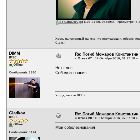
EYlu3IoOxiA.jpg
(103.21 Кб, 944x944 - просмотрено 2
Хрен, положенный на мнение окружающих, обеспечива
С д.п.!
DIMM
Re: Погиб Можаров Константин
IPSC
«
Ответ #7 :
09 Октября 2016, 01:27:10 »
Offline
Нет слов...
Соболезнования.
Сообщений: 3396
Уходя, гасите ВСЕХ!
Gladkov
Re: Погиб Можаров Константин
IPSC
«
Ответ #8 :
10 Октября 2016, 07:37:10 »
Offline
Мои соболезнования
Сообщений: 5414