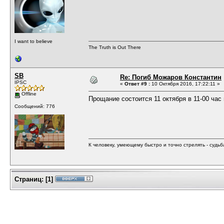
I want to believe
The Truth is Out There
SB
Re: Погиб Можаров Константин
IPSC
«
Ответ #9 :
10 Октября 2016, 17:22:11 »
Offline
Прощание состоится 11 октября в 11-00 час 
Сообщений: 776
К человеку, умеющему быстро и точно стрелять - судь
Страниц:
[
1
]