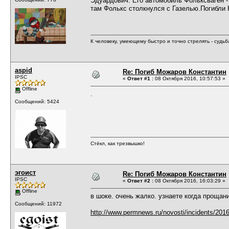
Эдуардович. Его автомобиль Фольксваген -
там Фолькс столкнулся с Газелью.Погибли К
К человеку, умеющему быстро и точно стрелять - судь
aspid
Re: Погиб Можаров Константин
IPSC
«
Ответ #1 :
08 Октября 2016, 10:57:53 »
Offline
.
Сообщений: 5424
Стёкл, как трезвышко!
эгоист
Re: Погиб Можаров Константин
IPSC
«
Ответ #2 :
08 Октября 2016, 16:03:29 »
Offline
в шоке. очень жалко. узнаете когда прощан
Сообщений: 11972
http://www.permnews.ru/novosti/incidents/20