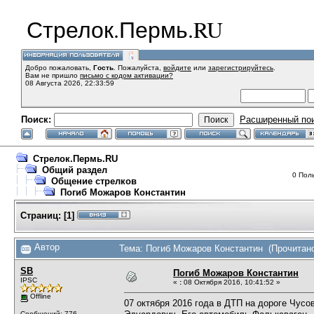
Стрелок.Пермь.RU
Добро пожаловать,
Гость
. Пожалуйста,
войдите
или
зарегистрируйтесь
.
Вам не пришло
письмо с кодом активации?
08 Августа 2026, 22:33:59
Поиск:
Расширенный по
Стрелок.Пермь.RU
Общий раздел
0 Поль
Общение стрелков
Погиб Можаров Константин
Страниц:
[
1
]
Автор
Тема: Погиб Можаров Константин (Прочитано
SB
Погиб Можаров Константин
IPSC
«
:
08 Октября 2016, 10:41:52 »
Offline
07 октября 2016 года в ДТП на дороге Чус
Сообщений: 776