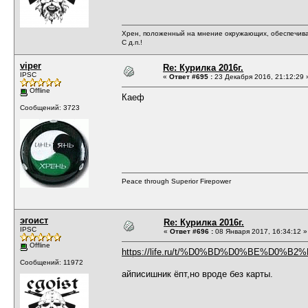
Хрен, положенный на мнение окружающих, обеспечива
С д.п.!
viper
Re: Курилка 2016г.
IPSC
«
Ответ #695 :
23 Декабря 2016, 21:12:29 
Offline
Каеф
Сообщений: 3723
Peace through Superior Firepower
эгоист
Re: Курилка 2016г.
IPSC
«
Ответ #696 :
08 Января 2017, 16:34:12 »
Offline
https://life.ru/t/%D0%BD%D0%BE%D0%B2%D0
Сообщений: 11972
айписишник ёпт,но вроде без карты.