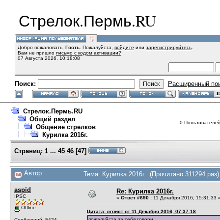
Стрелок.Пермь.RU
Добро пожаловать,
Гость
. Пожалуйста,
войдите
или
зарегистрируйтесь
.
Вам не пришло
письмо с кодом активации?
07 Августа 2026, 10:18:08
Поиск:
Расширенный по
Стрелок.Пермь.RU
Общий раздел
0 Пользователей 
Общение стрелков
Курилка 2016г.
Страниц:
1
...
45
46
[
47
]
Автор
Тема: Курилка 2016г. (Прочитано 311294 раз)
aspid
Re: Курилка 2016г.
IPSC
«
Ответ #690 :
11 Декабря 2016, 15:31:33 
Offline
Цитата: эгоист от 11 Декабря 2016, 07:37:18
пожалуйста за себя говори.
Сообщений: 5424