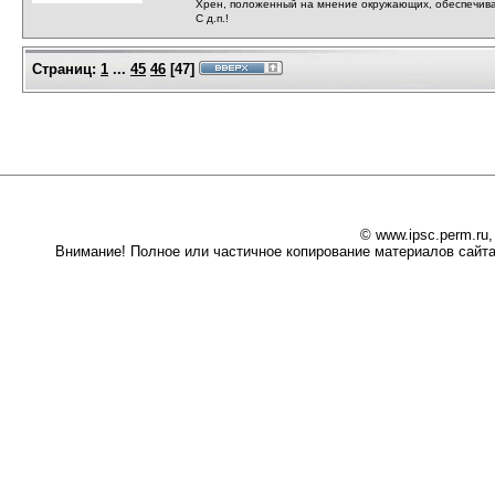
Хрен, положенный на мнение окружающих, обеспечива
С д.п.!
Страниц:
1
...
45
46
[
47
]
© www.ipsc.perm.ru
Внимание! Полное или частичное копирование материалов сайта 