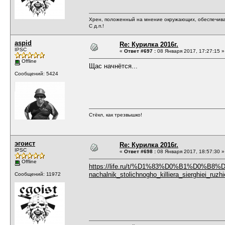
Хрен, положенный на мнение окружающих, обеспечива
С д.п.!
aspid
Re: Курилка 2016г.
IPSC
«
Ответ #697 :
08 Января 2017, 17:27:15 »
Offline
Щас начнётся...
Сообщений: 5424
Стёкл, как трезвышко!
эгоист
Re: Курилка 2016г.
IPSC
«
Ответ #698 :
08 Января 2017, 18:57:30 »
Offline
https://life.ru/t/%D1%83%D0%B1%D0%B
nachalnik_stolichnogho_killiera_sierghiei_ruzh
Сообщений: 11972