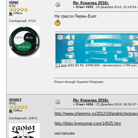
viper
Re: Курилка 2016г.
IPSC
«
Ответ #693 :
20 Декабря 2016, 22:18:54 
Offline
На трассе Пермь-Екат.
Сообщений: 3723
1.png
(442.82 Кб, 1009x306 - просмотрено 1769 раз.
Peace through Superior Firepower
эгоист
Re: Курилка 2016г.
IPSC
«
Ответ #694 :
23 Декабря 2016, 09:38:47 
Offline
http://www.izhpromo.ru/2012/10/prakticheskaya
Сообщений: 11972
http://ilipin.livejournal.com/14525.htm
ностальжи