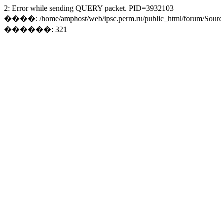
2: Error while sending QUERY packet. PID=3932103
����: /home/amphost/web/ipsc.perm.ru/public_html/forum/Sourc
������: 321