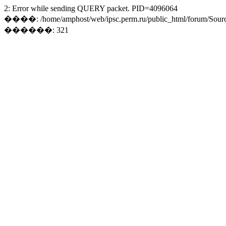
2: Error while sending QUERY packet. PID=4096064
����: /home/amphost/web/ipsc.perm.ru/public_html/forum/Sourc
������: 321