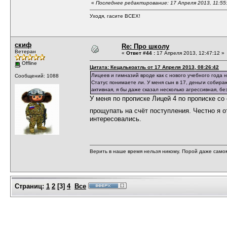
«
Последнее редактирование: 17 Апреля 2013, 11:55
Уходя, гасите ВСЕХ!
скиф
Re: Про школу
Ветеран
«
Ответ #44 :
17 Апреля 2013, 12:47:12 »
Offline
Цитата: Кецалькоатль от 17 Апреля 2013, 08:26:42
Лицеев и гимназий вроде как с нового учебного года н
Сообщений: 1088
Статус понимаете ли. У меня сын в 17, деньги собирают
активная, я бы даже сказал несколько агрессивная, б
У меня по прописке Лицей 4 по прописке со
прощупать на счёт поступления. Честно я 
интересовались.
Верить в наше время нельзя никому. Порой даже само
Страниц:
1
2
[
3
]
4
Все