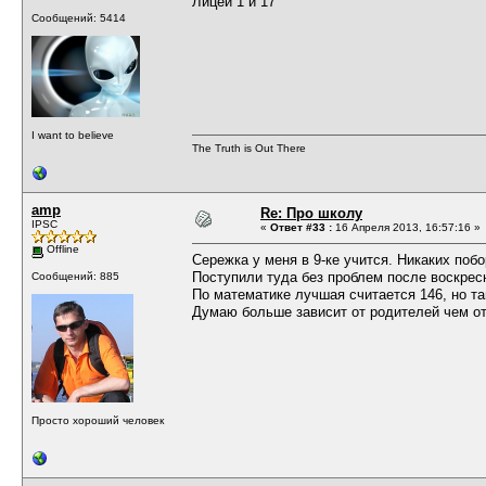
Лицей 1 и 17
Сообщений: 5414
I want to believe
The Truth is Out There
amp
Re: Про школу
IPSC
«
Ответ #33 :
16 Апреля 2013, 16:57:16 »
Offline
Сережка у меня в 9-ке учится. Никаких поб
Поступили туда без проблем после воскрес
Сообщений: 885
По математике лучшая считается 146, но т
Думаю больше зависит от родителей чем от
Просто хороший человек