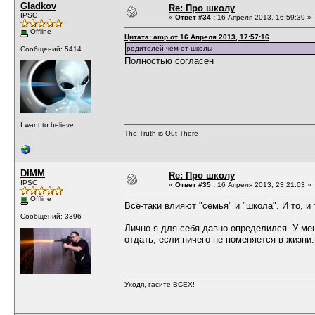
Gladkov
Re: Про школу
IPSC
«
Ответ #34 :
16 Апреля 2013, 16:59:39 »
Offline
Цитата: amp от 16 Апреля 2013, 17:57:16
родителей чем от школы
Сообщений: 5414
Полностью согласен
I want to believe
The Truth is Out There
DIMM
Re: Про школу
IPSC
«
Ответ #35 :
16 Апреля 2013, 23:21:03 »
Offline
Всё-таки влияют "семья" и "школа". И то, и 
Сообщений: 3396
Лично я для себя давно определился. У мен
отдать, если ничего не поменяется в жизни.
Уходя, гасите ВСЕХ!