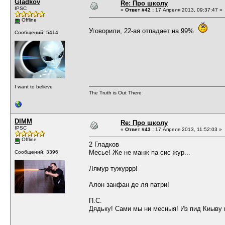
Gladkov
Re: Про школу
IPSC
«
Ответ #42 :
17 Апреля 2013, 09:37:47 »
Offline
Уговорили, 22-ая отпадает на 99%
Сообщений: 5414
I want to believe
The Truth is Out There
DIMM
Re: Про школу
IPSC
«
Ответ #43 :
17 Апреля 2013, 11:52:03 »
Offline
2 Гладков
Месье! Же не манж па сис жур...
Сообщений: 3396
Лямур тужуррр!
Алон занфан де ля патри!
П.С.
Дядьку! Сами мы ни месныя! Из пид Киыву 