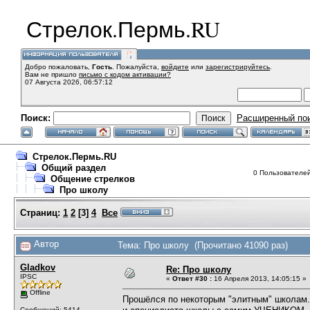
Стрелок.Пермь.RU
Добро пожаловать,
Гость
. Пожалуйста,
войдите
или
зарегистрируйтесь
.
Вам не пришло
письмо с кодом активации?
07 Августа 2026, 06:57:12
Поиск:
Расширенный по
Стрелок.Пермь.RU
Общий раздел
0 Пользователей 
Общение стрелков
Про школу
Страниц:
1
2
[
3
]
4
Все
Автор
Тема: Про школу (Прочитано 41090 раз)
Gladkov
Re: Про школу
IPSC
«
Ответ #30 :
16 Апреля 2013, 14:05:15 »
Offline
Прошёлся по некоторым "элитным" школам. 
Сообщений: 5414