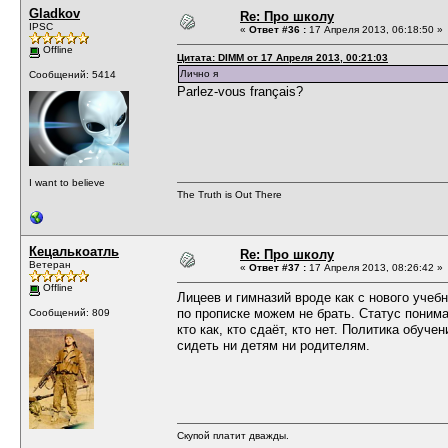
Gladkov
Re: Про школу
IPSC
«
Ответ #36 :
17 Апреля 2013, 06:18:50 »
Offline
Цитата: DIMM от 17 Апреля 2013, 00:21:03
Лично я
Сообщений: 5414
Parlez-vous français?
I want to believe
The Truth is Out There
Кецалькоатль
Re: Про школу
Ветеран
«
Ответ #37 :
17 Апреля 2013, 08:26:42 »
Offline
Лицеев и гимназий вроде как с нового учебн
по прописке можем не брать. Статус понима
Сообщений: 809
кто как, кто сдаёт, кто нет. Политика обуч
сидеть ни детям ни родителям.
Скупой платит дважды.