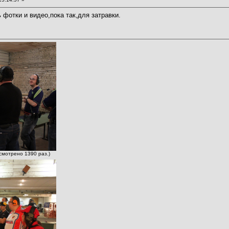
 фотки и видео,пока так,для затравки.
осмотрено 1390 раз.)