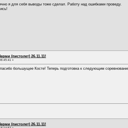
ично я для себя выводы тоже сделал. Работу над ошибками проведу.
ись!
ерми (пистолет) 26.11.11!
06:45:41 »
Спасибо большущее Косте! Теперь подготовка к следующим соревновани
ерми (пистолет) 26.11.11!
15:14:57 »