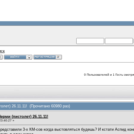
иск
0 Пользователей и 1 Гость смотрят
олет) 26.11.11! (Прочитано 60980 раз)
ерми (пистолет) 26.11.11!
23:40:27 »
едставили 3-х КМ-сов когда выстовляться будешь? И кстати Аспид конья