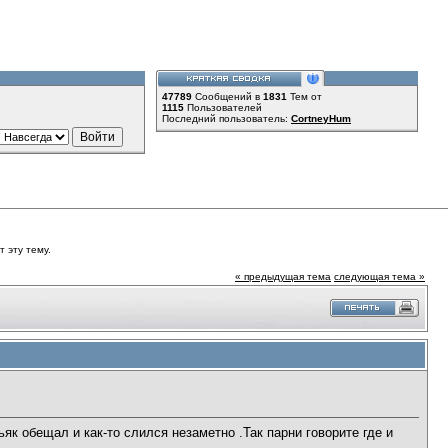
47789
Сообщений в
1831
Тем от
1115
Пользователей
Последний пользователь:
CortneyHum
 эту тему.
« предыдущая тема
следующая тема »
к обещал и как-то слился незаметно .Так парни говорите где и