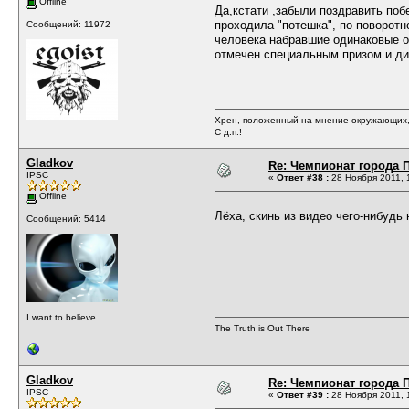
Offline
Да,кстати ,забыли поздравить поб
проходила "потешка", по поворот
Сообщений: 11972
человека набравшие одинаковые о
отмечен специальным призом и д
Хрен, положенный на мнение окружающих, 
С д.п.!
Gladkov
Re: Чемпионат города П
IPSC
«
Ответ #38 :
28 Ноября 2011, 
Offline
Лёха, скинь из видео чего-нибудь
Сообщений: 5414
I want to believe
The Truth is Out There
Gladkov
Re: Чемпионат города П
IPSC
«
Ответ #39 :
28 Ноября 2011, 