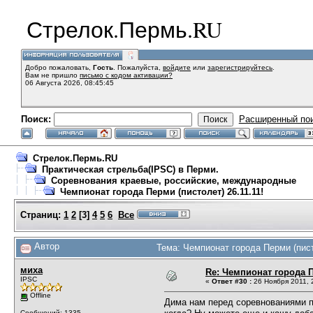
Стрелок.Пермь.RU
Добро пожаловать,
Гость
. Пожалуйста,
войдите
или
зарегистрируйтесь
.
Вам не пришло
письмо с кодом активации?
06 Августа 2026, 08:45:45
Поиск:
Расширенный по
Стрелок.Пермь.RU
Практическая стрельба(IPSC) в Перми.
Соревнования краевые, российские, международные
Чемпионат города Перми (пистолет) 26.11.11!
Страниц:
1
2
[
3
]
4
5
6
Все
Автор
Тема: Чемпионат города Перми (пист
миха
Re: Чемпионат города П
IPSC
«
Ответ #30 :
26 Ноября 2011, 
Offline
Дима нам перед соревнованиями пр
Сообщений: 1335