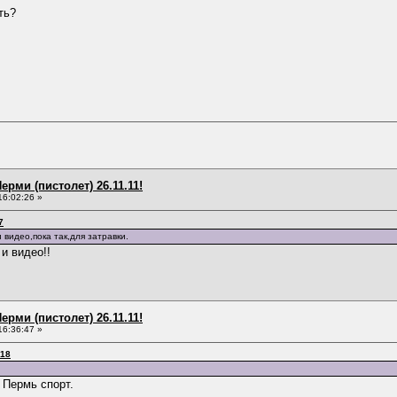
ть?
ерми (пистолет) 26.11.11!
16:02:26 »
7
 видео,пока так,для затравки.
и видео!!
ерми (пистолет) 26.11.11!
16:36:47 »
:18
 Пермь спорт.