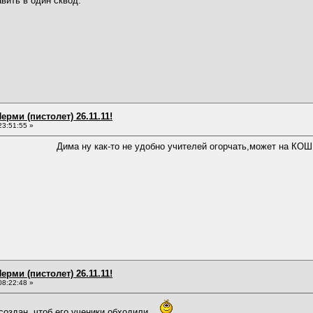
вить в один сквод.
ерми (пистолет) 26.11.11!
23:51:55 »
ма ну как-то не удобно учителей огорчать,может на КОШКА
ерми (пистолет) 26.11.11!
08:22:48 »
создан, чтоб его ученики обходили...