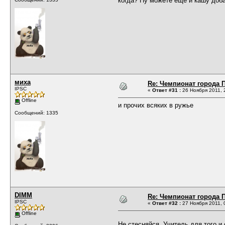
когда? Ну можете еще и кашу доба
миха
Re: Чемпионат города П
IPSC
«
Ответ #31 :
26 Ноября 2011, 
Offline
и прочих всяких в ружье Ди
Сообщений: 1335
DIMM
Re: Чемпионат города П
IPSC
«
Ответ #32 :
27 Ноября 2011, 
Offline
Не стесняйся. Учитель для того и 