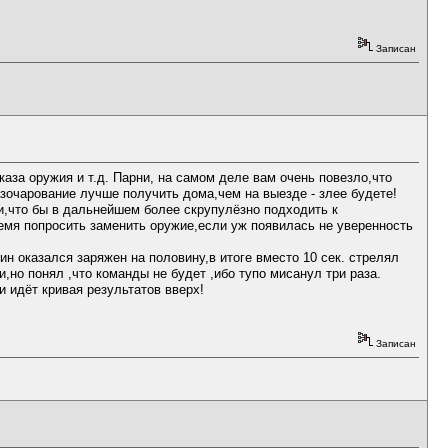
Записан
аза оружия и т.д. Парни, на самом деле вам очень повезло,что
зочарование лучше получить дома,чем на выезде - злее будете!
и,что бы в дальнейшем более скрупулёзно подходить к
емя попросить заменить оружие,если уж появилась не уверенность
н оказался заряжен на половину,в итоге вместо 10 сек. стрелял
,но понял ,что команды не будет ,ибо тупо мисанул три раза.
 идёт кривая результатов вверх!
Записан