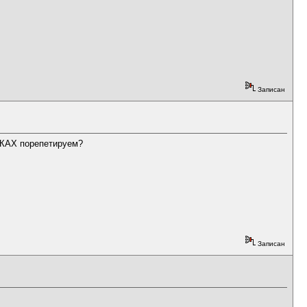
Записан
Х порепетируем?
Записан