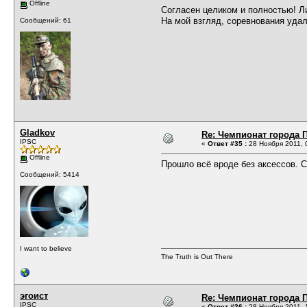
Offline
Согласен целиком и полностью! Л
На мой взгляд, соревнования удал
Сообщений: 61
Gladkov
Re: Чемпионат города П
IPSC
«
Ответ #35 :
28 Ноября 2011, 
Offline
Прошло всё вроде без аксессов. 
Сообщений: 5414
I want to believe
The Truth is Out There
эгоист
Re: Чемпионат города П
IPSC
«
Ответ #36 :
28 Ноября 2011, 