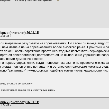
ерми (пистолет) 26.11.11!
11:30:44 »
ли вчерашние результаты на соревнованиях. По своей ли вине,в виду отк
нем матче,а не на соревнованиях более высокого ранга. Проигрыш и ра
даёт плюс! Горечь поражения просто необходимо испытывать периодическ
бираться психологически,настраиваться на выполнение упражнения,вовр
кать после домашних стартов.
а первом упражнении, когда попросил магазин и не проверил его,магази
а ,когда поппер опять не падал и я остановился сам,ждал команды судьи
т,но "закаляться" нужно дома,и подобные матчи нужны чаще,после них и
2011, 14:28:36 от эгоист
»
обеспечивает спокойную и счастливую жизнь.
ерми (пистолет) 26.11.11!
11:34:42 »