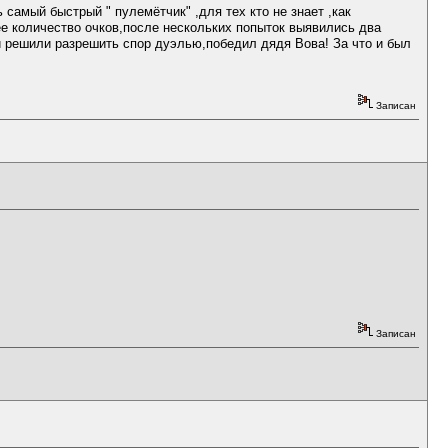
самый быстрый " пулемётчик" ,для тех кто не знает ,как
ее количество очков,после нескольких попыток выявились два
и решили разрешить спор дуэлью,победил дядя Вова! За что и был
Записан
Записан