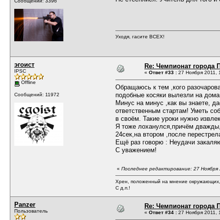
Сообщений: 3396
Уходя, гасите ВСЕХ!
эгоист
Re: Чемпионат города П
IPSC
«
Ответ #33 :
27 Ноября 2011, 
Offline
Обращаюсь к тем ,кого разочарова
подобные косяки вылезли на домаш
Сообщений: 11972
Минус на минус ,как вы знаете, 
ответственным стартам! Уметь со
в своём. Такие уроки нужно извле
Я тоже лоханулся,причём дважды,н
24сек,на втором ,после перестрел
Ещё раз говорю : Неудачи закаляю
С уважением!
«
Последнее редактирование: 27 Ноября 
Хрен, положенный на мнение окружающих, 
С д.п.!
Panzer
Re: Чемпионат города П
Пользователь
«
Ответ #34 :
27 Ноября 2011, 