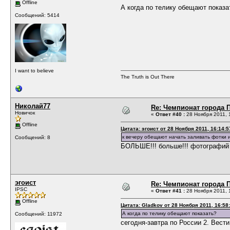
Offline
А когда по телику обещают показа
Сообщений: 5414
I want to believe
The Truth is Out There
Николай77
Re: Чемпионат города П
Новичок
«
Ответ #40 :
28 Ноября 2011, 
Offline
Цитата: эгоист от 28 Ноября 2011, 16:14:5
к вечеру обещают начать заливать фотки и
Сообщений: 8
БОЛЬШЕ!!! больше!!! фотографий 
эгоист
Re: Чемпионат города П
IPSC
«
Ответ #41 :
28 Ноября 2011, 
Offline
Цитата: Gladkov от 28 Ноября 2011, 16:58
А когда по телику обещают показать?
Сообщений: 11972
сегодня-завтра по России 2. Вести