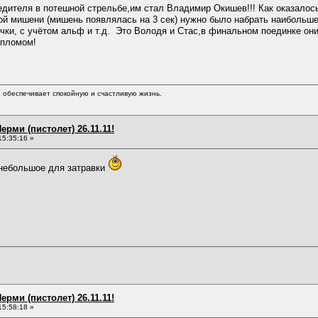
едителя в потешной стрельбе,им стал Владимир Окишев!!! Как оказалось 
ной мишени (мишень появлялась на 3 сек) нужно было набрать наибольш
чки, с учётом альф и т.д. Это Володя и Стас,в финальном поединке он
ипломом!
обеспечивает спокойную и счастливую жизнь.
ерми (пистолет) 26.11.11!
15:35:16 »
 небольшое для затравки
ерми (пистолет) 26.11.11!
15:58:18 »